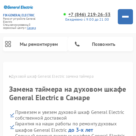
+7 (846) 219-26-53
FIX-GENERAL ELECTRIC
Ежедневно с 9:00 до 21:00
Ремонт устройств General
Electric
Специализированный
cервисный центр г.
Самара
Мы ремонтируем
Позвонить
амаре
Духовой шкаф General Electric замена таймера
Замена таймера на духовом шкафе
General Electric в Самаре
Привезем и увезем духовой шкаф General Electric
собственной доставкой
Гарантия на наши работы по ремонту духовых
Ремонт варочных панелей General Electric
Ремонт стиральных машин General Electric
Ремонт микроволновых печей General Electric
Ремонт сушильных машин General Electric
Ремонт вытяжек General Electric
Ремонт посудомоечных машин General Electric
Ремонт винных шкафов General Electric
Ремонт холодильников General Electric
Ремонт кухонных плит General Electric
до 3-х лет
шкафов General Electric
Срочный ремонт духовых шкафов General Electric