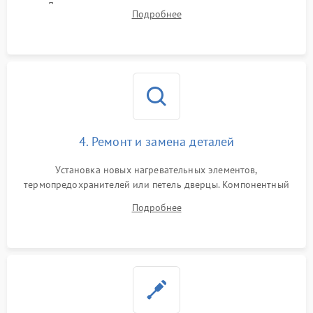
Диагностика термостата, датчиков температуры,
Подробнее
переключателя режимов и мотора конвекции.
4. Ремонт и замена деталей
Установка новых нагревательных элементов,
термопредохранителей или петель дверцы. Компонентный
ремонт электронного модуля управления, замена
Подробнее
выгоревших реле, восстановление контактов и замена
уплотнителя.