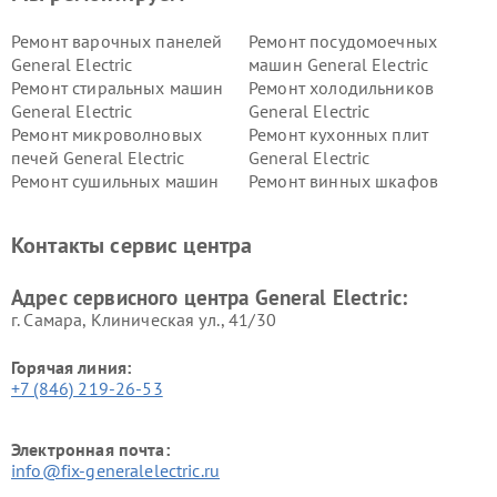
Ремонт варочных панелей
Ремонт посудомоечных
General Electric
машин General Electric
Ремонт стиральных машин
Ремонт холодильников
General Electric
General Electric
Ремонт микроволновых
Ремонт кухонных плит
печей General Electric
General Electric
Ремонт сушильных машин
Ремонт винных шкафов
General Electric
General Electric
Ремонт вытяжек General
Ремонт духовых шкафов
Контакты сервис центра
Electric
General Electric
Адрес сервисного центра General Electric:
г. Самара, Клиническая ул., 41/30
Горячая линия:
+7 (846) 219-26-53
Электронная почта:
info@fix-generalelectric.ru