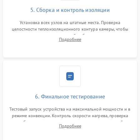
5. Сборка и контроль изоляции
Установка всех узлов на штатные места. Проверка
целостности теплоизоляционного контура камеры, чтобы
исключить перегрев кухонной мебели и потерю тепла.
Подробнее
Надежная фиксация клемм и сборка корпуса шкафа.
6. Финальное тестирование
Тестовый запуск устройства на максимальной мощности и в
режиме конвекции. Контроль скорости нагрева, проверка
срабатывания термостата при достижении заданной
Подробнее
температуры и тест на отсутствие утечек тока.