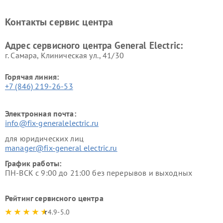
General Electric
General Electric
Ремонт вытяжек General
Ремонт духовых шкафов
Контакты сервис центра
Electric
General Electric
Адрес сервисного центра General Electric:
г. Самара, Клиническая ул., 41/30
Горячая линия:
+7 (846) 219-26-53
Электронная почта:
info@fix-generalelectric.ru
для юридических лиц
manager@fix-general electric.ru
График работы:
ПН-ВСК с 9:00 до 21:00 без перерывов и выходных
Рейтинг сервисного центра
4.9-5.0