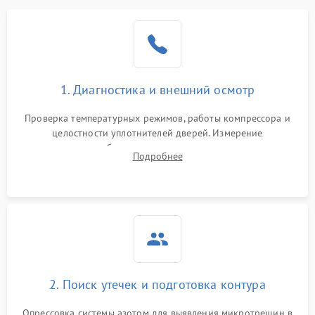
Образование конденсата
1800 ₽
Подробнее →
на стенках
Сбой в работе инвертора
2100 ₽
Подробнее →
1. Диагностика и внешний осмотр
Запах горелого при
2000 ₽
Подробнее →
Проверка температурных режимов, работы компрессора и
работе
целостности уплотнителей дверей. Измерение
сопротивления обмоток мотора, проверка термостата и
Не включается
Подробнее
1000 ₽
Подробнее →
считывание кодов ошибок с электронного дисплея.
холодильник
Проблемы с системой
автоматической
1800 ₽
Подробнее →
разморозки
2. Поиск утечек и подготовка контура
Опрессовка системы азотом для выявления микротрещин в