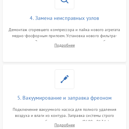
4. Замена неисправных узлов
Демонтаж сгоревшего компрессора и пайка нового агрегата
медно-фосфорным припоем. Установка нового фильтра-
осушителя. Замена изношенных вентиляторов обдува,
Подробнее
сломанных заслонок или поврежденных дверных петель.
5. Вакуумирование и заправка фреоном
Подключение вакуумного насоса для полного удаления
воздуха и влаги из контура. Заправка системы строго
дозированным объемом хладагента (R600a, R134a) по
Подробнее
электронным весам. Контроль рабочего давления в системе.