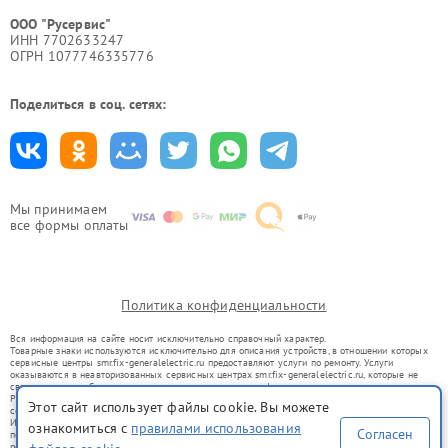
ООО "Русервис"
ИНН 7702633247
ОГРН 1077746335776
Поделиться в соц. сетях:
Мы принимаем
все формы оплаты
Политика конфиденциальности
Вся информация на сайте носит исключительно справочный характер.
Товарные знаки используются исключительно для описания устройств, в отношении которых
сервисные центры smr.fix-generalelectric.ru предоставляют услуги по ремонту. Услуги
оказываются в неавторизованных сервисных центрах smr.fix-generalelectric.ru, которые не
связаны с правообладателями товарных знаков или их официальными представителями.
Ремонт осуществляется для устройств, уже введенных в гражданский оборот в соответствии
Этот сайт использует файлы cookie. Вы можете
со статьей 1487 ГК РФ.
Использование товарных знаков не преследует цели индивидуализации услуг или введения
ознакомиться с
правилами использования
Согласен
потребителей в заблуждение, а служит для информирования о предоставляемых услугах по
ремонту техники указанных брендов.