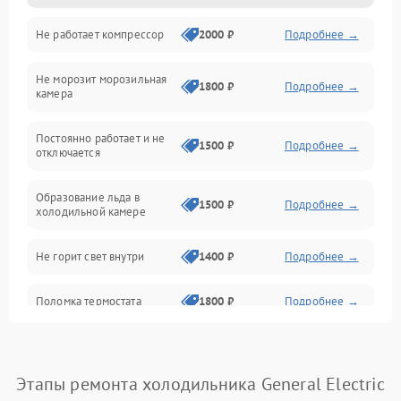
Не работает компрессор
2000 ₽
Подробнее →
Электропитание
Не морозит морозильная
Дренаж
1800 ₽
Подробнее →
камера
Оттайка
Постоянно работает и не
1500 ₽
Подробнее →
отключается
Программное обеспечение
Образование льда в
1500 ₽
Подробнее →
холодильной камере
Не горит свет внутри
1400 ₽
Подробнее →
Поломка термостата
1800 ₽
Подробнее →
Не работает вентилятор
1800 ₽
Подробнее →
Этапы ремонта холодильника General Electric
Поломка системы No Frost
2600 ₽
Подробнее →