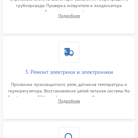
трубопроводе. Проверка испарителя и конденсатора
течеискателем. Демонтаж старого фильтра-осушителя и
Подробнее
продувка капиллярной трубки для устранения засоров.
3. Ремонт электрики и электроники
Прозвонка пускозащитного реле, датчиков температуры и
терморегулятора. Восстановление цепей питания системы No
Frost, включая ТЭН оттайки и вентилятор. Ремонт или замена
Подробнее
платы управления при сбоях алгоритмов.