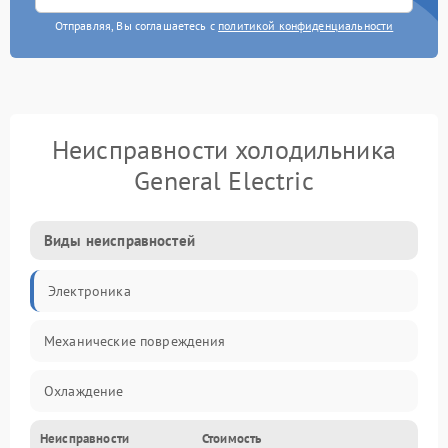
Отправляя, Вы соглашаетесь с
политикой конфиденциальности
Неисправности холодильника
General Electric
Виды неисправностей
Электроника
Механические повреждения
Охлаждение
Неисправности
Стоимость
Механика