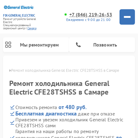
+7 (846) 219-26-53
FIX-GENERAL ELECTRIC
Ежедневно с 9:00 до 21:00
Ремонт устройств General
Electric
Специализированный
cервисный центр г.
Самара
Мы ремонтируем
Позвонить
амаре
Ремонт холодильника General Electric CFE28TSHSS в Самаре
Ремонт холодильника General
Electric CFE28TSHSS в Самаре
от 480 руб.
Стоимость ремонта
Бесплатная диагностика
даже при отказе
Привезем и увезем холодильник General Electric
CFE28TSHSS сами
Ремонт варочных панелей General Electric
Ремонт стиральных машин General Electric
Ремонт винных шкафов General Electric
Ремонт духовых шкафов General Electric
Ремонт кухонных плит General Electric
Ремонт посудомоечных машин General Electric
Ремонт микроволновых печей General Electric
Ремонт сушильных машин General Electric
Ремонт вытяжек General Electric
Гарантия на наши работы по ремонту
до
холодильников General Electric CFE28TSHSS