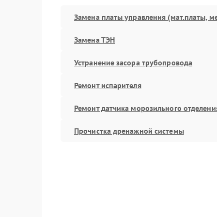
Замена платы управления (мат.платы, м
Замена ТЭН
Устранение засора трубопровода
Ремонт испарителя
Ремонт датчика морозильного отделени
Прочистка дренажной системы