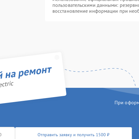
пользовательскими данными: резервн
восстановление информации при нео
й на ремонт
ctric
При оформл
Отправить заявку и получить 1500 ₽