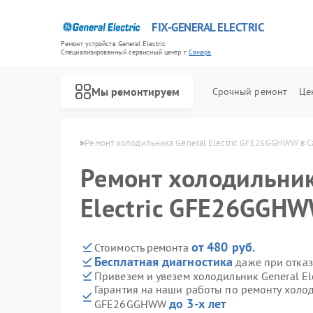
FIX-GENERAL ELECTRIC
Ремонт устройств General Electric
Специализированный cервисный центр г.
Самара
Мы ремонтируем
Срочный ремонт
Це
l Electric в Самаре
Ремонт холодильника General Electric GFE26GGHWW в 
Ремонт холодильник
Electric GFE26GGHW
от 480 руб.
Стоимость ремонта
Бесплатная диагностика
даже при отказ
Привезем и увезем холодильник General E
Гарантия на наши работы по ремонту холоди
до 3-х лет
GFE26GGHWW
Ремонт варочных панелей General Electric
Ремонт посудомоечных машин General Electric
Ремонт стиральных машин General Electric
Ремонт микроволновых печей General Electric
Ремонт кухонных плит General Electric
Ремонт сушильных машин General Electric
Ремонт винных шкафов General Electric
Ремонт вытяжек General Electric
Ремонт духовых шкафов General Electric