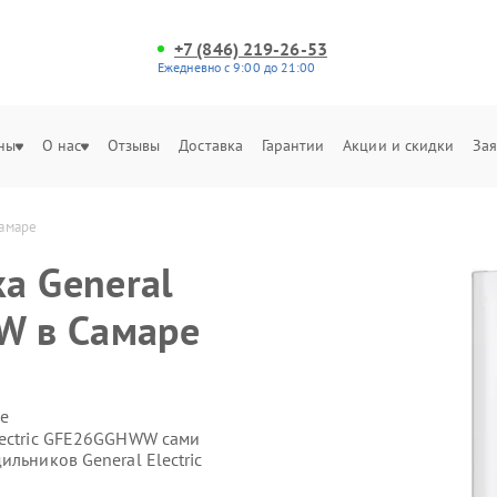
+7 (846) 219-26-53
Ежедневно с 9:00 до 21:00
ны
О нас
Отзывы
Доставка
Гарантии
Акции и скидки
Зая
Самаре
а General
W в Самаре
е
lectric GFE26GGHWW сами
льников General Electric