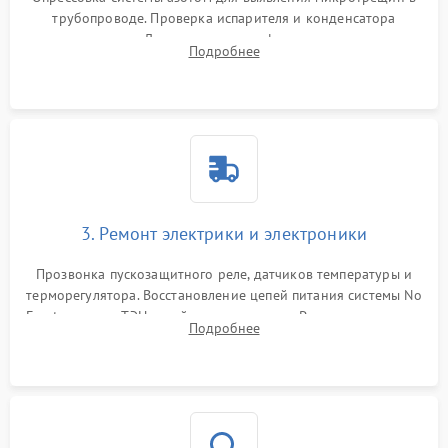
трубопроводе. Проверка испарителя и конденсатора
течеискателем. Демонтаж старого фильтра-осушителя и
Подробнее
продувка капиллярной трубки для устранения засоров.
3. Ремонт электрики и электроники
Прозвонка пускозащитного реле, датчиков температуры и
терморегулятора. Восстановление цепей питания системы No
Frost, включая ТЭН оттайки и вентилятор. Ремонт или замена
Подробнее
платы управления при сбоях алгоритмов.