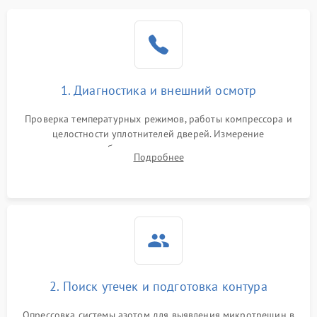
Образование конденсата
1800 ₽
Подробнее →
на стенках
Сбой в работе инвертора
2100 ₽
Подробнее →
1. Диагностика и внешний осмотр
Запах горелого при
2000 ₽
Подробнее →
Проверка температурных режимов, работы компрессора и
работе
целостности уплотнителей дверей. Измерение
сопротивления обмоток мотора, проверка термостата и
Не включается
Подробнее
1000 ₽
Подробнее →
считывание кодов ошибок с электронного дисплея.
холодильник
Проблемы с системой
автоматической
1800 ₽
Подробнее →
разморозки
2. Поиск утечек и подготовка контура
Опрессовка системы азотом для выявления микротрещин в