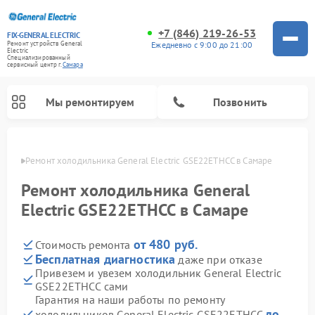
+7 (846) 219-26-53
FIX-GENERAL ELECTRIC
Ежедневно с 9:00 до 21:00
Ремонт устройств General
Electric
Специализированный
cервисный центр г.
Самара
Мы ремонтируем
Позвонить
амаре
Ремонт холодильника General Electric GSE22ETHCC в Самаре
Ремонт холодильника General
Electric GSE22ETHCC в Самаре
от 480 руб.
Стоимость ремонта
Бесплатная диагностика
даже при отказе
Привезем и увезем холодильник General Electric
GSE22ETHCC сами
Ремонт варочных панелей General Electric
Ремонт стиральных машин General Electric
Ремонт винных шкафов General Electric
Ремонт духовых шкафов General Electric
Ремонт кухонных плит General Electric
Ремонт посудомоечных машин General Electric
Ремонт микроволновых печей General Electric
Ремонт сушильных машин General Electric
Ремонт вытяжек General Electric
Гарантия на наши работы по ремонту
до
холодильников General Electric GSE22ETHCC