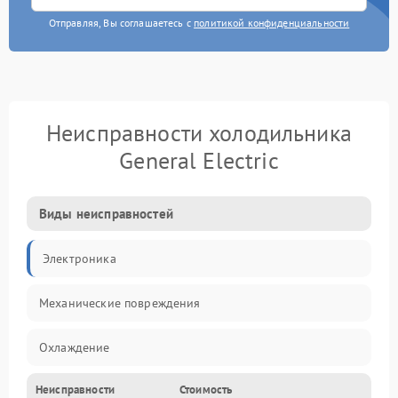
Отправляя, Вы соглашаетесь с
политикой конфиденциальности
Неисправности холодильника
General Electric
Виды неисправностей
Электроника
Механические повреждения
Охлаждение
Неисправности
Стоимость
Механика