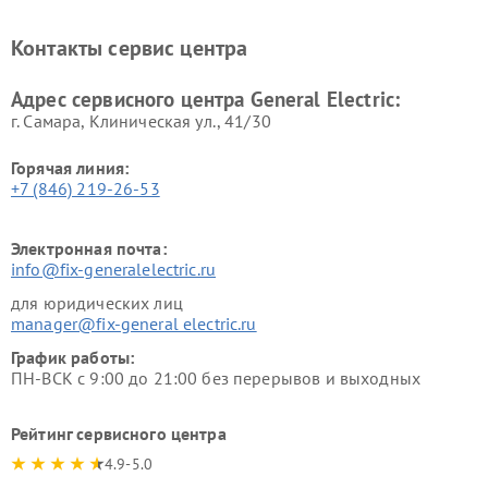
General Electric
General Electric
Ремонт вытяжек General
Ремонт духовых шкафов
Контакты сервис центра
Electric
General Electric
Адрес сервисного центра General Electric:
г. Самара, Клиническая ул., 41/30
Горячая линия:
+7 (846) 219-26-53
Электронная почта:
info@fix-generalelectric.ru
для юридических лиц
manager@fix-general electric.ru
График работы:
ПН-ВСК с 9:00 до 21:00 без перерывов и выходных
Рейтинг сервисного центра
4.9-5.0