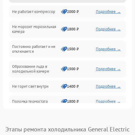
Не работает компрессор
2000 ₽
Подробнее →
Электропитание
Не морозит морозильная
Дренаж
1800 ₽
Подробнее →
камера
Оттайка
Постоянно работает и не
1500 ₽
Подробнее →
отключается
Программное обеспечение
Образование льда в
1500 ₽
Подробнее →
холодильной камере
Не горит свет внутри
1400 ₽
Подробнее →
Поломка термостата
1800 ₽
Подробнее →
Не работает вентилятор
1800 ₽
Подробнее →
Этапы ремонта холодильника General Electric
Поломка системы No Frost
2600 ₽
Подробнее →