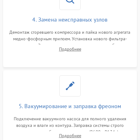
4. Замена неисправных узлов
Демонтаж сгоревшего компрессора и пайка нового агрегата
медно-фосфорным припоем. Установка нового фильтра-
осушителя. Замена изношенных вентиляторов обдува,
Подробнее
сломанных заслонок или поврежденных дверных петель.
5. Вакуумирование и заправка фреоном
Подключение вакуумного насоса для полного удаления
воздуха и влаги из контура. Заправка системы строго
дозированным объемом хладагента (R600a, R134a) по
Подробнее
электронным весам. Контроль рабочего давления в системе.