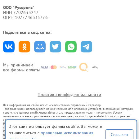
ООО "Русервис"
ИНН 7702633247
ОГРН 1077746335776
Поделиться в соц. сетях:
Мы принимаем
все формы оплаты
Политика конфиденциальности
Вся информация на сайте носит исключительно справочный характер.
Товарные знаки используются исключительно для описания устройств, в отношении которых
сервисные центры smr.fix-generalelectric.ru предоставляют услуги по ремонту. Услуги
оказываются в неавторизованных сервисных центрах smr.fix-generalelectric.ru, которые не
связаны с правообладателями товарных знаков или их официальными представителями.
Ремонт осуществляется для устройств, уже введенных в гражданский оборот в соответствии
Этот сайт использует файлы cookie. Вы можете
со статьей 1487 ГК РФ.
Использование товарных знаков не преследует цели индивидуализации услуг или введения
ознакомиться с
правилами использования
Согласен
потребителей в заблуждение, а служит для информирования о предоставляемых услугах по
ремонту техники указанных брендов.