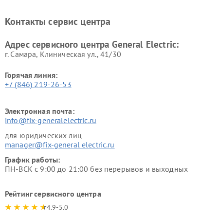
General Electric
General Electric
Ремонт вытяжек General
Ремонт духовых шкафов
Контакты сервис центра
Electric
General Electric
Адрес сервисного центра General Electric:
г. Самара, Клиническая ул., 41/30
Горячая линия:
+7 (846) 219-26-53
Электронная почта:
info@fix-generalelectric.ru
для юридических лиц
manager@fix-general electric.ru
График работы:
ПН-ВСК с 9:00 до 21:00 без перерывов и выходных
Рейтинг сервисного центра
4.9-5.0