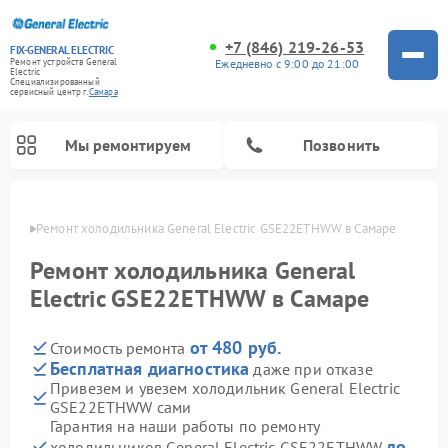
+7 (846) 219-26-53
FIX-GENERAL ELECTRIC
Ежедневно с 9:00 до 21:00
Ремонт устройств General
Electric
Специализированный
cервисный центр г.
Самара
Мы ремонтируем
Позвонить
амаре
Ремонт холодильника General Electric GSE22ETHWW в Самаре
Ремонт холодильника General
Electric GSE22ETHWW в Самаре
от 480 руб.
Стоимость ремонта
Бесплатная диагностика
даже при отказе
Привезем и увезем холодильник General Electric
GSE22ETHWW сами
Ремонт варочных панелей General Electric
Ремонт стиральных машин General Electric
Ремонт винных шкафов General Electric
Ремонт духовых шкафов General Electric
Ремонт кухонных плит General Electric
Ремонт посудомоечных машин General Electric
Ремонт микроволновых печей General Electric
Ремонт сушильных машин General Electric
Ремонт вытяжек General Electric
Гарантия на наши работы по ремонту
до
холодильников General Electric GSE22ETHWW