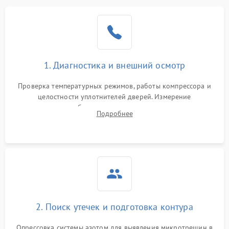
Образование конденсата
1800 ₽
Подробнее →
на стенках
Сбой в работе инвертора
2100 ₽
Подробнее →
1. Диагностика и внешний осмотр
Запах горелого при
2000 ₽
Подробнее →
Проверка температурных режимов, работы компрессора и
работе
целостности уплотнителей дверей. Измерение
сопротивления обмоток мотора, проверка термостата и
Не включается
Подробнее
1000 ₽
Подробнее →
считывание кодов ошибок с электронного дисплея.
холодильник
Проблемы с системой
автоматической
1800 ₽
Подробнее →
разморозки
2. Поиск утечек и подготовка контура
Опрессовка системы азотом для выявления микротрещин в