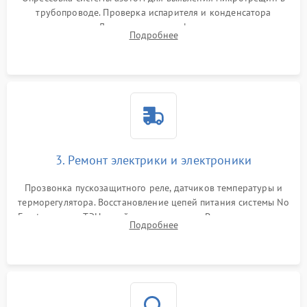
трубопроводе. Проверка испарителя и конденсатора
течеискателем. Демонтаж старого фильтра-осушителя и
Подробнее
продувка капиллярной трубки для устранения засоров.
3. Ремонт электрики и электроники
Прозвонка пускозащитного реле, датчиков температуры и
терморегулятора. Восстановление цепей питания системы No
Frost, включая ТЭН оттайки и вентилятор. Ремонт или замена
Подробнее
платы управления при сбоях алгоритмов.