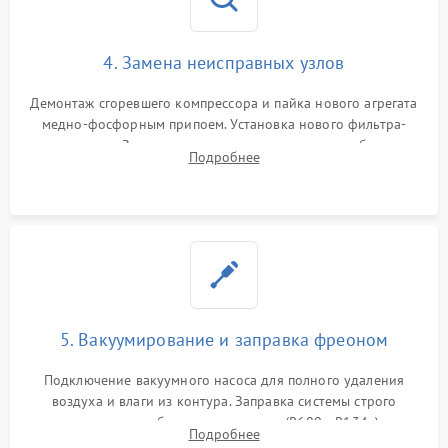
4. Замена неисправных узлов
Демонтаж сгоревшего компрессора и пайка нового агрегата
медно-фосфорным припоем. Установка нового фильтра-
осушителя. Замена изношенных вентиляторов обдува,
Подробнее
сломанных заслонок или поврежденных дверных петель.
5. Вакуумирование и заправка фреоном
Подключение вакуумного насоса для полного удаления
воздуха и влаги из контура. Заправка системы строго
дозированным объемом хладагента (R600a, R134a) по
Подробнее
электронным весам. Контроль рабочего давления в системе.