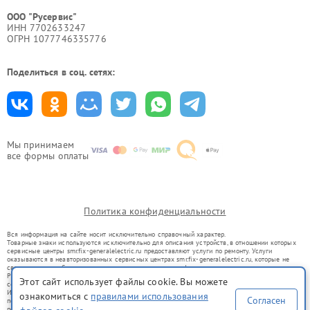
ООО "Русервис"
ИНН 7702633247
ОГРН 1077746335776
Поделиться в соц. сетях:
Мы принимаем
все формы оплаты
Политика конфиденциальности
Вся информация на сайте носит исключительно справочный характер.
Товарные знаки используются исключительно для описания устройств, в отношении которых
сервисные центры smr.fix-generalelectric.ru предоставляют услуги по ремонту. Услуги
оказываются в неавторизованных сервисных центрах smr.fix-generalelectric.ru, которые не
связаны с правообладателями товарных знаков или их официальными представителями.
Ремонт осуществляется для устройств, уже введенных в гражданский оборот в соответствии
Этот сайт использует файлы cookie. Вы можете
со статьей 1487 ГК РФ.
Использование товарных знаков не преследует цели индивидуализации услуг или введения
ознакомиться с
правилами использования
Согласен
потребителей в заблуждение, а служит для информирования о предоставляемых услугах по
ремонту техники указанных брендов.