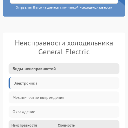
Отправляя, Вы соглашаетесь с
политикой конфиденциальности
Неисправности холодильника
General Electric
Виды неисправностей
Электроника
Механические повреждения
Охлаждение
Неисправности
Стоимость
Механика