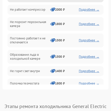
Не работает компрессор
2000 ₽
Подробнее →
Электропитание
Не морозит морозильная
Дренаж
1800 ₽
Подробнее →
камера
Оттайка
Постоянно работает и не
1500 ₽
Подробнее →
отключается
Программное обеспечение
Образование льда в
1500 ₽
Подробнее →
холодильной камере
Не горит свет внутри
1400 ₽
Подробнее →
Поломка термостата
1800 ₽
Подробнее →
Не работает вентилятор
1800 ₽
Подробнее →
Этапы ремонта холодильника General Electric
Поломка системы No Frost
2600 ₽
Подробнее →