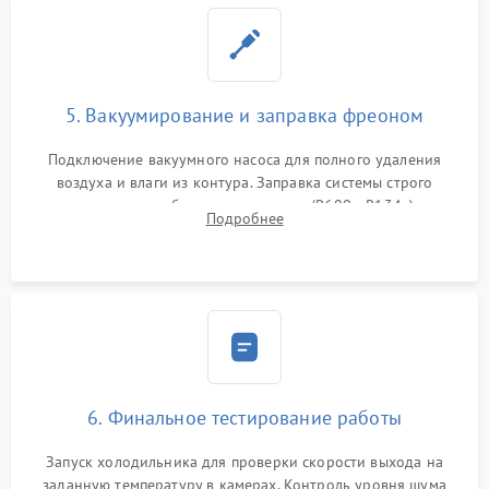
5. Вакуумирование и заправка фреоном
Подключение вакуумного насоса для полного удаления
воздуха и влаги из контура. Заправка системы строго
дозированным объемом хладагента (R600a, R134a) по
Подробнее
электронным весам. Контроль рабочего давления в системе.
6. Финальное тестирование работы
Запуск холодильника для проверки скорости выхода на
заданную температуру в камерах. Контроль уровня шума