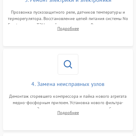
Прозвонка пускозащитного реле, датчиков температуры и
терморегулятора. Восстановление цепей питания системы No
Frost, включая ТЭН оттайки и вентилятор. Ремонт или замена
Подробнее
платы управления при сбоях алгоритмов.
4. Замена неисправных узлов
Демонтаж сгоревшего компрессора и пайка нового агрегата
медно-фосфорным припоем. Установка нового фильтра-
осушителя. Замена изношенных вентиляторов обдува,
Подробнее
сломанных заслонок или поврежденных дверных петель.