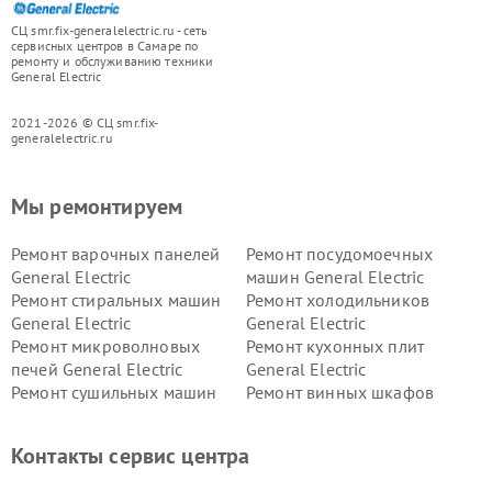
СЦ smr.fix-generalelectric.ru - сеть
сервисных центров в Самаре по
ремонту и обслуживанию техники
General Electric
2021-2026 © СЦ smr.fix-
generalelectric.ru
Мы ремонтируем
Ремонт варочных панелей
Ремонт посудомоечных
General Electric
машин General Electric
Ремонт стиральных машин
Ремонт холодильников
General Electric
General Electric
Ремонт микроволновых
Ремонт кухонных плит
печей General Electric
General Electric
Ремонт сушильных машин
Ремонт винных шкафов
General Electric
General Electric
Ремонт вытяжек General
Ремонт духовых шкафов
Контакты сервис центра
Electric
General Electric