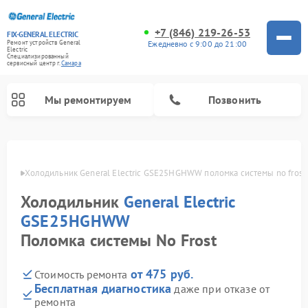
+7 (846) 219-26-53
FIX-GENERAL ELECTRIC
Ежедневно с 9:00 до 21:00
Ремонт устройств General
Electric
Специализированный
cервисный центр г.
Самара
Мы ремонтируем
Позвонить
амаре
Холодильник General Electric GSE25HGHWW поломка системы no frost
Холодильник
General Electric
GSE25HGHWW
Поломка системы No Frost
от 475 руб.
Стоимость ремонта
Бесплатная диагностика
Ремонт варочных панелей General Electric
Ремонт стиральных машин General Electric
Ремонт винных шкафов General Electric
Ремонт духовых шкафов General Electric
Ремонт кухонных плит General Electric
Ремонт посудомоечных машин General Electric
Ремонт микроволновых печей General Electric
Ремонт сушильных машин General Electric
Ремонт вытяжек General Electric
даже при отказе от
ремонта