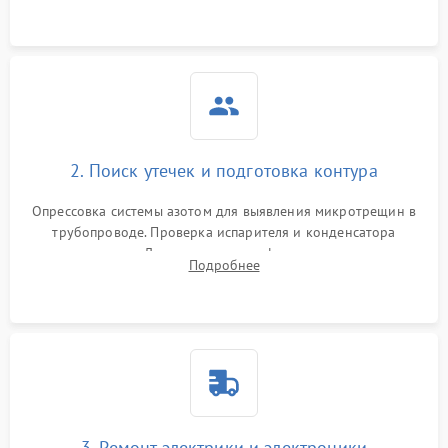
2. Поиск утечек и подготовка контура
Опрессовка системы азотом для выявления микротрещин в
трубопроводе. Проверка испарителя и конденсатора
течеискателем. Демонтаж старого фильтра-осушителя и
Подробнее
продувка капиллярной трубки для устранения засоров.
3. Ремонт электрики и электроники