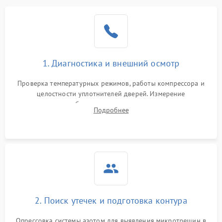
Образование конденсата
1800 ₽
Подробнее →
на стенках
Сбой в работе инвертора
2100 ₽
Подробнее →
1. Диагностика и внешний осмотр
Запах горелого при
2000 ₽
Подробнее →
Проверка температурных режимов, работы компрессора и
работе
целостности уплотнителей дверей. Измерение
сопротивления обмоток мотора, проверка термостата и
Не включается
Подробнее
1000 ₽
Подробнее →
считывание кодов ошибок с электронного дисплея.
холодильник
Проблемы с системой
автоматической
1800 ₽
Подробнее →
разморозки
2. Поиск утечек и подготовка контура
Опрессовка системы азотом для выявления микротрещин в