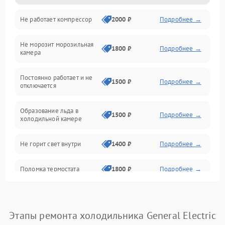
Не работает компрессор
2000 ₽
Подробнее →
Электропитание
Не морозит морозильная
Дренаж
1800 ₽
Подробнее →
камера
Оттайка
Постоянно работает и не
1500 ₽
Подробнее →
отключается
Программное обеспечение
Образование льда в
1500 ₽
Подробнее →
холодильной камере
Не горит свет внутри
1400 ₽
Подробнее →
Поломка термостата
1800 ₽
Подробнее →
Не работает вентилятор
1800 ₽
Подробнее →
Этапы ремонта холодильника General Electric
Поломка системы No Frost
2600 ₽
Подробнее →