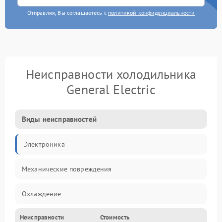
Отправляя, Вы соглашаетесь с
политикой конфиденциальности
Неисправности холодильника
General Electric
Виды неисправностей
Электроника
Механические повреждения
Охлаждение
Неисправности
Стоимость
Механика