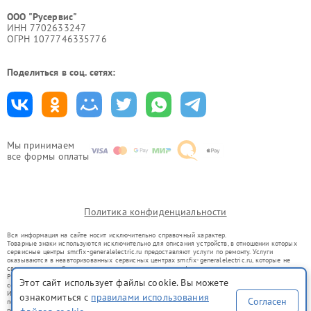
ООО "Русервис"
ИНН 7702633247
ОГРН 1077746335776
Поделиться в соц. сетях:
Мы принимаем
все формы оплаты
Политика конфиденциальности
Вся информация на сайте носит исключительно справочный характер.
Товарные знаки используются исключительно для описания устройств, в отношении которых
сервисные центры smr.fix-generalelectric.ru предоставляют услуги по ремонту. Услуги
оказываются в неавторизованных сервисных центрах smr.fix-generalelectric.ru, которые не
связаны с правообладателями товарных знаков или их официальными представителями.
Ремонт осуществляется для устройств, уже введенных в гражданский оборот в соответствии
Этот сайт использует файлы cookie. Вы можете
со статьей 1487 ГК РФ.
Использование товарных знаков не преследует цели индивидуализации услуг или введения
ознакомиться с
правилами использования
Согласен
потребителей в заблуждение, а служит для информирования о предоставляемых услугах по
ремонту техники указанных брендов.