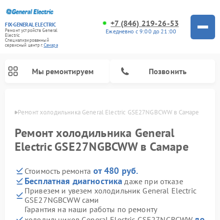
+7 (846) 219-26-53
FIX-GENERAL ELECTRIC
Ежедневно с 9:00 до 21:00
Ремонт устройств General
Electric
Специализированный
cервисный центр г.
Самара
Мы ремонтируем
Позвонить
амаре
Ремонт холодильника General Electric GSE27NGBCWW в Самаре
Ремонт холодильника General
Electric GSE27NGBCWW в Самаре
от 480 руб.
Стоимость ремонта
Бесплатная диагностика
даже при отказе
Привезем и увезем холодильник General Electric
GSE27NGBCWW сами
Ремонт варочных панелей General Electric
Ремонт стиральных машин General Electric
Ремонт винных шкафов General Electric
Ремонт духовых шкафов General Electric
Ремонт кухонных плит General Electric
Ремонт посудомоечных машин General Electric
Ремонт микроволновых печей General Electric
Ремонт сушильных машин General Electric
Ремонт вытяжек General Electric
Гарантия на наши работы по ремонту
до
холодильников General Electric GSE27NGBCWW