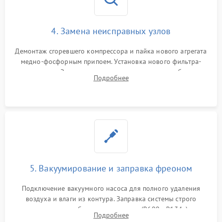
4. Замена неисправных узлов
Демонтаж сгоревшего компрессора и пайка нового агрегата
медно-фосфорным припоем. Установка нового фильтра-
осушителя. Замена изношенных вентиляторов обдува,
Подробнее
сломанных заслонок или поврежденных дверных петель.
5. Вакуумирование и заправка фреоном
Подключение вакуумного насоса для полного удаления
воздуха и влаги из контура. Заправка системы строго
дозированным объемом хладагента (R600a, R134a) по
Подробнее
электронным весам. Контроль рабочего давления в системе.