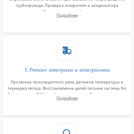
трубопроводе. Проверка испарителя и конденсатора
течеискателем. Демонтаж старого фильтра-осушителя и
Подробнее
продувка капиллярной трубки для устранения засоров.
3. Ремонт электрики и электроники
Прозвонка пускозащитного реле, датчиков температуры и
терморегулятора. Восстановление цепей питания системы No
Frost, включая ТЭН оттайки и вентилятор. Ремонт или замена
Подробнее
платы управления при сбоях алгоритмов.