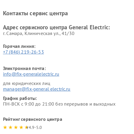
General Electric
General Electric
Ремонт вытяжек General
Ремонт духовых шкафов
Контакты сервис центра
Electric
General Electric
Адрес сервисного центра General Electric:
г. Самара, Клиническая ул., 41/30
Горячая линия:
+7 (846) 219-26-53
Электронная почта:
info@fix-generalelectric.ru
для юридических лиц
manager@fix-general electric.ru
График работы:
ПН-ВСК с 9:00 до 21:00 без перерывов и выходных
Рейтинг сервисного центра
4.9-5.0