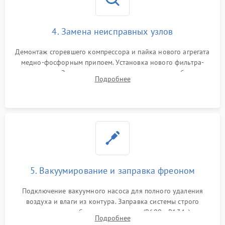
4. Замена неисправных узлов
Демонтаж сгоревшего компрессора и пайка нового агрегата
медно-фосфорным припоем. Установка нового фильтра-
осушителя. Замена изношенных вентиляторов обдува,
Подробнее
сломанных заслонок или поврежденных дверных петель.
5. Вакуумирование и заправка фреоном
Подключение вакуумного насоса для полного удаления
воздуха и влаги из контура. Заправка системы строго
дозированным объемом хладагента (R600a, R134a) по
Подробнее
электронным весам. Контроль рабочего давления в системе.