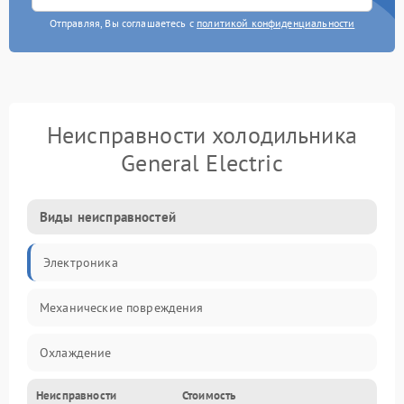
Отправляя, Вы соглашаетесь с
политикой конфиденциальности
Неисправности холодильника
General Electric
Виды неисправностей
Электроника
Механические повреждения
Охлаждение
Неисправности
Стоимость
Механика