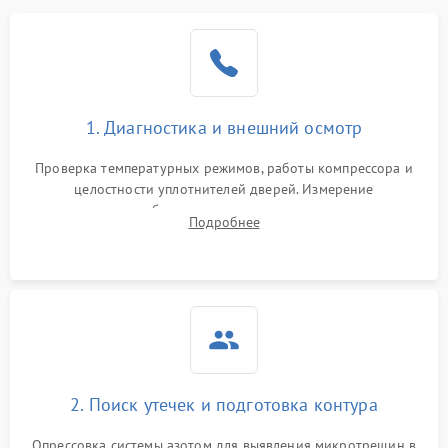
Образование конденсата
1800 ₽
Подробнее →
на стенках
Сбой в работе инвертора
2100 ₽
Подробнее →
1. Диагностика и внешний осмотр
Запах горелого при
2000 ₽
Подробнее →
Проверка температурных режимов, работы компрессора и
работе
целостности уплотнителей дверей. Измерение
сопротивления обмоток мотора, проверка термостата и
Не включается
Подробнее
1000 ₽
Подробнее →
считывание кодов ошибок с электронного дисплея.
холодильник
Проблемы с системой
автоматической
1800 ₽
Подробнее →
разморозки
2. Поиск утечек и подготовка контура
Опрессовка системы азотом для выявления микротрещин в