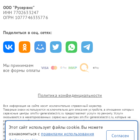
ООО "Русервис"
ИНН 7702633247
ОГРН 1077746335776
Поделиться в соц. сетях:
Мы принимаем
все формы оплаты
Политика конфиденциальности
Вся информация на сайте носит исключительно справочный характер.
Товарные знаки используются исключительно для описания устройств, в отношении которых
сервисные центры smr.fix-generalelectric.ru предоставляют услуги по ремонту. Услуги
оказываются в неавторизованных сервисных центрах smr.fix-generalelectric.ru, которые не
связаны с правообладателями товарных знаков или их официальными представителями.
Ремонт осуществляется для устройств, уже введенных в гражданский оборот в соответствии
Этот сайт использует файлы cookie. Вы можете
со статьей 1487 ГК РФ.
Использование товарных знаков не преследует цели индивидуализации услуг или введения
ознакомиться с
правилами использования
Согласен
потребителей в заблуждение, а служит для информирования о предоставляемых услугах по
ремонту техники указанных брендов.