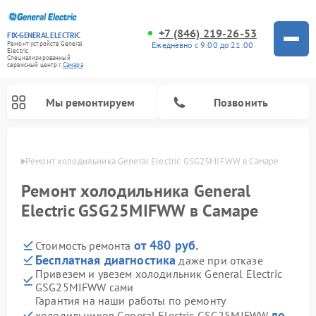
+7 (846) 219-26-53
FIX-GENERAL ELECTRIC
Ежедневно с 9:00 до 21:00
Ремонт устройств General
Electric
Специализированный
cервисный центр г.
Самара
Мы ремонтируем
Позвонить
амаре
Ремонт холодильника General Electric GSG25MIFWW в Самаре
Ремонт холодильника General
Electric GSG25MIFWW в Самаре
от 480 руб.
Стоимость ремонта
Бесплатная диагностика
даже при отказе
Привезем и увезем холодильник General Electric
GSG25MIFWW сами
Ремонт варочных панелей General Electric
Ремонт стиральных машин General Electric
Ремонт винных шкафов General Electric
Ремонт духовых шкафов General Electric
Ремонт кухонных плит General Electric
Ремонт посудомоечных машин General Electric
Ремонт микроволновых печей General Electric
Ремонт сушильных машин General Electric
Ремонт вытяжек General Electric
Гарантия на наши работы по ремонту
до
холодильников General Electric GSG25MIFWW