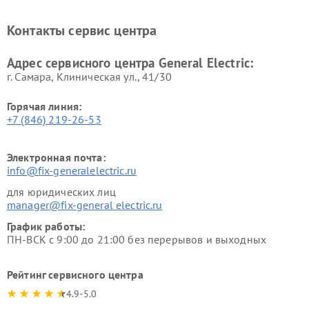
General Electric
General Electric
Ремонт вытяжек General
Ремонт духовых шкафов
Контакты сервис центра
Electric
General Electric
Адрес сервисного центра General Electric:
г. Самара, Клиническая ул., 41/30
Горячая линия:
+7 (846) 219-26-53
Электронная почта:
info@fix-generalelectric.ru
для юридических лиц
manager@fix-general electric.ru
График работы:
ПН-ВСК с 9:00 до 21:00 без перерывов и выходных
Рейтинг сервисного центра
4.9-5.0