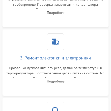
трубопроводе. Проверка испарителя и конденсатора
течеискателем. Демонтаж старого фильтра-осушителя и
Подробнее
продувка капиллярной трубки для устранения засоров.
3. Ремонт электрики и электроники
Прозвонка пускозащитного реле, датчиков температуры и
терморегулятора. Восстановление цепей питания системы No
Frost, включая ТЭН оттайки и вентилятор. Ремонт или замена
Подробнее
платы управления при сбоях алгоритмов.