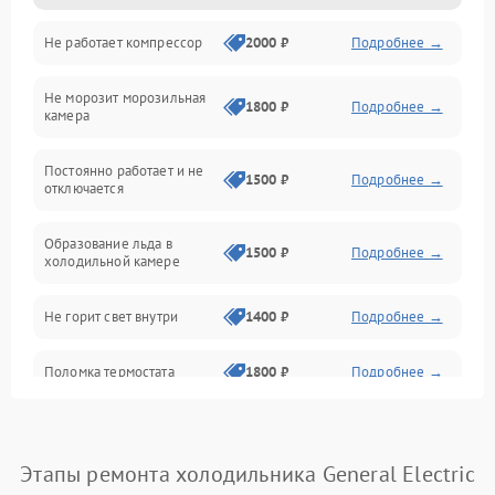
Не работает компрессор
2000 ₽
Подробнее →
Электропитание
Не морозит морозильная
Дренаж
1800 ₽
Подробнее →
камера
Оттайка
Постоянно работает и не
1500 ₽
Подробнее →
отключается
Программное обеспечение
Образование льда в
1500 ₽
Подробнее →
холодильной камере
Не горит свет внутри
1400 ₽
Подробнее →
Поломка термостата
1800 ₽
Подробнее →
Не работает вентилятор
1800 ₽
Подробнее →
Этапы ремонта холодильника General Electric
Поломка системы No Frost
2600 ₽
Подробнее →