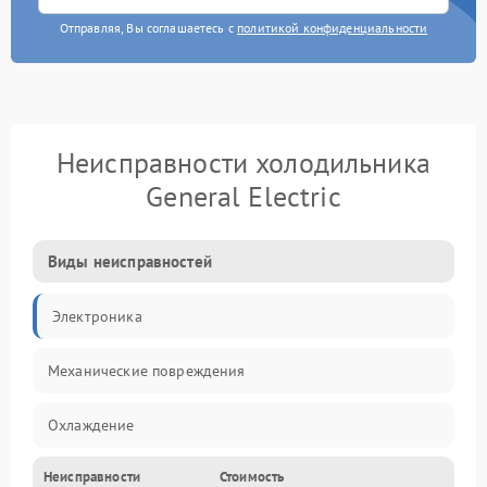
Отправляя, Вы соглашаетесь с
политикой конфиденциальности
Неисправности холодильника
General Electric
Виды неисправностей
Электроника
Механические повреждения
Охлаждение
Неисправности
Стоимость
Механика