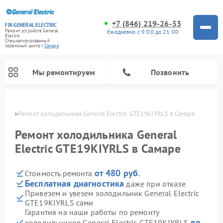
+7 (846) 219-26-53
FIX-GENERAL ELECTRIC
Ежедневно с 9:00 до 21:00
Ремонт устройств General
Electric
Специализированный
cервисный центр г.
Самара
Мы ремонтируем
Позвонить
амаре
Ремонт холодильника General Electric GTE19KIYRLS в Самаре
Ремонт холодильника General
Electric GTE19KIYRLS в Самаре
от 480 руб.
Стоимость ремонта
Бесплатная диагностика
даже при отказе
Привезем и увезем холодильник General Electric
GTE19KIYRLS сами
Ремонт варочных панелей General Electric
Ремонт стиральных машин General Electric
Ремонт винных шкафов General Electric
Ремонт духовых шкафов General Electric
Ремонт кухонных плит General Electric
Ремонт посудомоечных машин General Electric
Ремонт микроволновых печей General Electric
Ремонт сушильных машин General Electric
Ремонт вытяжек General Electric
Гарантия на наши работы по ремонту
до
холодильников General Electric GTE19KIYRLS