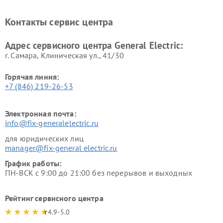
General Electric
General Electric
Ремонт вытяжек General
Ремонт духовых шкафов
Контакты сервис центра
Electric
General Electric
Адрес сервисного центра General Electric:
г. Самара, Клиническая ул., 41/30
Горячая линия:
+7 (846) 219-26-53
Электронная почта:
info@fix-generalelectric.ru
для юридических лиц
manager@fix-general electric.ru
График работы:
ПН-ВСК с 9:00 до 21:00 без перерывов и выходных
Рейтинг сервисного центра
4.9-5.0