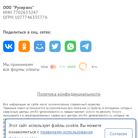
ООО "Русервис"
ИНН 7702633247
ОГРН 1077746335776
Поделиться в соц. сетях:
Мы принимаем
все формы оплаты
Политика конфиденциальности
Вся информация на сайте носит исключительно справочный характер.
Товарные знаки используются исключительно для описания устройств, в отношении которых
сервисные центры smr.fix-generalelectric.ru предоставляют услуги по ремонту. Услуги
оказываются в неавторизованных сервисных центрах smr.fix-generalelectric.ru, которые не
связаны с правообладателями товарных знаков или их официальными представителями.
Ремонт осуществляется для устройств, уже введенных в гражданский оборот в соответствии
Этот сайт использует файлы cookie. Вы можете
со статьей 1487 ГК РФ.
Использование товарных знаков не преследует цели индивидуализации услуг или введения
ознакомиться с
правилами использования
Согласен
потребителей в заблуждение, а служит для информирования о предоставляемых услугах по
ремонту техники указанных брендов.