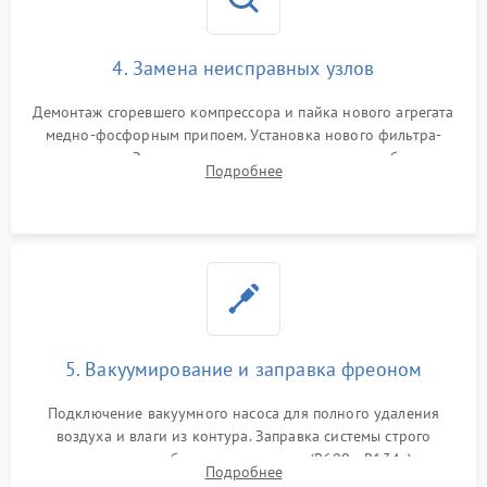
4. Замена неисправных узлов
Демонтаж сгоревшего компрессора и пайка нового агрегата
медно-фосфорным припоем. Установка нового фильтра-
осушителя. Замена изношенных вентиляторов обдува,
Подробнее
сломанных заслонок или поврежденных дверных петель.
5. Вакуумирование и заправка фреоном
Подключение вакуумного насоса для полного удаления
воздуха и влаги из контура. Заправка системы строго
дозированным объемом хладагента (R600a, R134a) по
Подробнее
электронным весам. Контроль рабочего давления в системе.