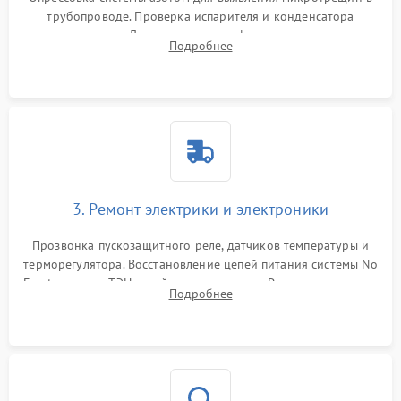
трубопроводе. Проверка испарителя и конденсатора
течеискателем. Демонтаж старого фильтра-осушителя и
Подробнее
продувка капиллярной трубки для устранения засоров.
3. Ремонт электрики и электроники
Прозвонка пускозащитного реле, датчиков температуры и
терморегулятора. Восстановление цепей питания системы No
Frost, включая ТЭН оттайки и вентилятор. Ремонт или замена
Подробнее
платы управления при сбоях алгоритмов.