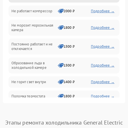
Не работает компрессор
2000 ₽
Подробнее →
Электропитание
Не морозит морозильная
Дренаж
1800 ₽
Подробнее →
камера
Оттайка
Постоянно работает и не
1500 ₽
Подробнее →
отключается
Программное обеспечение
Образование льда в
1500 ₽
Подробнее →
холодильной камере
Не горит свет внутри
1400 ₽
Подробнее →
Поломка термостата
1800 ₽
Подробнее →
Не работает вентилятор
1800 ₽
Подробнее →
Этапы ремонта холодильника General Electric
Поломка системы No Frost
2600 ₽
Подробнее →