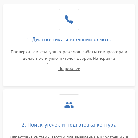
Образование конденсата
1800 ₽
Подробнее →
на стенках
Сбой в работе инвертора
2100 ₽
Подробнее →
1. Диагностика и внешний осмотр
Запах горелого при
2000 ₽
Подробнее →
Проверка температурных режимов, работы компрессора и
работе
целостности уплотнителей дверей. Измерение
сопротивления обмоток мотора, проверка термостата и
Не включается
Подробнее
1000 ₽
Подробнее →
считывание кодов ошибок с электронного дисплея.
холодильник
Проблемы с системой
автоматической
1800 ₽
Подробнее →
разморозки
2. Поиск утечек и подготовка контура
Опрессовка системы азотом для выявления микротрещин в