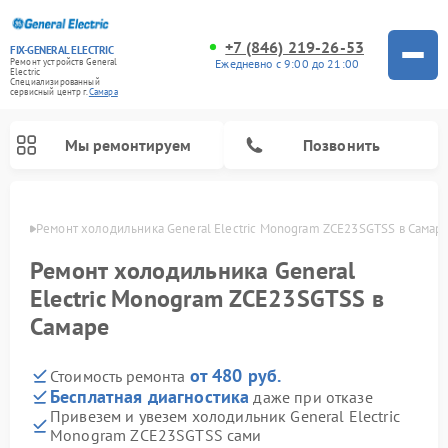
+7 (846) 219-26-53
FIX-GENERAL ELECTRIC
Ежедневно с 9:00 до 21:00
Ремонт устройств General
Electric
Специализированный
cервисный центр г.
Самара
Мы ремонтируем
Позвонить
амаре
Ремонт холодильника General Electric Monogram ZCE23SGTSS в Самар
Ремонт холодильника General
Electric Monogram ZCE23SGTSS в
Самаре
от 480 руб.
Стоимость ремонта
Бесплатная диагностика
даже при отказе
Привезем и увезем холодильник General Electric
Ремонт варочных панелей General Electric
Ремонт стиральных машин General Electric
Ремонт винных шкафов General Electric
Ремонт духовых шкафов General Electric
Ремонт кухонных плит General Electric
Ремонт посудомоечных машин General Electric
Ремонт микроволновых печей General Electric
Ремонт сушильных машин General Electric
Ремонт вытяжек General Electric
Monogram ZCE23SGTSS сами