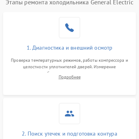
Этапы ремонта холодильника General Electric
Поломка системы No Frost
2600 ₽
Подробнее →
Образование конденсата
1800 ₽
Подробнее →
на стенках
Сбой в работе инвертора
2100 ₽
Подробнее →
1. Диагностика и внешний осмотр
Запах горелого при
2000 ₽
Подробнее →
Проверка температурных режимов, работы компрессора и
работе
целостности уплотнителей дверей. Измерение
сопротивления обмоток мотора, проверка термостата и
Не включается
Подробнее
1000 ₽
Подробнее →
считывание кодов ошибок с электронного дисплея.
холодильник
Проблемы с системой
автоматической
1800 ₽
Подробнее →
разморозки
2. Поиск утечек и подготовка контура