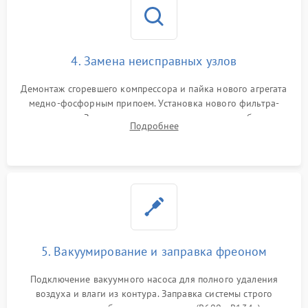
4. Замена неисправных узлов
Демонтаж сгоревшего компрессора и пайка нового агрегата
медно-фосфорным припоем. Установка нового фильтра-
осушителя. Замена изношенных вентиляторов обдува,
Подробнее
сломанных заслонок или поврежденных дверных петель.
5. Вакуумирование и заправка фреоном
Подключение вакуумного насоса для полного удаления
воздуха и влаги из контура. Заправка системы строго