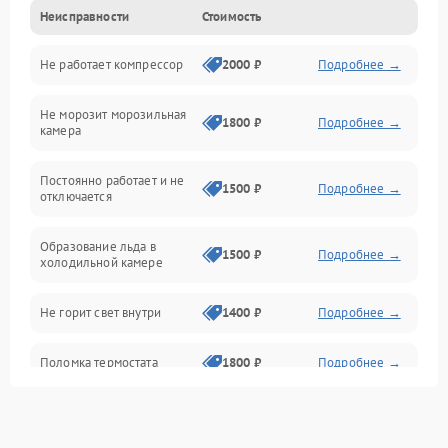
Неисправности
Стоимость
Механика
Не работает компрессор
2000 ₽
Подробнее →
Электропитание
Не морозит морозильная
Дренаж
1800 ₽
Подробнее →
камера
Оттайка
Постоянно работает и не
1500 ₽
Подробнее →
отключается
Программное обеспечение
Образование льда в
1500 ₽
Подробнее →
холодильной камере
Не горит свет внутри
1400 ₽
Подробнее →
Поломка термостата
1800 ₽
Подробнее →
Не работает вентилятор
1800 ₽
Подробнее →