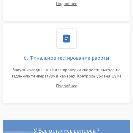
дозированным объемом хладагента (R600a, R134a) по
Подробнее
электронным весам. Контроль рабочего давления в системе.
6. Финальное тестирование работы
Запуск холодильника для проверки скорости выхода на
заданную температуру в камерах. Контроль уровня шума
компрессора, отсутствия обмерзания стенок и корректного
Подробнее
срабатывания системы автоматической оттайки.
У Вас остались вопросы?