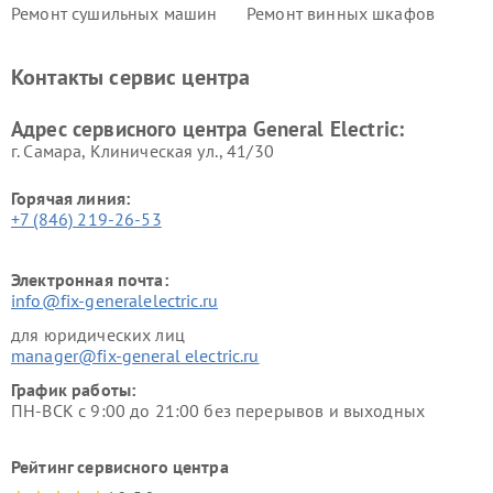
Ремонт сушильных машин
Ремонт винных шкафов
General Electric
General Electric
Ремонт вытяжек General
Ремонт духовых шкафов
Контакты сервис центра
Electric
General Electric
Адрес сервисного центра General Electric:
г. Самара, Клиническая ул., 41/30
Горячая линия:
+7 (846) 219-26-53
Электронная почта:
info@fix-generalelectric.ru
для юридических лиц
manager@fix-general electric.ru
График работы:
ПН-ВСК с 9:00 до 21:00 без перерывов и выходных
Рейтинг сервисного центра