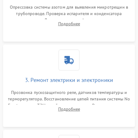
Опрессовка системы азотом для выявления микротрещин в
трубопроводе. Проверка испарителя и конденсатора
течеискателем. Демонтаж старого фильтра-осушителя и
Подробнее
продувка капиллярной трубки для устранения засоров.
3. Ремонт электрики и электроники
Прозвонка пускозащитного реле, датчиков температуры и
терморегулятора. Восстановление цепей питания системы No
Frost, включая ТЭН оттайки и вентилятор. Ремонт или замена
Подробнее
платы управления при сбоях алгоритмов.