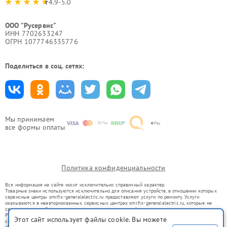
4.9-5.0
ООО "Русервис"
ИНН 7702633247
ОГРН 1077746335776
Поделиться в соц. сетях:
Мы принимаем
все формы оплаты
Политика конфиденциальности
Вся информация на сайте носит исключительно справочный характер.
Товарные знаки используются исключительно для описания устройств, в отношении которых
сервисные центры smr.fix-generalelectric.ru предоставляют услуги по ремонту. Услуги
оказываются в неавторизованных сервисных центрах smr.fix-generalelectric.ru, которые не
связаны с правообладателями товарных знаков или их официальными представителями.
Ремонт осуществляется для устройств, уже введенных в гражданский оборот в соответствии
Этот сайт использует файлы cookie. Вы можете
со статьей 1487 ГК РФ.