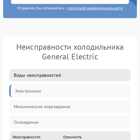
Отправляя, Вы соглашаетесь с
политикой конфиденциальности
Неисправности холодильника
General Electric
Виды неисправностей
Электроника
Механические повреждения
Охлаждение
Неисправности
Стоимость
Механика