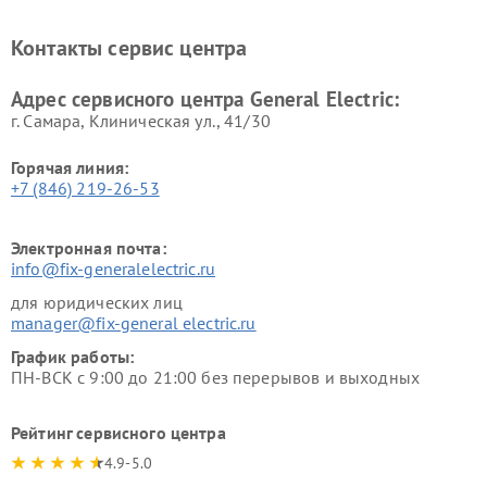
General Electric
General Electric
Ремонт вытяжек General
Ремонт духовых шкафов
Контакты сервис центра
Electric
General Electric
Адрес сервисного центра General Electric:
г. Самара, Клиническая ул., 41/30
Горячая линия:
+7 (846) 219-26-53
Электронная почта:
info@fix-generalelectric.ru
для юридических лиц
manager@fix-general electric.ru
График работы:
ПН-ВСК с 9:00 до 21:00 без перерывов и выходных
Рейтинг сервисного центра
4.9-5.0