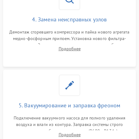
4. Замена неисправных узлов
Демонтаж сгоревшего компрессора и пайка нового агрегата
медно-фосфорным припоем. Установка нового фильтра-
осушителя. Замена изношенных вентиляторов обдува,
Подробнее
сломанных заслонок или поврежденных дверных петель.
5. Вакуумирование и заправка фреоном
Подключение вакуумного насоса для полного удаления
воздуха и влаги из контура. Заправка системы строго
дозированным объемом хладагента (R600a, R134a) по
Подробнее
электронным весам. Контроль рабочего давления в системе.