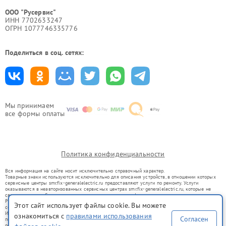
ООО "Русервис"
ИНН 7702633247
ОГРН 1077746335776
Поделиться в соц. сетях:
Мы принимаем
все формы оплаты
Политика конфиденциальности
Вся информация на сайте носит исключительно справочный характер.
Товарные знаки используются исключительно для описания устройств, в отношении которых
сервисные центры smr.fix-generalelectric.ru предоставляют услуги по ремонту. Услуги
оказываются в неавторизованных сервисных центрах smr.fix-generalelectric.ru, которые не
связаны с правообладателями товарных знаков или их официальными представителями.
Ремонт осуществляется для устройств, уже введенных в гражданский оборот в соответствии
Этот сайт использует файлы cookie. Вы можете
со статьей 1487 ГК РФ.
Использование товарных знаков не преследует цели индивидуализации услуг или введения
ознакомиться с
правилами использования
Согласен
потребителей в заблуждение, а служит для информирования о предоставляемых услугах по
ремонту техники указанных брендов.