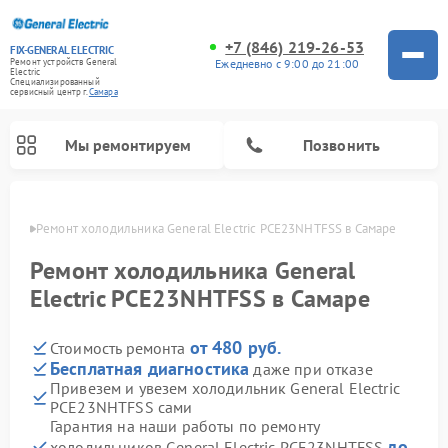
+7 (846) 219-26-53
FIX-GENERAL ELECTRIC
Ежедневно с 9:00 до 21:00
Ремонт устройств General
Electric
Специализированный
cервисный центр г.
Самара
Мы ремонтируем
Позвонить
амаре
Ремонт холодильника General Electric PCE23NHTFSS в Самаре
Ремонт холодильника General
Electric PCE23NHTFSS в Самаре
от 480 руб.
Стоимость ремонта
Бесплатная диагностика
даже при отказе
Привезем и увезем холодильник General Electric
PCE23NHTFSS сами
Ремонт варочных панелей General Electric
Ремонт стиральных машин General Electric
Ремонт винных шкафов General Electric
Ремонт духовых шкафов General Electric
Ремонт кухонных плит General Electric
Ремонт посудомоечных машин General Electric
Ремонт микроволновых печей General Electric
Ремонт сушильных машин General Electric
Ремонт вытяжек General Electric
Гарантия на наши работы по ремонту
до
холодильников General Electric PCE23NHTFSS