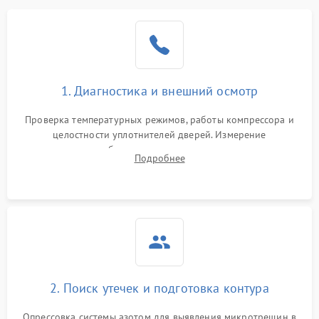
Образование конденсата
1800 ₽
Подробнее →
на стенках
Сбой в работе инвертора
2100 ₽
Подробнее →
1. Диагностика и внешний осмотр
Запах горелого при
2000 ₽
Подробнее →
Проверка температурных режимов, работы компрессора и
работе
целостности уплотнителей дверей. Измерение
сопротивления обмоток мотора, проверка термостата и
Не включается
Подробнее
1000 ₽
Подробнее →
считывание кодов ошибок с электронного дисплея.
холодильник
Проблемы с системой
автоматической
1800 ₽
Подробнее →
разморозки
2. Поиск утечек и подготовка контура
Опрессовка системы азотом для выявления микротрещин в