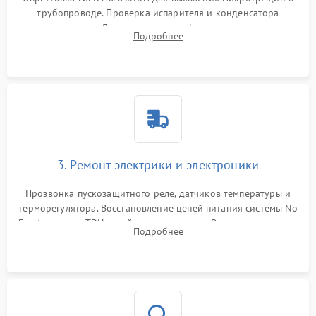
трубопроводе. Проверка испарителя и конденсатора
течеискателем. Демонтаж старого фильтра-осушителя и
Подробнее
продувка капиллярной трубки для устранения засоров.
3. Ремонт электрики и электроники
Прозвонка пускозащитного реле, датчиков температуры и
терморегулятора. Восстановление цепей питания системы No
Frost, включая ТЭН оттайки и вентилятор. Ремонт или замена
Подробнее
платы управления при сбоях алгоритмов.