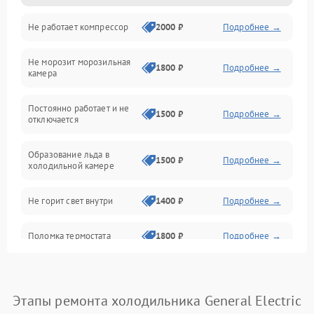
Не работает компрессор
2000 ₽
Подробнее →
Электропитание
Не морозит морозильная
Дренаж
1800 ₽
Подробнее →
камера
Оттайка
Постоянно работает и не
1500 ₽
Подробнее →
отключается
Программное обеспечение
Образование льда в
1500 ₽
Подробнее →
холодильной камере
Не горит свет внутри
1400 ₽
Подробнее →
Поломка термостата
1800 ₽
Подробнее →
Не работает вентилятор
1800 ₽
Подробнее →
Этапы ремонта холодильника General Electric
Поломка системы No Frost
2600 ₽
Подробнее →