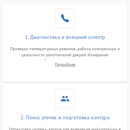
Образование конденсата
1800 ₽
Подробнее →
на стенках
Сбой в работе инвертора
2100 ₽
Подробнее →
1. Диагностика и внешний осмотр
Запах горелого при
2000 ₽
Подробнее →
Проверка температурных режимов, работы компрессора и
работе
целостности уплотнителей дверей. Измерение
сопротивления обмоток мотора, проверка термостата и
Не включается
Подробнее
1000 ₽
Подробнее →
считывание кодов ошибок с электронного дисплея.
холодильник
Проблемы с системой
автоматической
1800 ₽
Подробнее →
разморозки
2. Поиск утечек и подготовка контура
Опрессовка системы азотом для выявления микротрещин в