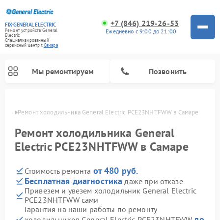
+7 (846) 219-26-53
FIX-GENERAL ELECTRIC
Ежедневно с 9:00 до 21:00
Ремонт устройств General
Electric
Специализированный
cервисный центр г.
Самара
Мы ремонтируем
Позвонить
амаре
Ремонт холодильника General Electric PCE23NHTFWW в Самаре
Ремонт холодильника General
Electric PCE23NHTFWW в Самаре
от 480 руб.
Стоимость ремонта
Бесплатная диагностика
даже при отказе
Привезем и увезем холодильник General Electric
PCE23NHTFWW сами
Ремонт варочных панелей General Electric
Ремонт стиральных машин General Electric
Ремонт винных шкафов General Electric
Ремонт духовых шкафов General Electric
Ремонт кухонных плит General Electric
Ремонт посудомоечных машин General Electric
Ремонт микроволновых печей General Electric
Ремонт сушильных машин General Electric
Ремонт вытяжек General Electric
Гарантия на наши работы по ремонту
до
холодильников General Electric PCE23NHTFWW