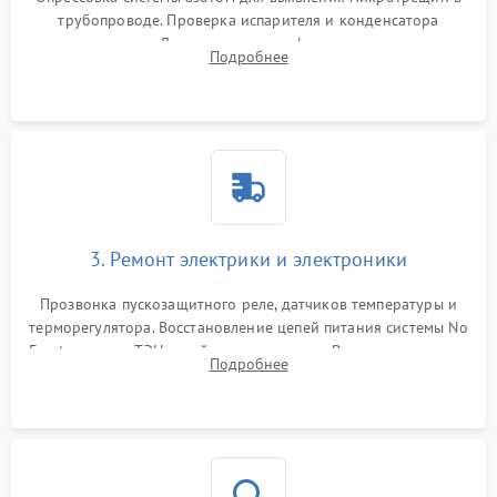
трубопроводе. Проверка испарителя и конденсатора
течеискателем. Демонтаж старого фильтра-осушителя и
Подробнее
продувка капиллярной трубки для устранения засоров.
3. Ремонт электрики и электроники
Прозвонка пускозащитного реле, датчиков температуры и
терморегулятора. Восстановление цепей питания системы No
Frost, включая ТЭН оттайки и вентилятор. Ремонт или замена
Подробнее
платы управления при сбоях алгоритмов.