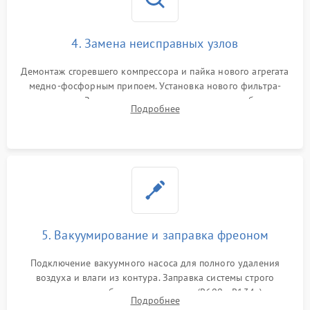
4. Замена неисправных узлов
Демонтаж сгоревшего компрессора и пайка нового агрегата
медно-фосфорным припоем. Установка нового фильтра-
осушителя. Замена изношенных вентиляторов обдува,
Подробнее
сломанных заслонок или поврежденных дверных петель.
5. Вакуумирование и заправка фреоном
Подключение вакуумного насоса для полного удаления
воздуха и влаги из контура. Заправка системы строго
дозированным объемом хладагента (R600a, R134a) по
Подробнее
электронным весам. Контроль рабочего давления в системе.