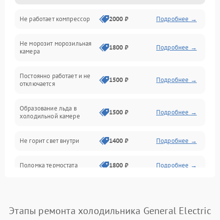
Не работает компрессор
2000 ₽
Подробнее →
Электропитание
Не морозит морозильная
Дренаж
1800 ₽
Подробнее →
камера
Оттайка
Постоянно работает и не
1500 ₽
Подробнее →
отключается
Программное обеспечение
Образование льда в
1500 ₽
Подробнее →
холодильной камере
Не горит свет внутри
1400 ₽
Подробнее →
Поломка термостата
1800 ₽
Подробнее →
Не работает вентилятор
1800 ₽
Подробнее →
Этапы ремонта холодильника General Electric
Поломка системы No Frost
2600 ₽
Подробнее →