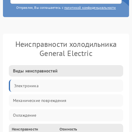
Отправляя, Вы соглашаетесь с
политикой конфиденциальности
Неисправности холодильника
General Electric
Виды неисправностей
Электроника
Механические повреждения
Охлаждение
Неисправности
Стоимость
Механика