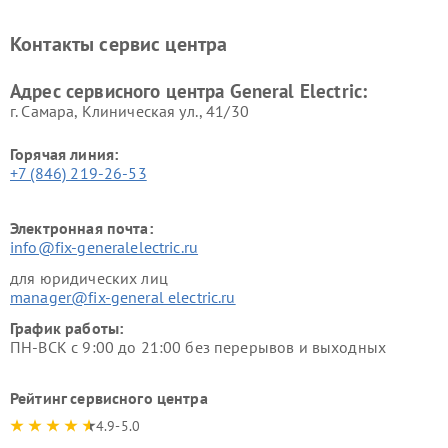
General Electric
General Electric
Ремонт вытяжек General
Ремонт духовых шкафов
Контакты сервис центра
Electric
General Electric
Адрес сервисного центра General Electric:
г. Самара, Клиническая ул., 41/30
Горячая линия:
+7 (846) 219-26-53
Электронная почта:
info@fix-generalelectric.ru
для юридических лиц
manager@fix-general electric.ru
График работы:
ПН-ВСК с 9:00 до 21:00 без перерывов и выходных
Рейтинг сервисного центра
4.9-5.0