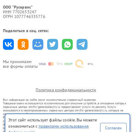
ООО "Русервис"
ИНН 7702633247
ОГРН 1077746335776
Поделиться в соц. сетях:
Мы принимаем
все формы оплаты
Политика конфиденциальности
Вся информация на сайте носит исключительно справочный характер.
Товарные знаки используются исключительно для описания устройств, в отношении которых
сервисные центры smr.fix-generalelectric.ru предоставляют услуги по ремонту. Услуги
оказываются в неавторизованных сервисных центрах smr.fix-generalelectric.ru, которые не
связаны с правообладателями товарных знаков или их официальными представителями.
Ремонт осуществляется для устройств, уже введенных в гражданский оборот в соответствии
Этот сайт использует файлы cookie. Вы можете
со статьей 1487 ГК РФ.
Использование товарных знаков не преследует цели индивидуализации услуг или введения
ознакомиться с
правилами использования
Согласен
потребителей в заблуждение, а служит для информирования о предоставляемых услугах по
ремонту техники указанных брендов.