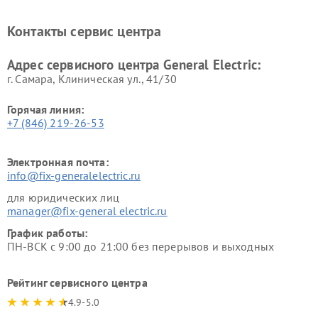
General Electric
General Electric
Ремонт вытяжек General
Ремонт духовых шкафов
Контакты сервис центра
Electric
General Electric
Адрес сервисного центра General Electric:
г. Самара, Клиническая ул., 41/30
Горячая линия:
+7 (846) 219-26-53
Электронная почта:
info@fix-generalelectric.ru
для юридических лиц
manager@fix-general electric.ru
График работы:
ПН-ВСК с 9:00 до 21:00 без перерывов и выходных
Рейтинг сервисного центра
4.9-5.0