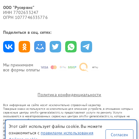
ООО "Русервис"
ИНН 7702633247
ОГРН 1077746335776
Поделиться в соц. сетях:
Мы принимаем
все формы оплаты
Политика конфиденциальности
Вся информация на сайте носит исключительно справочный характер.
Товарные знаки используются исключительно для описания устройств, в отношении которых
сервисные центры smr.fix-generalelectric.ru предоставляют услуги по ремонту. Услуги
оказываются в неавторизованных сервисных центрах smr.fix-generalelectric.ru, которые не
связаны с правообладателями товарных знаков или их официальными представителями.
Ремонт осуществляется для устройств, уже введенных в гражданский оборот в соответствии
Этот сайт использует файлы cookie. Вы можете
со статьей 1487 ГК РФ.
Использование товарных знаков не преследует цели индивидуализации услуг или введения
ознакомиться с
правилами использования
Согласен
потребителей в заблуждение, а служит для информирования о предоставляемых услугах по
ремонту техники указанных брендов.