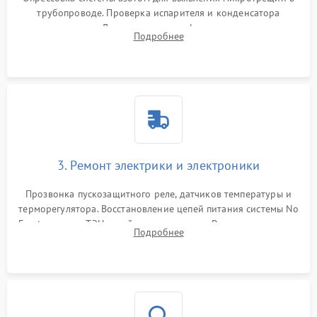
трубопроводе. Проверка испарителя и конденсатора
течеискателем. Демонтаж старого фильтра-осушителя и
Подробнее
продувка капиллярной трубки для устранения засоров.
3. Ремонт электрики и электроники
Прозвонка пускозащитного реле, датчиков температуры и
терморегулятора. Восстановление цепей питания системы No
Frost, включая ТЭН оттайки и вентилятор. Ремонт или замена
Подробнее
платы управления при сбоях алгоритмов.