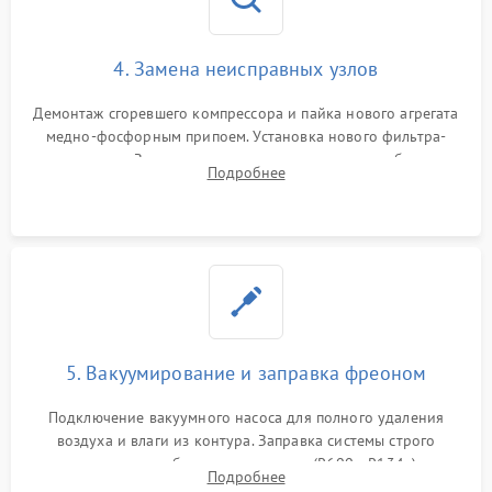
4. Замена неисправных узлов
Демонтаж сгоревшего компрессора и пайка нового агрегата
медно-фосфорным припоем. Установка нового фильтра-
осушителя. Замена изношенных вентиляторов обдува,
Подробнее
сломанных заслонок или поврежденных дверных петель.
5. Вакуумирование и заправка фреоном
Подключение вакуумного насоса для полного удаления
воздуха и влаги из контура. Заправка системы строго
дозированным объемом хладагента (R600a, R134a) по
Подробнее
электронным весам. Контроль рабочего давления в системе.