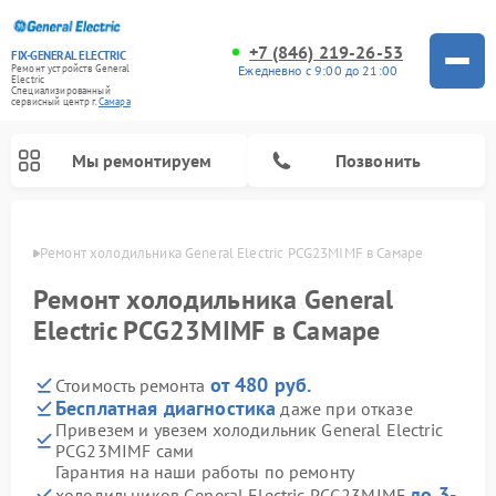
+7 (846) 219-26-53
FIX-GENERAL ELECTRIC
Ежедневно с 9:00 до 21:00
Ремонт устройств General
Electric
Специализированный
cервисный центр г.
Самара
Мы ремонтируем
Позвонить
амаре
Ремонт холодильника General Electric PCG23MIMF в Самаре
Ремонт холодильника General
Electric PCG23MIMF в Самаре
от 480 руб.
Стоимость ремонта
Бесплатная диагностика
даже при отказе
Привезем и увезем холодильник General Electric
PCG23MIMF сами
Ремонт варочных панелей General Electric
Ремонт стиральных машин General Electric
Ремонт винных шкафов General Electric
Ремонт духовых шкафов General Electric
Ремонт кухонных плит General Electric
Ремонт посудомоечных машин General Electric
Ремонт микроволновых печей General Electric
Ремонт сушильных машин General Electric
Ремонт вытяжек General Electric
Гарантия на наши работы по ремонту
до 3-
холодильников General Electric PCG23MIMF