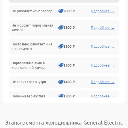
Не работает компрессор
2000 ₽
Подробнее →
Электропитание
Не морозит морозильная
Дренаж
1800 ₽
Подробнее →
камера
Оттайка
Постоянно работает и не
1500 ₽
Подробнее →
отключается
Программное обеспечение
Образование льда в
1500 ₽
Подробнее →
холодильной камере
Не горит свет внутри
1400 ₽
Подробнее →
Поломка термостата
1800 ₽
Подробнее →
Не работает вентилятор
1800 ₽
Подробнее →
Этапы ремонта холодильника General Electric
Поломка системы No Frost
2600 ₽
Подробнее →