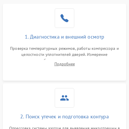
Образование конденсата
1800 ₽
Подробнее →
на стенках
Сбой в работе инвертора
2100 ₽
Подробнее →
1. Диагностика и внешний осмотр
Запах горелого при
2000 ₽
Подробнее →
Проверка температурных режимов, работы компрессора и
работе
целостности уплотнителей дверей. Измерение
сопротивления обмоток мотора, проверка термостата и
Не включается
Подробнее
1000 ₽
Подробнее →
считывание кодов ошибок с электронного дисплея.
холодильник
Проблемы с системой
автоматической
1800 ₽
Подробнее →
разморозки
2. Поиск утечек и подготовка контура
Опрессовка системы азотом для выявления микротрещин в