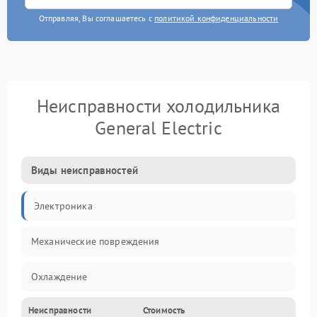
Отправляя, Вы соглашаетесь с
политикой конфиденциальности
Неисправности холодильника
General Electric
Виды неисправностей
Электроника
Механические повреждения
Охлаждение
Неисправности
Стоимость
Механика