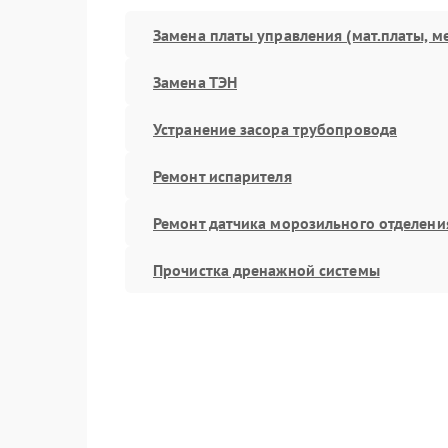
Замена платы управления (мат.платы, м
Замена ТЭН
Устранение засора трубопровода
Ремонт испарителя
Ремонт датчика морозильного отделени
Прочистка дренажной системы