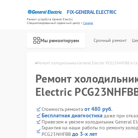
FIX-GENERAL ELECTRIC
Ремонт устройств General Electric
Специализированный cервисный центр г.
Самара
Мы ремонтируем
Срочный ремонт
Це
l Electric в Самаре
Ремонт холодильника General Electric PCG23NHFBB в С
Ремонт холодильник
Electric PCG23NHFB
от 480 руб.
Стоимость ремонта
Бесплатная диагностика
даже при отказ
Привезем и увезем холодильник General E
Гарантия на наши работы по ремонту холоди
до 3-х лет
PCG23NHFBB
Ремонт варочных панелей General Electric
Ремонт посудомоечных машин General Electric
Ремонт стиральных машин General Electric
Ремонт микроволновых печей General Electric
Ремонт кухонных плит General Electric
Ремонт сушильных машин General Electric
Ремонт винных шкафов General Electric
Ремонт вытяжек General Electric
Ремонт духовых шкафов General Electric