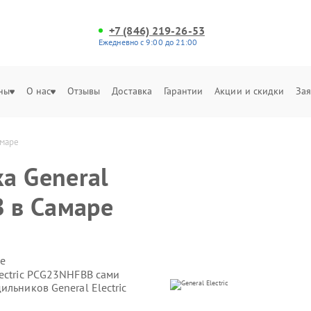
+7 (846) 219-26-53
Ежедневно с 9:00 до 21:00
ны
О нас
Отзывы
Доставка
Гарантии
Акции и скидки
Зая
амаре
а General
B в Самаре
е
lectric PCG23NHFBB сами
льников General Electric