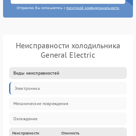
Отправляя, Вы соглашаетесь с
политикой конфиденциальности
Неисправности холодильника
General Electric
Виды неисправностей
Электроника
Механические повреждения
Охлаждение
Неисправности
Стоимость
Механика