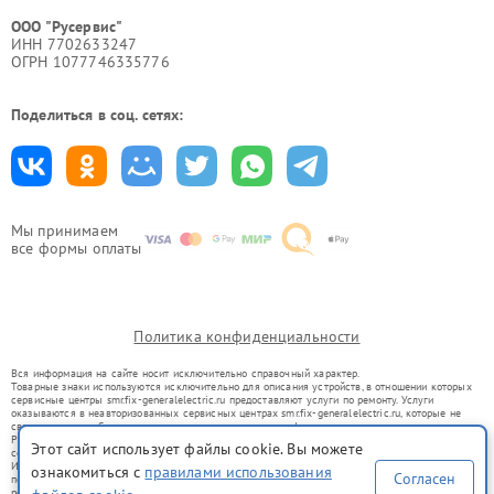
ООО "Русервис"
ИНН 7702633247
ОГРН 1077746335776
Поделиться в соц. сетях:
Мы принимаем
все формы оплаты
Политика конфиденциальности
Вся информация на сайте носит исключительно справочный характер.
Товарные знаки используются исключительно для описания устройств, в отношении которых
сервисные центры smr.fix-generalelectric.ru предоставляют услуги по ремонту. Услуги
оказываются в неавторизованных сервисных центрах smr.fix-generalelectric.ru, которые не
связаны с правообладателями товарных знаков или их официальными представителями.
Ремонт осуществляется для устройств, уже введенных в гражданский оборот в соответствии
Этот сайт использует файлы cookie. Вы можете
со статьей 1487 ГК РФ.
Использование товарных знаков не преследует цели индивидуализации услуг или введения
ознакомиться с
правилами использования
Согласен
потребителей в заблуждение, а служит для информирования о предоставляемых услугах по
ремонту техники указанных брендов.