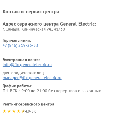
General Electric
General Electric
Ремонт вытяжек General
Ремонт духовых шкафов
Контакты сервис центра
Electric
General Electric
Адрес сервисного центра General Electric:
г. Самара, Клиническая ул., 41/30
Горячая линия:
+7 (846) 219-26-53
Электронная почта:
info@fix-generalelectric.ru
для юридических лиц
manager@fix-general electric.ru
График работы:
ПН-ВСК с 9:00 до 21:00 без перерывов и выходных
Рейтинг сервисного центра
4.9-5.0