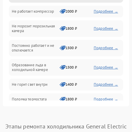
Не работает компрессор
2000 ₽
Подробнее →
Электропитание
Не морозит морозильная
Дренаж
1800 ₽
Подробнее →
камера
Оттайка
Постоянно работает и не
1500 ₽
Подробнее →
отключается
Программное обеспечение
Образование льда в
1500 ₽
Подробнее →
холодильной камере
Не горит свет внутри
1400 ₽
Подробнее →
Поломка термостата
1800 ₽
Подробнее →
Не работает вентилятор
1800 ₽
Подробнее →
Этапы ремонта холодильника General Electric
Поломка системы No Frost
2600 ₽
Подробнее →