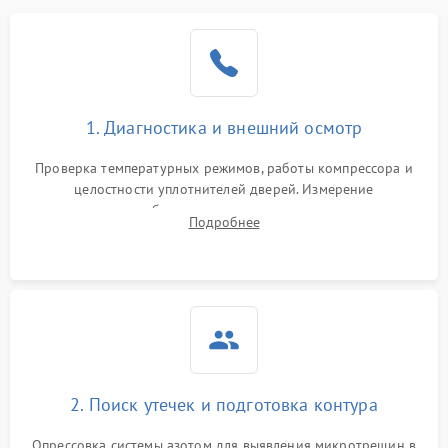
Образование конденсата
1800 ₽
Подробнее →
на стенках
Сбой в работе инвертора
2100 ₽
Подробнее →
1. Диагностика и внешний осмотр
Запах горелого при
2000 ₽
Подробнее →
Проверка температурных режимов, работы компрессора и
работе
целостности уплотнителей дверей. Измерение
сопротивления обмоток мотора, проверка термостата и
Не включается
Подробнее
1000 ₽
Подробнее →
считывание кодов ошибок с электронного дисплея.
холодильник
Проблемы с системой
автоматической
1800 ₽
Подробнее →
разморозки
2. Поиск утечек и подготовка контура
Опрессовка системы азотом для выявления микротрещин в