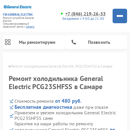
+7 (846) 219-26-53
FIX-GENERAL ELECTRIC
Ежедневно с 9:00 до 21:00
Ремонт устройств General
Electric
Специализированный
cервисный центр г.
Самара
Мы ремонтируем
Позвонить
амаре
Ремонт холодильника General Electric PCG23SHFSS в Самаре
Ремонт холодильника General
Electric PCG23SHFSS в Самаре
от 480 руб.
Стоимость ремонта
Бесплатная диагностика
даже при отказе
Привезем и увезем холодильник General Electric
PCG23SHFSS сами
Ремонт варочных панелей General Electric
Ремонт стиральных машин General Electric
Ремонт винных шкафов General Electric
Ремонт духовых шкафов General Electric
Ремонт кухонных плит General Electric
Ремонт посудомоечных машин General Electric
Ремонт микроволновых печей General Electric
Ремонт сушильных машин General Electric
Ремонт вытяжек General Electric
Гарантия на наши работы по ремонту
до
холодильников General Electric PCG23SHFSS