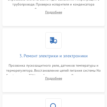
трубопроводе. Проверка испарителя и конденсатора
течеискателем. Демонтаж старого фильтра-осушителя и
Подробнее
продувка капиллярной трубки для устранения засоров.
3. Ремонт электрики и электроники
Прозвонка пускозащитного реле, датчиков температуры и
терморегулятора. Восстановление цепей питания системы No
Frost, включая ТЭН оттайки и вентилятор. Ремонт или замена
Подробнее
платы управления при сбоях алгоритмов.