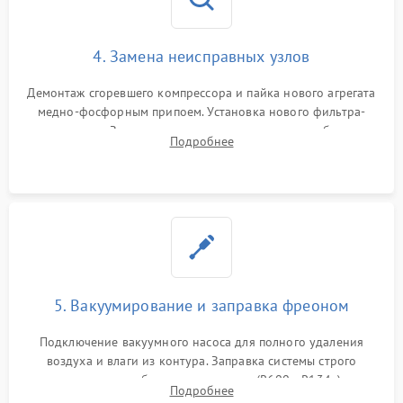
4. Замена неисправных узлов
Демонтаж сгоревшего компрессора и пайка нового агрегата
медно-фосфорным припоем. Установка нового фильтра-
осушителя. Замена изношенных вентиляторов обдува,
Подробнее
сломанных заслонок или поврежденных дверных петель.
5. Вакуумирование и заправка фреоном
Подключение вакуумного насоса для полного удаления
воздуха и влаги из контура. Заправка системы строго
дозированным объемом хладагента (R600a, R134a) по
Подробнее
электронным весам. Контроль рабочего давления в системе.