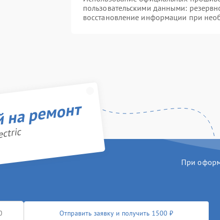
пользовательскими данными: резервн
восстановление информации при нео
й на ремонт
ctric
При оформл
Отправить заявку и получить 1500 ₽