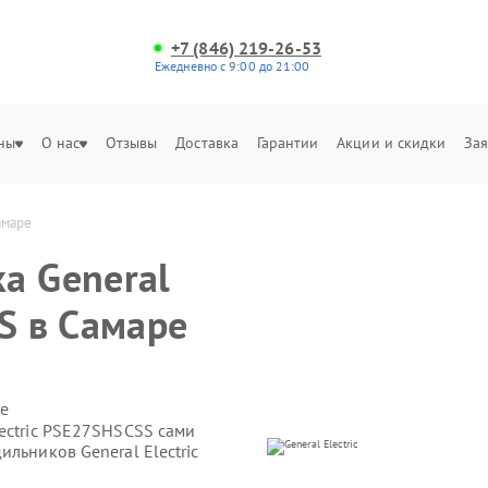
+7 (846) 219-26-53
Ежедневно с 9:00 до 21:00
ны
О нас
Отзывы
Доставка
Гарантии
Акции и скидки
Зая
амаре
а General
S в Самаре
е
ectric PSE27SHSCSS сами
льников General Electric