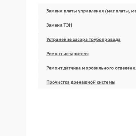
Замена платы управления (мат.платы, м
Замена ТЭН
Устранение засора трубопровода
Ремонт испарителя
Ремонт датчика морозильного отделени
Прочистка дренажной системы