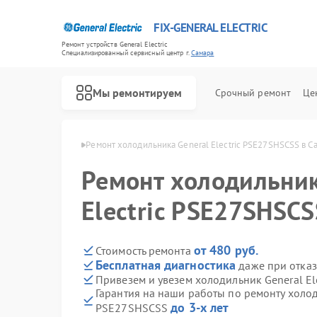
FIX-GENERAL ELECTRIC
Ремонт устройств General Electric
Специализированный cервисный центр г.
Самара
Мы ремонтируем
Срочный ремонт
Це
l Electric в Самаре
Ремонт холодильника General Electric PSE27SHSCSS в С
Ремонт холодильник
Electric PSE27SHSCS
от 480 руб.
Стоимость ремонта
Бесплатная диагностика
даже при отказ
Привезем и увезем холодильник General El
Гарантия на наши работы по ремонту холоди
до 3-х лет
PSE27SHSCSS
Ремонт варочных панелей General Electric
Ремонт посудомоечных машин General Electric
Ремонт стиральных машин General Electric
Ремонт микроволновых печей General Electric
Ремонт кухонных плит General Electric
Ремонт сушильных машин General Electric
Ремонт винных шкафов General Electric
Ремонт вытяжек General Electric
Ремонт духовых шкафов General Electric