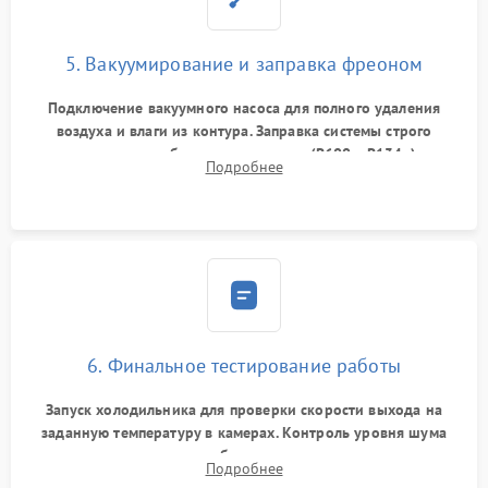
5. Вакуумирование и заправка фреоном
Подключение вакуумного насоса для полного удаления
воздуха и влаги из контура. Заправка системы строго
дозированным объемом хладагента (R600a, R134a) по
Подробнее
электронным весам. Контроль рабочего давления в системе.
6. Финальное тестирование работы
Запуск холодильника для проверки скорости выхода на
заданную температуру в камерах. Контроль уровня шума
компрессора, отсутствия обмерзания стенок и корректного
Подробнее
срабатывания системы автоматической оттайки.