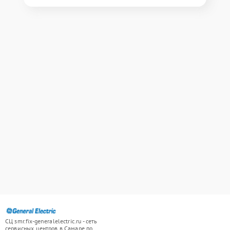
СЦ smr.fix-generalelectric.ru - сеть
сервисных центров в Самаре по