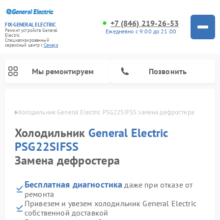
+7 (846) 219-26-53
FIX-GENERAL ELECTRIC
Ежедневно с 9:00 до 21:00
Ремонт устройств General
Electric
Специализированный
cервисный центр г.
Самара
Мы ремонтируем
Позвонить
амаре
Холодильник General Electric PSG22SIFSS замена дефростера
Холодильник
General Electric
PSG22SIFSS
Замена дефростера
Бесплатная диагностика
даже при отказе от
ремонта
Привезем и увезем холодильник General Electric
Ремонт варочных панелей General Electric
Ремонт стиральных машин General Electric
Ремонт винных шкафов General Electric
Ремонт духовых шкафов General Electric
Ремонт кухонных плит General Electric
Ремонт посудомоечных машин General Electric
Ремонт микроволновых печей General Electric
Ремонт сушильных машин General Electric
Ремонт вытяжек General Electric
собственной доставкой