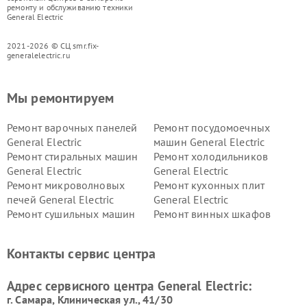
ремонту и обслуживанию техники
General Electric
2021-2026 © СЦ smr.fix-
generalelectric.ru
Мы ремонтируем
Ремонт варочных панелей
Ремонт посудомоечных
General Electric
машин General Electric
Ремонт стиральных машин
Ремонт холодильников
General Electric
General Electric
Ремонт микроволновых
Ремонт кухонных плит
печей General Electric
General Electric
Ремонт сушильных машин
Ремонт винных шкафов
General Electric
General Electric
Ремонт вытяжек General
Ремонт духовых шкафов
Контакты сервис центра
Electric
General Electric
Адрес сервисного центра General Electric:
г. Самара, Клиническая ул., 41/30