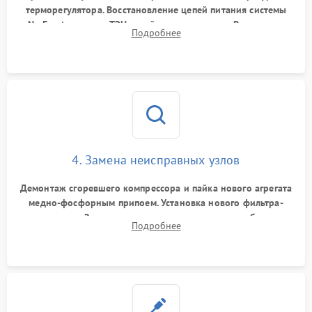
терморегулятора. Восстановление цепей питания системы
No Frost, включая ТЭН оттайки и вентилятор. Ремонт или
Подробнее
замена платы управления при сбоях алгоритмов.
4. Замена неисправных узлов
Демонтаж сгоревшего компрессора и пайка нового агрегата
медно-фосфорным припоем. Установка нового фильтра-
осушителя. Замена изношенных вентиляторов обдува,
Подробнее
сломанных заслонок или поврежденных дверных петель.