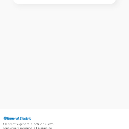
СЦ smr.fix-generalelectric.ru - сеть
сервисных центров в Самаре по