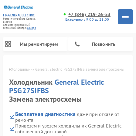
+7 (846) 219-26-53
FIX-GENERAL ELECTRIC
Ежедневно с 9:00 до 21:00
Ремонт устройств General
Electric
Специализированный
cервисный центр г.
Самара
Мы ремонтируем
Позвонить
амаре
Холодильник General Electric PSG27SIFBS замена электросхемы
Холодильник
General Electric
PSG27SIFBS
Замена электросхемы
Бесплатная диагностика
даже при отказе от
ремонта
Привезем и увезем холодильник General Electric
Ремонт варочных панелей General Electric
Ремонт стиральных машин General Electric
Ремонт винных шкафов General Electric
Ремонт духовых шкафов General Electric
Ремонт кухонных плит General Electric
Ремонт посудомоечных машин General Electric
Ремонт микроволновых печей General Electric
Ремонт сушильных машин General Electric
Ремонт вытяжек General Electric
собственной доставкой