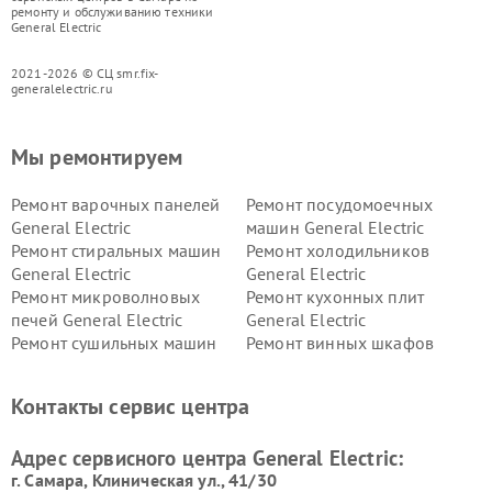
ремонту и обслуживанию техники
General Electric
2021-2026 © СЦ smr.fix-
generalelectric.ru
Мы ремонтируем
Ремонт варочных панелей
Ремонт посудомоечных
General Electric
машин General Electric
Ремонт стиральных машин
Ремонт холодильников
General Electric
General Electric
Ремонт микроволновых
Ремонт кухонных плит
печей General Electric
General Electric
Ремонт сушильных машин
Ремонт винных шкафов
General Electric
General Electric
Ремонт вытяжек General
Ремонт духовых шкафов
Контакты сервис центра
Electric
General Electric
Адрес сервисного центра General Electric:
г. Самара, Клиническая ул., 41/30