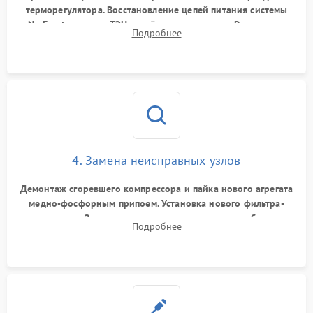
терморегулятора. Восстановление цепей питания системы
No Frost, включая ТЭН оттайки и вентилятор. Ремонт или
Подробнее
замена платы управления при сбоях алгоритмов.
4. Замена неисправных узлов
Демонтаж сгоревшего компрессора и пайка нового агрегата
медно-фосфорным припоем. Установка нового фильтра-
осушителя. Замена изношенных вентиляторов обдува,
Подробнее
сломанных заслонок или поврежденных дверных петель.