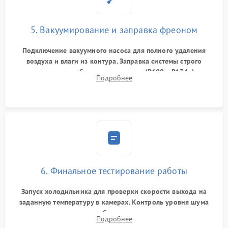
5. Вакуумирование и заправка фреоном
Подключение вакуумного насоса для полного удаления
воздуха и влаги из контура. Заправка системы строго
дозированным объемом хладагента (R600a, R134a) по
Подробнее
электронным весам. Контроль рабочего давления в системе.
6. Финальное тестирование работы
Запуск холодильника для проверки скорости выхода на
заданную температуру в камерах. Контроль уровня шума
компрессора, отсутствия обмерзания стенок и корректного
Подробнее
срабатывания системы автоматической оттайки.