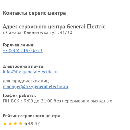
General Electric
General Electric
Ремонт вытяжек General
Ремонт духовых шкафов
Контакты сервис центра
Electric
General Electric
Адрес сервисного центра General Electric:
г. Самара, Клиническая ул., 41/30
Горячая линия:
+7 (846) 219-26-53
Электронная почта:
info@fix-generalelectric.ru
для юридических лиц
manager@fix-general electric.ru
График работы:
ПН-ВСК с 9:00 до 21:00 без перерывов и выходных
Рейтинг сервисного центра
4.9-5.0