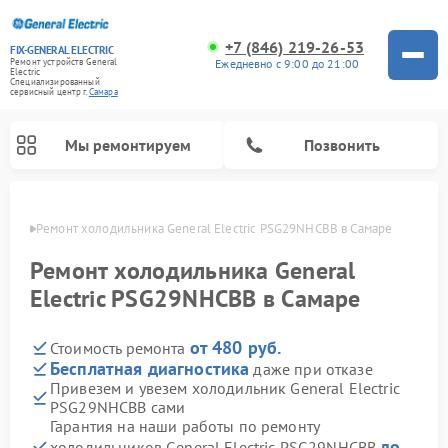
+7 (846) 219-26-53
FIX-GENERAL ELECTRIC
Ежедневно с 9:00 до 21:00
Ремонт устройств General
Electric
Специализированный
cервисный центр г.
Самара
Мы ремонтируем
Позвонить
амаре
Ремонт холодильника General Electric PSG29NHCBB в Самаре
Ремонт холодильника General
Electric PSG29NHCBB в Самаре
от 480 руб.
Стоимость ремонта
Бесплатная диагностика
даже при отказе
Привезем и увезем холодильник General Electric
PSG29NHCBB сами
Ремонт варочных панелей General Electric
Ремонт стиральных машин General Electric
Ремонт винных шкафов General Electric
Ремонт духовых шкафов General Electric
Ремонт кухонных плит General Electric
Ремонт посудомоечных машин General Electric
Ремонт микроволновых печей General Electric
Ремонт сушильных машин General Electric
Ремонт вытяжек General Electric
Гарантия на наши работы по ремонту
до
холодильников General Electric PSG29NHCBB