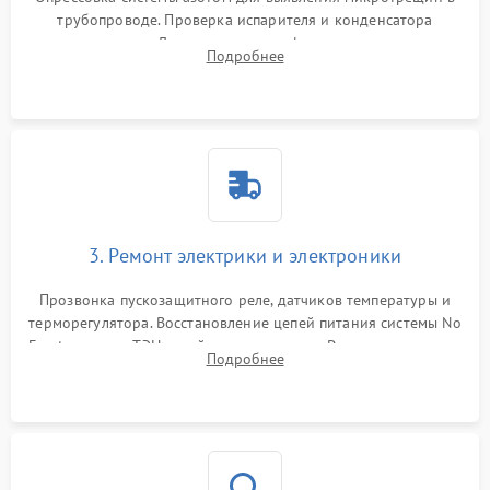
трубопроводе. Проверка испарителя и конденсатора
течеискателем. Демонтаж старого фильтра-осушителя и
Подробнее
продувка капиллярной трубки для устранения засоров.
3. Ремонт электрики и электроники
Прозвонка пускозащитного реле, датчиков температуры и
терморегулятора. Восстановление цепей питания системы No
Frost, включая ТЭН оттайки и вентилятор. Ремонт или замена
Подробнее
платы управления при сбоях алгоритмов.