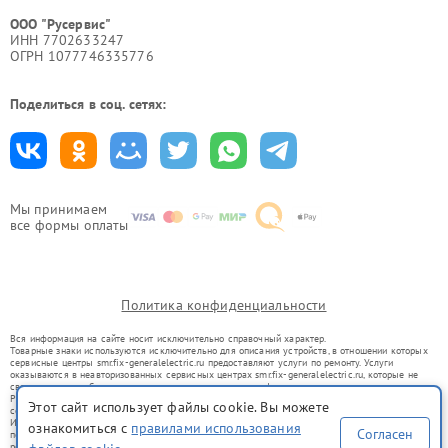
ООО "Русервис"
ИНН 7702633247
ОГРН 1077746335776
Поделиться в соц. сетях:
Мы принимаем
все формы оплаты
Политика конфиденциальности
Вся информация на сайте носит исключительно справочный характер.
Товарные знаки используются исключительно для описания устройств, в отношении которых
сервисные центры smr.fix-generalelectric.ru предоставляют услуги по ремонту. Услуги
оказываются в неавторизованных сервисных центрах smr.fix-generalelectric.ru, которые не
связаны с правообладателями товарных знаков или их официальными представителями.
Ремонт осуществляется для устройств, уже введенных в гражданский оборот в соответствии
Этот сайт использует файлы cookie. Вы можете
со статьей 1487 ГК РФ.
Использование товарных знаков не преследует цели индивидуализации услуг или введения
ознакомиться с
правилами использования
Согласен
потребителей в заблуждение, а служит для информирования о предоставляемых услугах по
ремонту техники указанных брендов.