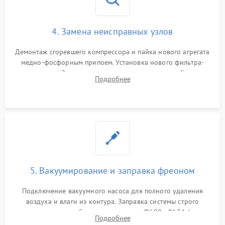
4. Замена неисправных узлов
Демонтаж сгоревшего компрессора и пайка нового агрегата
медно-фосфорным припоем. Установка нового фильтра-
осушителя. Замена изношенных вентиляторов обдува,
Подробнее
сломанных заслонок или поврежденных дверных петель.
5. Вакуумирование и заправка фреоном
Подключение вакуумного насоса для полного удаления
воздуха и влаги из контура. Заправка системы строго
дозированным объемом хладагента (R600a, R134a) по
Подробнее
электронным весам. Контроль рабочего давления в системе.