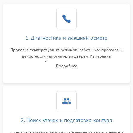
Образование конденсата
1800 ₽
Подробнее →
на стенках
Сбой в работе инвертора
2100 ₽
Подробнее →
1. Диагностика и внешний осмотр
Запах горелого при
2000 ₽
Подробнее →
Проверка температурных режимов, работы компрессора и
работе
целостности уплотнителей дверей. Измерение
сопротивления обмоток мотора, проверка термостата и
Не включается
Подробнее
1000 ₽
Подробнее →
считывание кодов ошибок с электронного дисплея.
холодильник
Проблемы с системой
автоматической
1800 ₽
Подробнее →
разморозки
2. Поиск утечек и подготовка контура
Опрессовка системы азотом для выявления микротрещин в