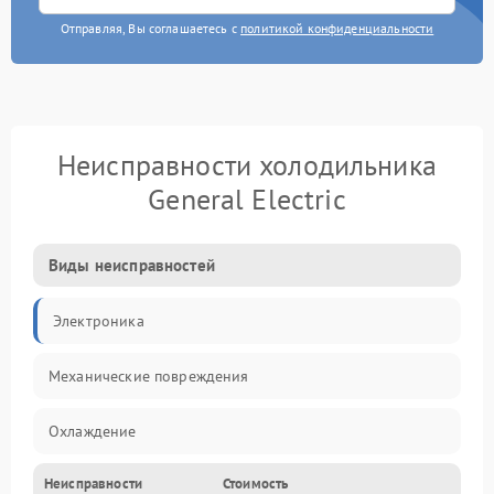
Отправляя, Вы соглашаетесь с
политикой конфиденциальности
Неисправности холодильника
General Electric
Виды неисправностей
Электроника
Механические повреждения
Охлаждение
Неисправности
Стоимость
Механика