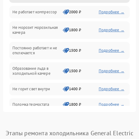
Не работает компрессор
2000 ₽
Подробнее →
Электропитание
Не морозит морозильная
Дренаж
1800 ₽
Подробнее →
камера
Оттайка
Постоянно работает и не
1500 ₽
Подробнее →
отключается
Программное обеспечение
Образование льда в
1500 ₽
Подробнее →
холодильной камере
Не горит свет внутри
1400 ₽
Подробнее →
Поломка термостата
1800 ₽
Подробнее →
Не работает вентилятор
1800 ₽
Подробнее →
Этапы ремонта холодильника General Electric
Поломка системы No Frost
2600 ₽
Подробнее →