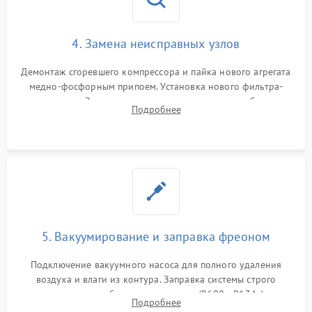
4. Замена неисправных узлов
Демонтаж сгоревшего компрессора и пайка нового агрегата
медно-фосфорным припоем. Установка нового фильтра-
осушителя. Замена изношенных вентиляторов обдува,
Подробнее
сломанных заслонок или поврежденных дверных петель.
5. Вакуумирование и заправка фреоном
Подключение вакуумного насоса для полного удаления
воздуха и влаги из контура. Заправка системы строго
дозированным объемом хладагента (R600a, R134a) по
Подробнее
электронным весам. Контроль рабочего давления в системе.