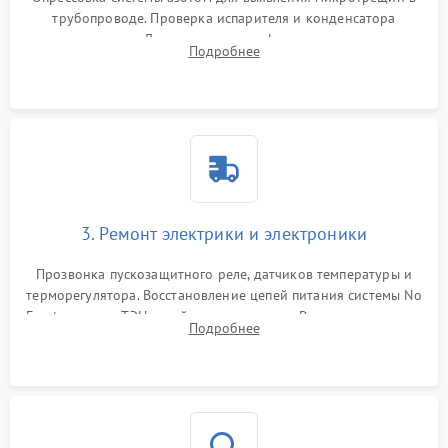
трубопроводе. Проверка испарителя и конденсатора
течеискателем. Демонтаж старого фильтра-осушителя и
Подробнее
продувка капиллярной трубки для устранения засоров.
3. Ремонт электрики и электроники
Прозвонка пускозащитного реле, датчиков температуры и
терморегулятора. Восстановление цепей питания системы No
Frost, включая ТЭН оттайки и вентилятор. Ремонт или замена
Подробнее
платы управления при сбоях алгоритмов.