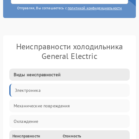
Отправляя, Вы соглашаетесь с
политикой конфиденциальности
Неисправности холодильника
General Electric
Виды неисправностей
Электроника
Механические повреждения
Охлаждение
Неисправности
Стоимость
Механика