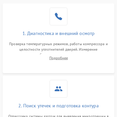
Образование конденсата
1800 ₽
Подробнее →
на стенках
Сбой в работе инвертора
2100 ₽
Подробнее →
1. Диагностика и внешний осмотр
Запах горелого при
2000 ₽
Подробнее →
Проверка температурных режимов, работы компрессора и
работе
целостности уплотнителей дверей. Измерение
сопротивления обмоток мотора, проверка термостата и
Не включается
Подробнее
1000 ₽
Подробнее →
считывание кодов ошибок с электронного дисплея.
холодильник
Проблемы с системой
автоматической
1800 ₽
Подробнее →
разморозки
2. Поиск утечек и подготовка контура
Опрессовка системы азотом для выявления микротрещин в