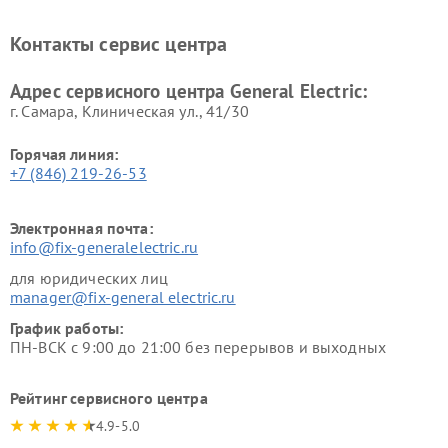
General Electric
General Electric
Ремонт вытяжек General
Ремонт духовых шкафов
Контакты сервис центра
Electric
General Electric
Адрес сервисного центра General Electric:
г. Самара, Клиническая ул., 41/30
Горячая линия:
+7 (846) 219-26-53
Электронная почта:
info@fix-generalelectric.ru
для юридических лиц
manager@fix-general electric.ru
График работы:
ПН-ВСК с 9:00 до 21:00 без перерывов и выходных
Рейтинг сервисного центра
4.9-5.0