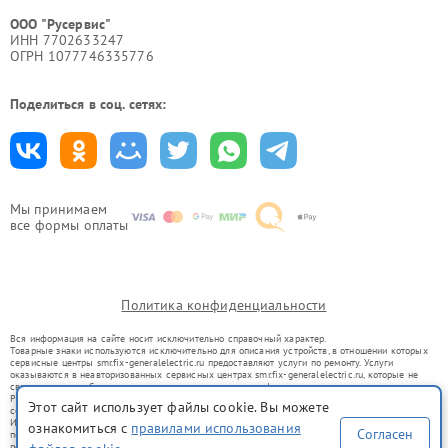
ООО "Русервис"
ИНН 7702633247
ОГРН 1077746335776
Поделиться в соц. сетях:
Мы принимаем
все формы оплаты
Политика конфиденциальности
Вся информация на сайте носит исключительно справочный характер.
Товарные знаки используются исключительно для описания устройств, в отношении которых
сервисные центры smr.fix-generalelectric.ru предоставляют услуги по ремонту. Услуги
оказываются в неавторизованных сервисных центрах smr.fix-generalelectric.ru, которые не
связаны с правообладателями товарных знаков или их официальными представителями.
Ремонт осуществляется для устройств, уже введенных в гражданский оборот в соответствии
Этот сайт использует файлы cookie. Вы можете
со статьей 1487 ГК РФ.
Использование товарных знаков не преследует цели индивидуализации услуг или введения
ознакомиться с
правилами использования
Согласен
потребителей в заблуждение, а служит для информирования о предоставляемых услугах по
ремонту техники указанных брендов.