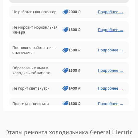
Не работает компрессор
2000 ₽
Подробнее →
Электропитание
Не морозит морозильная
Дренаж
1800 ₽
Подробнее →
камера
Оттайка
Постоянно работает и не
1500 ₽
Подробнее →
отключается
Программное обеспечение
Образование льда в
1500 ₽
Подробнее →
холодильной камере
Не горит свет внутри
1400 ₽
Подробнее →
Поломка термостата
1800 ₽
Подробнее →
Не работает вентилятор
1800 ₽
Подробнее →
Этапы ремонта холодильника General Electric
Поломка системы No Frost
2600 ₽
Подробнее →