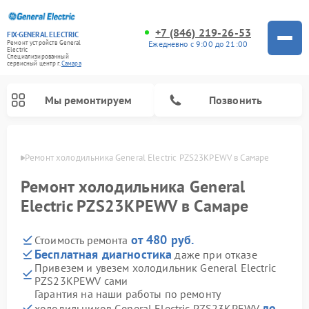
+7 (846) 219-26-53
FIX-GENERAL ELECTRIC
Ежедневно с 9:00 до 21:00
Ремонт устройств General
Electric
Специализированный
cервисный центр г.
Самара
Мы ремонтируем
Позвонить
амаре
Ремонт холодильника General Electric PZS23KPEWV в Самаре
Ремонт холодильника General
Electric PZS23KPEWV в Самаре
от 480 руб.
Стоимость ремонта
Бесплатная диагностика
даже при отказе
Привезем и увезем холодильник General Electric
PZS23KPEWV сами
Ремонт варочных панелей General Electric
Ремонт стиральных машин General Electric
Ремонт винных шкафов General Electric
Ремонт духовых шкафов General Electric
Ремонт кухонных плит General Electric
Ремонт посудомоечных машин General Electric
Ремонт микроволновых печей General Electric
Ремонт сушильных машин General Electric
Ремонт вытяжек General Electric
Гарантия на наши работы по ремонту
до
холодильников General Electric PZS23KPEWV