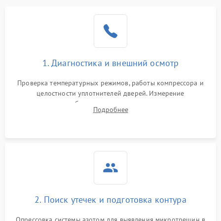
Образование конденсата
1800 ₽
Подробнее →
на стенках
Сбой в работе инвертора
2100 ₽
Подробнее →
1. Диагностика и внешний осмотр
Запах горелого при
2000 ₽
Подробнее →
Проверка температурных режимов, работы компрессора и
работе
целостности уплотнителей дверей. Измерение
сопротивления обмоток мотора, проверка термостата и
Не включается
Подробнее
1000 ₽
Подробнее →
считывание кодов ошибок с электронного дисплея.
холодильник
Проблемы с системой
автоматической
1800 ₽
Подробнее →
разморозки
2. Поиск утечек и подготовка контура
Опрессовка системы азотом для выявления микротрещин в