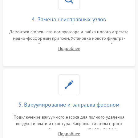
4. Замена неисправных узлов
Демонтаж сгоревшего компрессора и пайка нового агрегата
медно-фосфорным припоем. Установка нового фильтра-
осушителя. Замена изношенных вентиляторов обдува,
Подробнее
сломанных заслонок или поврежденных дверных петель.
5. Вакуумирование и заправка фреоном
Подключение вакуумного насоса для полного удаления
воздуха и влаги из контура. Заправка системы строго
дозированным объемом хладагента (R600a, R134a) по
Подробнее
электронным весам. Контроль рабочего давления в системе.