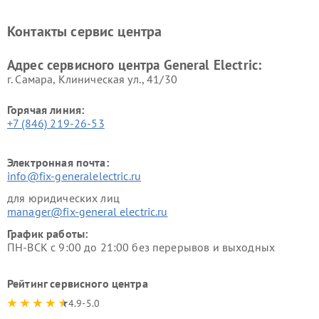
General Electric
General Electric
Ремонт вытяжек General
Ремонт духовых шкафов
Контакты сервис центра
Electric
General Electric
Адрес сервисного центра General Electric:
г. Самара, Клиническая ул., 41/30
Горячая линия:
+7 (846) 219-26-53
Электронная почта:
info@fix-generalelectric.ru
для юридических лиц
manager@fix-general electric.ru
График работы:
ПН-ВСК с 9:00 до 21:00 без перерывов и выходных
Рейтинг сервисного центра
4.9-5.0