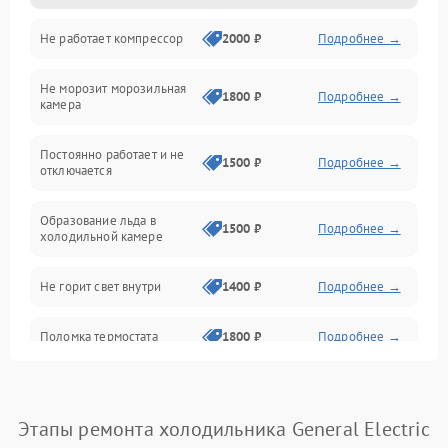
Не работает компрессор
2000 ₽
Подробнее →
Электропитание
Не морозит морозильная
Дренаж
1800 ₽
Подробнее →
камера
Оттайка
Постоянно работает и не
1500 ₽
Подробнее →
отключается
Программное обеспечение
Образование льда в
1500 ₽
Подробнее →
холодильной камере
Не горит свет внутри
1400 ₽
Подробнее →
Поломка термостата
1800 ₽
Подробнее →
Не работает вентилятор
1800 ₽
Подробнее →
Этапы ремонта холодильника General Electric
Поломка системы No Frost
2600 ₽
Подробнее →