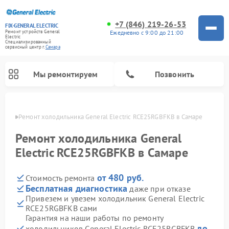
+7 (846) 219-26-53
FIX-GENERAL ELECTRIC
Ежедневно с 9:00 до 21:00
Ремонт устройств General
Electric
Специализированный
cервисный центр г.
Самара
Мы ремонтируем
Позвонить
амаре
Ремонт холодильника General Electric RCE25RGBFKB в Самаре
Ремонт холодильника General
Electric RCE25RGBFKB в Самаре
от 480 руб.
Стоимость ремонта
Бесплатная диагностика
даже при отказе
Привезем и увезем холодильник General Electric
RCE25RGBFKB сами
Ремонт варочных панелей General Electric
Ремонт стиральных машин General Electric
Ремонт винных шкафов General Electric
Ремонт духовых шкафов General Electric
Ремонт кухонных плит General Electric
Ремонт посудомоечных машин General Electric
Ремонт микроволновых печей General Electric
Ремонт сушильных машин General Electric
Ремонт вытяжек General Electric
Гарантия на наши работы по ремонту
до
холодильников General Electric RCE25RGBFKB