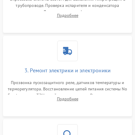
трубопроводе. Проверка испарителя и конденсатора
течеискателем. Демонтаж старого фильтра-осушителя и
Подробнее
продувка капиллярной трубки для устранения засоров.
3. Ремонт электрики и электроники
Прозвонка пускозащитного реле, датчиков температуры и
терморегулятора. Восстановление цепей питания системы No
Frost, включая ТЭН оттайки и вентилятор. Ремонт или замена
Подробнее
платы управления при сбоях алгоритмов.