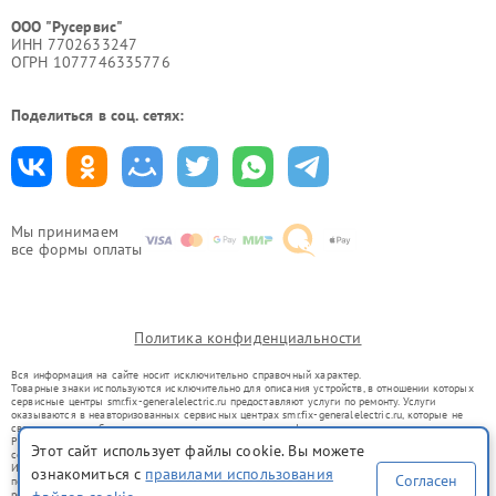
ООО "Русервис"
ИНН 7702633247
ОГРН 1077746335776
Поделиться в соц. сетях:
Мы принимаем
все формы оплаты
Политика конфиденциальности
Вся информация на сайте носит исключительно справочный характер.
Товарные знаки используются исключительно для описания устройств, в отношении которых
сервисные центры smr.fix-generalelectric.ru предоставляют услуги по ремонту. Услуги
оказываются в неавторизованных сервисных центрах smr.fix-generalelectric.ru, которые не
связаны с правообладателями товарных знаков или их официальными представителями.
Ремонт осуществляется для устройств, уже введенных в гражданский оборот в соответствии
Этот сайт использует файлы cookie. Вы можете
со статьей 1487 ГК РФ.
Использование товарных знаков не преследует цели индивидуализации услуг или введения
ознакомиться с
правилами использования
Согласен
потребителей в заблуждение, а служит для информирования о предоставляемых услугах по
ремонту техники указанных брендов.