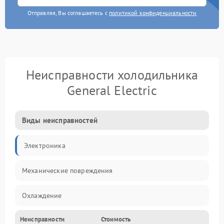
Отправляя, Вы соглашаетесь с
политикой конфиденциальности
Неисправности холодильника
General Electric
Виды неисправностей
Электроника
Механические повреждения
Охлаждение
Неисправности
Стоимость
Механика