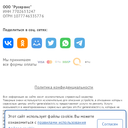
ООО "Русервис"
ИНН 7702633247
ОГРН 1077746335776
Поделиться в соц. сетях:
Мы принимаем
все формы оплаты
Политика конфиденциальности
Вся информация на сайте носит исключительно справочный характер.
Товарные знаки используются исключительно для описания устройств, в отношении которых
сервисные центры smr.fix-generalelectric.ru предоставляют услуги по ремонту. Услуги
оказываются в неавторизованных сервисных центрах smr.fix-generalelectric.ru, которые не
связаны с правообладателями товарных знаков или их официальными представителями.
Ремонт осуществляется для устройств, уже введенных в гражданский оборот в соответствии
Этот сайт использует файлы cookie. Вы можете
со статьей 1487 ГК РФ.
Использование товарных знаков не преследует цели индивидуализации услуг или введения
ознакомиться с
правилами использования
Согласен
потребителей в заблуждение, а служит для информирования о предоставляемых услугах по
ремонту техники указанных брендов.