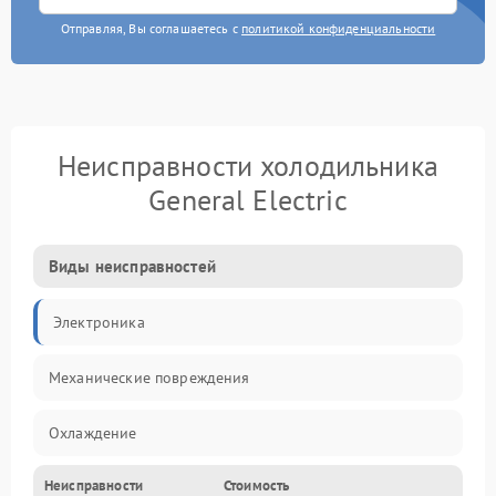
Отправляя, Вы соглашаетесь с
политикой конфиденциальности
Неисправности холодильника
General Electric
Виды неисправностей
Электроника
Механические повреждения
Охлаждение
Неисправности
Стоимость
Механика