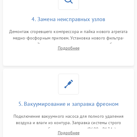
4. Замена неисправных узлов
Демонтаж сгоревшего компрессора и пайка нового агрегата
медно-фосфорным припоем. Установка нового фильтра-
осушителя. Замена изношенных вентиляторов обдува,
Подробнее
сломанных заслонок или поврежденных дверных петель.
5. Вакуумирование и заправка фреоном
Подключение вакуумного насоса для полного удаления
воздуха и влаги из контура. Заправка системы строго
дозированным объемом хладагента (R600a, R134a) по
Подробнее
электронным весам. Контроль рабочего давления в системе.