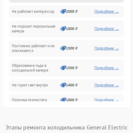
Не работает компрессор
2000 ₽
Подробнее →
Электропитание
Не морозит морозильная
Дренаж
1800 ₽
Подробнее →
камера
Оттайка
Постоянно работает и не
1500 ₽
Подробнее →
отключается
Программное обеспечение
Образование льда в
1500 ₽
Подробнее →
холодильной камере
Не горит свет внутри
1400 ₽
Подробнее →
Поломка термостата
1800 ₽
Подробнее →
Не работает вентилятор
1800 ₽
Подробнее →
Этапы ремонта холодильника General Electric
Поломка системы No Frost
2600 ₽
Подробнее →