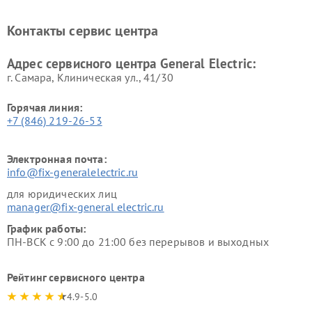
General Electric
General Electric
Ремонт вытяжек General
Ремонт духовых шкафов
Контакты сервис центра
Electric
General Electric
Адрес сервисного центра General Electric:
г. Самара, Клиническая ул., 41/30
Горячая линия:
+7 (846) 219-26-53
Электронная почта:
info@fix-generalelectric.ru
для юридических лиц
manager@fix-general electric.ru
График работы:
ПН-ВСК с 9:00 до 21:00 без перерывов и выходных
Рейтинг сервисного центра
4.9-5.0