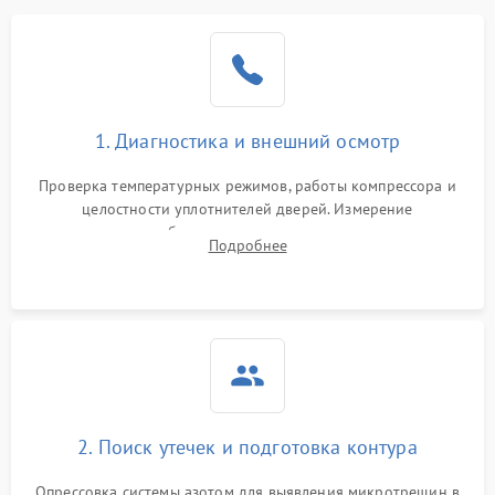
Образование конденсата
1800 ₽
Подробнее →
на стенках
Сбой в работе инвертора
2100 ₽
Подробнее →
1. Диагностика и внешний осмотр
Запах горелого при
2000 ₽
Подробнее →
Проверка температурных режимов, работы компрессора и
работе
целостности уплотнителей дверей. Измерение
сопротивления обмоток мотора, проверка термостата и
Не включается
Подробнее
1000 ₽
Подробнее →
считывание кодов ошибок с электронного дисплея.
холодильник
Проблемы с системой
автоматической
1800 ₽
Подробнее →
разморозки
2. Поиск утечек и подготовка контура
Опрессовка системы азотом для выявления микротрещин в