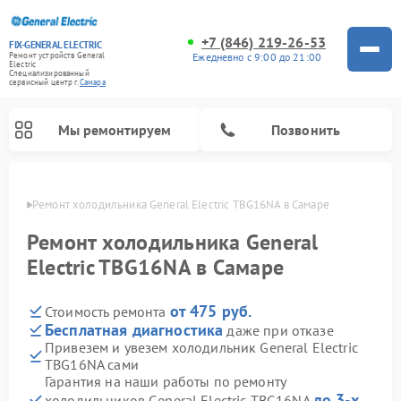
+7 (846) 219-26-53
FIX-GENERAL ELECTRIC
Ежедневно с 9:00 до 21:00
Ремонт устройств General
Electric
Специализированный
cервисный центр г.
Самара
Мы ремонтируем
Позвонить
амаре
Ремонт холодильника General Electric TBG16NA в Самаре
Ремонт холодильника General
Electric TBG16NA в Самаре
от 475 руб.
Стоимость ремонта
Бесплатная диагностика
даже при отказе
Привезем и увезем холодильник General Electric
TBG16NA сами
Ремонт варочных панелей General Electric
Ремонт стиральных машин General Electric
Ремонт винных шкафов General Electric
Ремонт духовых шкафов General Electric
Ремонт кухонных плит General Electric
Ремонт посудомоечных машин General Electric
Ремонт микроволновых печей General Electric
Ремонт сушильных машин General Electric
Ремонт вытяжек General Electric
Гарантия на наши работы по ремонту
до 3-х
холодильников General Electric TBG16NA