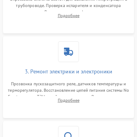
трубопроводе. Проверка испарителя и конденсатора
течеискателем. Демонтаж старого фильтра-осушителя и
Подробнее
продувка капиллярной трубки для устранения засоров.
3. Ремонт электрики и электроники
Прозвонка пускозащитного реле, датчиков температуры и
терморегулятора. Восстановление цепей питания системы No
Frost, включая ТЭН оттайки и вентилятор. Ремонт или замена
Подробнее
платы управления при сбоях алгоритмов.