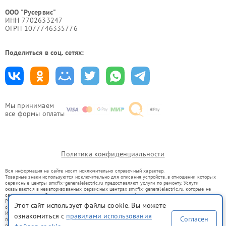
ООО "Русервис"
ИНН 7702633247
ОГРН 1077746335776
Поделиться в соц. сетях:
Мы принимаем
все формы оплаты
Политика конфиденциальности
Вся информация на сайте носит исключительно справочный характер.
Товарные знаки используются исключительно для описания устройств, в отношении которых
сервисные центры smr.fix-generalelectric.ru предоставляют услуги по ремонту. Услуги
оказываются в неавторизованных сервисных центрах smr.fix-generalelectric.ru, которые не
связаны с правообладателями товарных знаков или их официальными представителями.
Ремонт осуществляется для устройств, уже введенных в гражданский оборот в соответствии
Этот сайт использует файлы cookie. Вы можете
со статьей 1487 ГК РФ.
Использование товарных знаков не преследует цели индивидуализации услуг или введения
ознакомиться с
правилами использования
Согласен
потребителей в заблуждение, а служит для информирования о предоставляемых услугах по
ремонту техники указанных брендов.