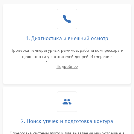
Образование конденсата
1800 ₽
Подробнее →
на стенках
Сбой в работе инвертора
2100 ₽
Подробнее →
1. Диагностика и внешний осмотр
Запах горелого при
2000 ₽
Подробнее →
Проверка температурных режимов, работы компрессора и
работе
целостности уплотнителей дверей. Измерение
сопротивления обмоток мотора, проверка термостата и
Не включается
Подробнее
1000 ₽
Подробнее →
считывание кодов ошибок с электронного дисплея.
холодильник
Проблемы с системой
автоматической
1800 ₽
Подробнее →
разморозки
2. Поиск утечек и подготовка контура
Опрессовка системы азотом для выявления микротрещин в