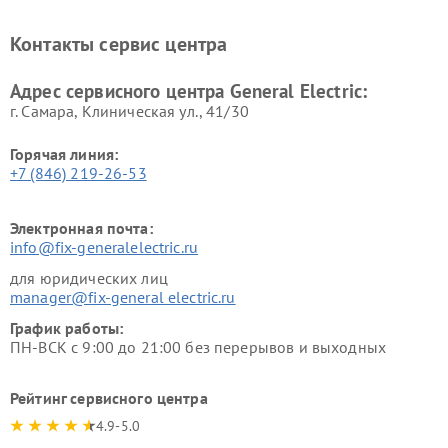
General Electric
General Electric
Ремонт вытяжек General
Ремонт духовых шкафов
Контакты сервис центра
Electric
General Electric
Адрес сервисного центра General Electric:
г. Самара, Клиническая ул., 41/30
Горячая линия:
+7 (846) 219-26-53
Электронная почта:
info@fix-generalelectric.ru
для юридических лиц
manager@fix-general electric.ru
График работы:
ПН-ВСК с 9:00 до 21:00 без перерывов и выходных
Рейтинг сервисного центра
4.9-5.0