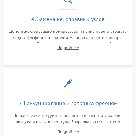
4. Замена неисправных узлов
Демонтаж сгоревшего компрессора и пайка нового агрегата
медно-фосфорным припоем. Установка нового фильтра-
осушителя. Замена изношенных вентиляторов обдува,
Подробнее
сломанных заслонок или поврежденных дверных петель.
5. Вакуумирование и заправка фреоном
Подключение вакуумного насоса для полного удаления
воздуха и влаги из контура. Заправка системы строго
дозированным объемом хладагента (R600a, R134a) по
Подробнее
электронным весам. Контроль рабочего давления в системе.