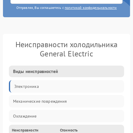
Отправляя, Вы соглашаетесь с
политикой конфиденциальности
Неисправности холодильника
General Electric
Виды неисправностей
Электроника
Механические повреждения
Охлаждение
Неисправности
Стоимость
Механика