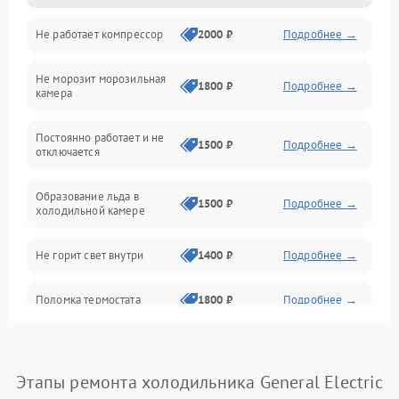
Не работает компрессор
2000 ₽
Подробнее →
Электропитание
Не морозит морозильная
Дренаж
1800 ₽
Подробнее →
камера
Оттайка
Постоянно работает и не
1500 ₽
Подробнее →
отключается
Программное обеспечение
Образование льда в
1500 ₽
Подробнее →
холодильной камере
Не горит свет внутри
1400 ₽
Подробнее →
Поломка термостата
1800 ₽
Подробнее →
Не работает вентилятор
1800 ₽
Подробнее →
Этапы ремонта холодильника General Electric
Поломка системы No Frost
2600 ₽
Подробнее →