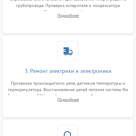
трубопроводе. Проверка испарителя и конденсатора
течеискателем. Демонтаж старого фильтра-осушителя и
Подробнее
продувка капиллярной трубки для устранения засоров.
3. Ремонт электрики и электроники
Прозвонка пускозащитного реле, датчиков температуры и
терморегулятора. Восстановление цепей питания системы No
Frost, включая ТЭН оттайки и вентилятор. Ремонт или замена
Подробнее
платы управления при сбоях алгоритмов.