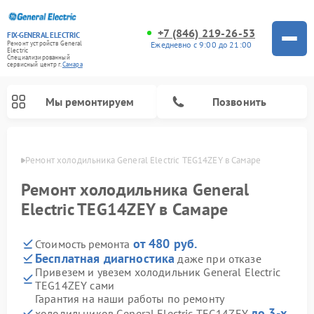
+7 (846) 219-26-53
FIX-GENERAL ELECTRIC
Ежедневно с 9:00 до 21:00
Ремонт устройств General
Electric
Специализированный
cервисный центр г.
Самара
Мы ремонтируем
Позвонить
амаре
Ремонт холодильника General Electric TEG14ZEY в Самаре
Ремонт холодильника General
Electric TEG14ZEY в Самаре
от 480 руб.
Стоимость ремонта
Бесплатная диагностика
даже при отказе
Привезем и увезем холодильник General Electric
TEG14ZEY сами
Ремонт варочных панелей General Electric
Ремонт стиральных машин General Electric
Ремонт винных шкафов General Electric
Ремонт духовых шкафов General Electric
Ремонт кухонных плит General Electric
Ремонт посудомоечных машин General Electric
Ремонт микроволновых печей General Electric
Ремонт сушильных машин General Electric
Ремонт вытяжек General Electric
Гарантия на наши работы по ремонту
до 3-х
холодильников General Electric TEG14ZEY