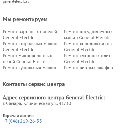
generalelectric.ru
Мы ремонтируем
Ремонт варочных панелей
Ремонт посудомоечных
General Electric
машин General Electric
Ремонт стиральных машин
Ремонт холодильников
General Electric
General Electric
Ремонт микроволновых
Ремонт кухонных плит
печей General Electric
General Electric
Ремонт сушильных машин
Ремонт винных шкафов
General Electric
General Electric
Ремонт вытяжек General
Ремонт духовых шкафов
Контакты сервис центра
Electric
General Electric
Адрес сервисного центра General Electric:
г. Самара, Клиническая ул., 41/30
Горячая линия:
+7 (846) 219-26-53