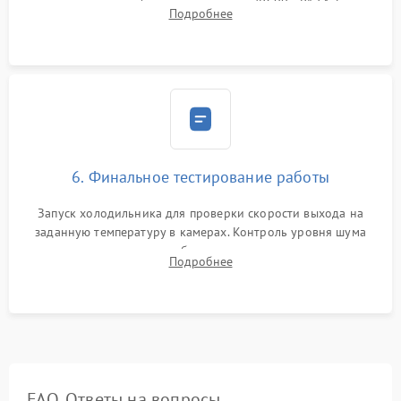
дозированным объемом хладагента (R600a, R134a) по
Подробнее
электронным весам. Контроль рабочего давления в системе.
6. Финальное тестирование работы
Запуск холодильника для проверки скорости выхода на
заданную температуру в камерах. Контроль уровня шума
компрессора, отсутствия обмерзания стенок и корректного
Подробнее
срабатывания системы автоматической оттайки.
FAQ. Ответы на вопросы