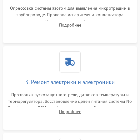
Опрессовка системы азотом для выявления микротрещин в
трубопроводе. Проверка испарителя и конденсатора
течеискателем. Демонтаж старого фильтра-осушителя и
Подробнее
продувка капиллярной трубки для устранения засоров.
3. Ремонт электрики и электроники
Прозвонка пускозащитного реле, датчиков температуры и
терморегулятора. Восстановление цепей питания системы No
Frost, включая ТЭН оттайки и вентилятор. Ремонт или замена
Подробнее
платы управления при сбоях алгоритмов.