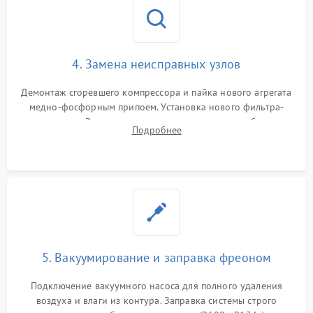
4. Замена неисправных узлов
Демонтаж сгоревшего компрессора и пайка нового агрегата
медно-фосфорным припоем. Установка нового фильтра-
осушителя. Замена изношенных вентиляторов обдува,
Подробнее
сломанных заслонок или поврежденных дверных петель.
5. Вакуумирование и заправка фреоном
Подключение вакуумного насоса для полного удаления
воздуха и влаги из контура. Заправка системы строго