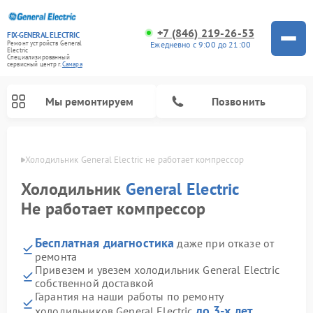
+7 (846) 219-26-53
FIX-GENERAL ELECTRIC
Ежедневно с 9:00 до 21:00
Ремонт устройств General
Electric
Специализированный
cервисный центр г.
Самара
Мы ремонтируем
Позвонить
амаре
Холодильник General Electric не работает компрессор
Холодильник
General Electric
Не работает компрессор
Бесплатная диагностика
даже при отказе от
ремонта
Привезем и увезем холодильник General Electric
собственной доставкой
Ремонт варочных панелей General Electric
Ремонт стиральных машин General Electric
Ремонт винных шкафов General Electric
Ремонт духовых шкафов General Electric
Ремонт кухонных плит General Electric
Ремонт посудомоечных машин General Electric
Ремонт микроволновых печей General Electric
Ремонт сушильных машин General Electric
Ремонт вытяжек General Electric
Гарантия на наши работы по ремонту
до 3-х лет
холодильников General Electric