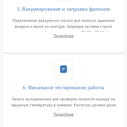
5. Вакуумирование и заправка фреоном
Подключение вакуумного насоса для полного удаления
воздуха и влаги из контура. Заправка системы строго
дозированным объемом хладагента (R600a, R134a) по
Подробнее
электронным весам. Контроль рабочего давления в системе.
6. Финальное тестирование работы
Запуск холодильника для проверки скорости выхода на
заданную температуру в камерах. Контроль уровня шума
компрессора, отсутствия обмерзания стенок и корректного
Подробнее
срабатывания системы автоматической оттайки.