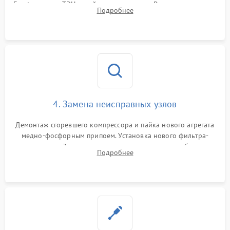
Frost, включая ТЭН оттайки и вентилятор. Ремонт или замена
Подробнее
платы управления при сбоях алгоритмов.
4. Замена неисправных узлов
Демонтаж сгоревшего компрессора и пайка нового агрегата
медно-фосфорным припоем. Установка нового фильтра-
осушителя. Замена изношенных вентиляторов обдува,
Подробнее
сломанных заслонок или поврежденных дверных петель.