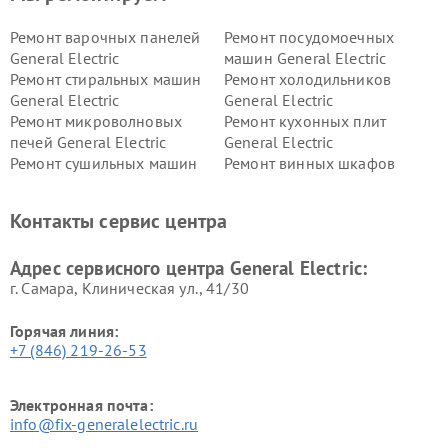
Ремонт варочных панелей
Ремонт посудомоечных
General Electric
машин General Electric
Ремонт стиральных машин
Ремонт холодильников
General Electric
General Electric
Ремонт микроволновых
Ремонт кухонных плит
печей General Electric
General Electric
Ремонт сушильных машин
Ремонт винных шкафов
General Electric
General Electric
Ремонт вытяжек General
Ремонт духовых шкафов
Контакты сервис центра
Electric
General Electric
Адрес сервисного центра General Electric:
г. Самара, Клиническая ул., 41/30
Горячая линия:
+7 (846) 219-26-53
Электронная почта:
info@fix-generalelectric.ru