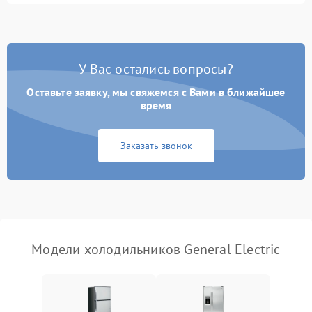
Не работает вентилятор
1800 ₽
Подробнее →
Поломка системы No Frost
2600 ₽
Подробнее →
У Вас остались вопросы?
Оставьте заявку, мы свяжемся с Вами в ближайшее
Образование конденсата
1800 ₽
Подробнее →
на стенках
время
Сбой в работе инвертора
2100 ₽
Подробнее →
Заказать звонок
Запах горелого при
2000 ₽
Подробнее →
работе
Не включается
1000 ₽
Подробнее →
холодильник
Модели холодильников General Electric
Проблемы с системой
автоматической
1800 ₽
Подробнее →
разморозки