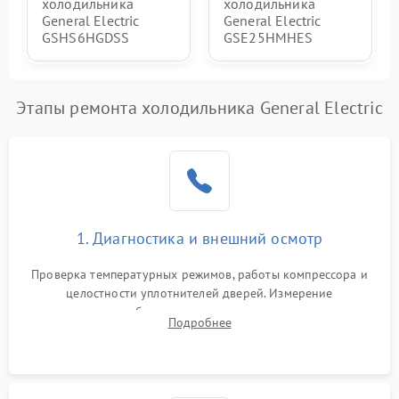
холодильника
холодильника
General Electric
General Electric
GSHS6HGDSS
GSE25HMHES
Этапы ремонта холодильника General Electric
1. Диагностика и внешний осмотр
Проверка температурных режимов, работы компрессора и
целостности уплотнителей дверей. Измерение
сопротивления обмоток мотора, проверка термостата и
Подробнее
считывание кодов ошибок с электронного дисплея.