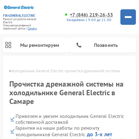
+7 (846) 219-26-53
FIX-GENERAL ELECTRIC
Ежедневно с 9:00 до 21:00
Ремонт устройств General
Electric
Специализированный
cервисный центр г.
Самара
Мы ремонтируем
Позвонить
амаре
Холодильник General Electric прочистка дренажной системы
Прочистка дренажной системы на
холодильнике General Electric в
Самаре
Привезем и увезем холодильник General Electric
собственной доставкой
Гарантия на наши работы по ремонту
Ремонт варочных панелей General Electric
Ремонт стиральных машин General Electric
Ремонт винных шкафов General Electric
Ремонт духовых шкафов General Electric
Ремонт кухонных плит General Electric
Ремонт посудомоечных машин General Electric
Ремонт микроволновых печей General Electric
Ремонт сушильных машин General Electric
Ремонт вытяжек General Electric
до 3-х лет
холодильников General Electric