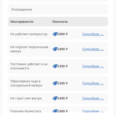
Охлаждение
Неисправности
Стоимость
Механика
Не работает компрессор
2000 ₽
Подробнее →
Электропитание
Не морозит морозильная
Дренаж
1800 ₽
Подробнее →
камера
Оттайка
Постоянно работает и не
1500 ₽
Подробнее →
отключается
Программное обеспечение
Образование льда в
1500 ₽
Подробнее →
холодильной камере
Не горит свет внутри
1400 ₽
Подробнее →
Поломка термостата
1800 ₽
Подробнее →