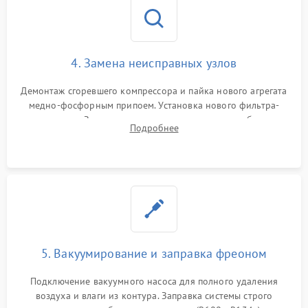
4. Замена неисправных узлов
Демонтаж сгоревшего компрессора и пайка нового агрегата
медно-фосфорным припоем. Установка нового фильтра-
осушителя. Замена изношенных вентиляторов обдува,
Подробнее
сломанных заслонок или поврежденных дверных петель.
5. Вакуумирование и заправка фреоном
Подключение вакуумного насоса для полного удаления
воздуха и влаги из контура. Заправка системы строго