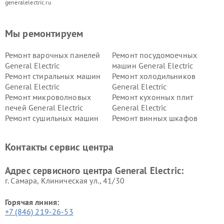
generalelectric.ru
Мы ремонтируем
Ремонт варочных панелей
Ремонт посудомоечных
General Electric
машин General Electric
Ремонт стиральных машин
Ремонт холодильников
General Electric
General Electric
Ремонт микроволновых
Ремонт кухонных плит
печей General Electric
General Electric
Ремонт сушильных машин
Ремонт винных шкафов
General Electric
General Electric
Ремонт вытяжек General
Ремонт духовых шкафов
Контакты сервис центра
Electric
General Electric
Адрес сервисного центра General Electric:
г. Самара, Клиническая ул., 41/30
Горячая линия:
+7 (846) 219-26-53