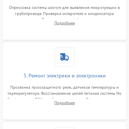
Опрессовка системы азотом для выявления микротрещин в
трубопроводе. Проверка испарителя и конденсатора
течеискателем. Демонтаж старого фильтра-осушителя и
Подробнее
продувка капиллярной трубки для устранения засоров.
3. Ремонт электрики и электроники
Прозвонка пускозащитного реле, датчиков температуры и
терморегулятора. Восстановление цепей питания системы No
Frost, включая ТЭН оттайки и вентилятор. Ремонт или замена
Подробнее
платы управления при сбоях алгоритмов.