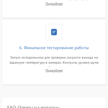
дозированным объемом хладагента (R600a, R134a) по
Подробнее
электронным весам. Контроль рабочего давления в системе.
6. Финальное тестирование работы
Запуск холодильника для проверки скорости выхода на
заданную температуру в камерах. Контроль уровня шума
компрессора, отсутствия обмерзания стенок и корректного
Подробнее
срабатывания системы автоматической оттайки.
FAQ. Ответы на вопросы