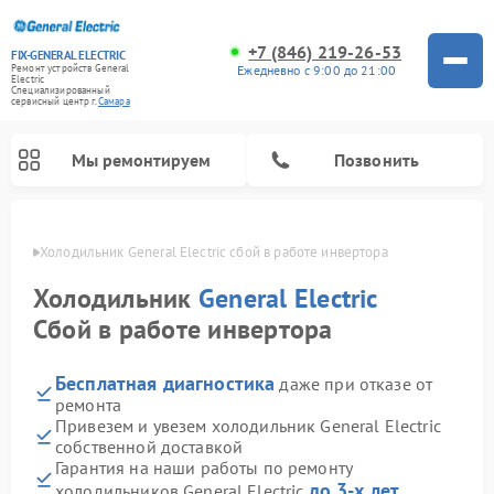
+7 (846) 219-26-53
FIX-GENERAL ELECTRIC
Ежедневно с 9:00 до 21:00
Ремонт устройств General
Electric
Специализированный
cервисный центр г.
Самара
Мы ремонтируем
Позвонить
амаре
Холодильник General Electric сбой в работе инвертора
Холодильник
General Electric
Сбой в работе инвертора
Бесплатная диагностика
даже при отказе от
ремонта
Привезем и увезем холодильник General Electric
собственной доставкой
Ремонт варочных панелей General Electric
Ремонт стиральных машин General Electric
Ремонт винных шкафов General Electric
Ремонт духовых шкафов General Electric
Ремонт кухонных плит General Electric
Ремонт посудомоечных машин General Electric
Ремонт микроволновых печей General Electric
Ремонт сушильных машин General Electric
Ремонт вытяжек General Electric
Гарантия на наши работы по ремонту
до 3-х лет
холодильников General Electric