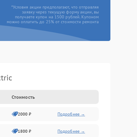
*Условия акции предполагают, что отправляя
заявку через текущую форму акции, вы
получаете купон на 1500 рублей. Купоном
можно оплатить до 25% от стоимости ремонта
tric
Стоимость
2000 ₽
Подробнее →
1800 ₽
Подробнее →