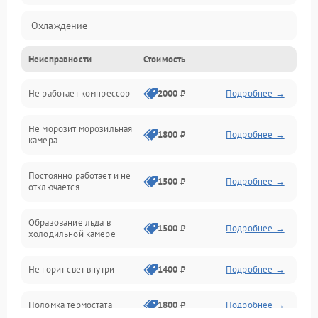
Охлаждение
Неисправности
Стоимость
Механика
Не работает компрессор
2000 ₽
Подробнее →
Электропитание
Не морозит морозильная
Дренаж
1800 ₽
Подробнее →
камера
Оттайка
Постоянно работает и не
1500 ₽
Подробнее →
отключается
Программное обеспечение
Образование льда в
1500 ₽
Подробнее →
холодильной камере
Не горит свет внутри
1400 ₽
Подробнее →
Поломка термостата
1800 ₽
Подробнее →