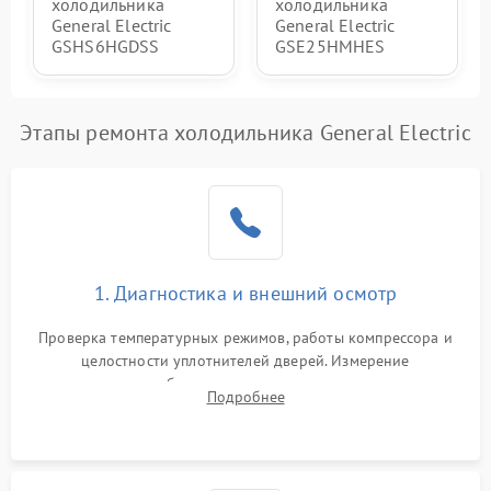
холодильника
холодильника
General Electric
General Electric
GSHS6HGDSS
GSE25HMHES
Этапы ремонта холодильника General Electric
1. Диагностика и внешний осмотр
Проверка температурных режимов, работы компрессора и
целостности уплотнителей дверей. Измерение
сопротивления обмоток мотора, проверка термостата и
Подробнее
считывание кодов ошибок с электронного дисплея.