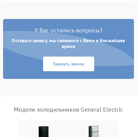
Не работает вентилятор
1800 ₽
Подробнее →
Поломка системы No Frost
2600 ₽
Подробнее →
У Вас остались вопросы?
Оставьте заявку, мы свяжемся с Вами в ближайшее
Образование конденсата
1800 ₽
Подробнее →
на стенках
время
Сбой в работе инвертора
2100 ₽
Подробнее →
Заказать звонок
Запах горелого при
2000 ₽
Подробнее →
работе
Не включается
1000 ₽
Подробнее →
холодильник
Модели холодильников General Electric
Проблемы с системой
автоматической
1800 ₽
Подробнее →
разморозки