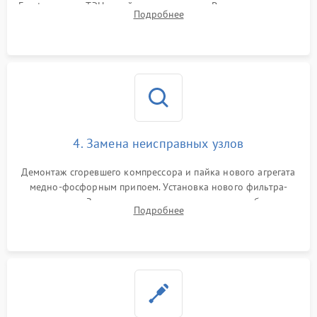
Frost, включая ТЭН оттайки и вентилятор. Ремонт или замена
Подробнее
платы управления при сбоях алгоритмов.
4. Замена неисправных узлов
Демонтаж сгоревшего компрессора и пайка нового агрегата
медно-фосфорным припоем. Установка нового фильтра-
осушителя. Замена изношенных вентиляторов обдува,
Подробнее
сломанных заслонок или поврежденных дверных петель.