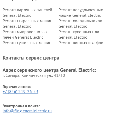
Ремонт варочных панелей
Ремонт посудомоечных
General Electric
машин General Electric
Ремонт стиральных машин
Ремонт холодильников
General Electric
General Electric
Ремонт микроволновых
Ремонт кухонных плит
печей General Electric
General Electric
Ремонт сушильных машин
Ремонт винных шкафов
General Electric
General Electric
Ремонт вытяжек General
Ремонт духовых шкафов
Контакты сервис центра
Electric
General Electric
Адрес сервисного центра General Electric:
г. Самара, Клиническая ул., 41/30
Горячая линия:
+7 (846) 219-26-53
Электронная почта:
info@fix-generalelectric.ru