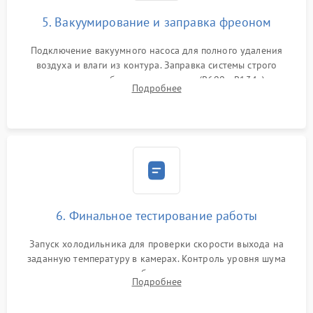
5. Вакуумирование и заправка фреоном
Подключение вакуумного насоса для полного удаления
воздуха и влаги из контура. Заправка системы строго
дозированным объемом хладагента (R600a, R134a) по
Подробнее
электронным весам. Контроль рабочего давления в системе.
6. Финальное тестирование работы
Запуск холодильника для проверки скорости выхода на
заданную температуру в камерах. Контроль уровня шума
компрессора, отсутствия обмерзания стенок и корректного
Подробнее
срабатывания системы автоматической оттайки.