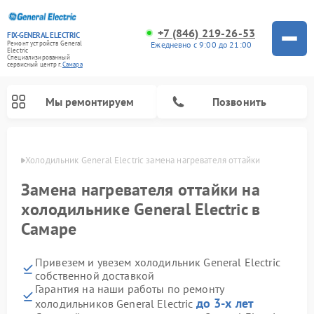
+7 (846) 219-26-53
FIX-GENERAL ELECTRIC
Ежедневно с 9:00 до 21:00
Ремонт устройств General
Electric
Специализированный
cервисный центр г.
Самара
Мы ремонтируем
Позвонить
амаре
Холодильник General Electric замена нагревателя оттайки
Замена нагревателя оттайки на
холодильнике General Electric в
Самаре
Привезем и увезем холодильник General Electric
собственной доставкой
Гарантия на наши работы по ремонту
Ремонт варочных панелей General Electric
Ремонт стиральных машин General Electric
Ремонт винных шкафов General Electric
Ремонт духовых шкафов General Electric
Ремонт кухонных плит General Electric
Ремонт посудомоечных машин General Electric
Ремонт микроволновых печей General Electric
Ремонт сушильных машин General Electric
Ремонт вытяжек General Electric
до 3-х лет
холодильников General Electric