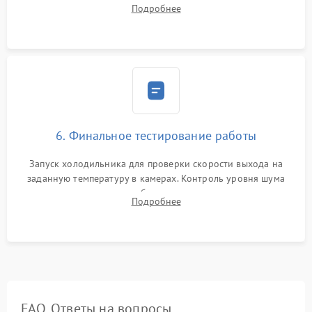
дозированным объемом хладагента (R600a, R134a) по
Подробнее
электронным весам. Контроль рабочего давления в системе.
6. Финальное тестирование работы
Запуск холодильника для проверки скорости выхода на
заданную температуру в камерах. Контроль уровня шума
компрессора, отсутствия обмерзания стенок и корректного
Подробнее
срабатывания системы автоматической оттайки.
FAQ. Ответы на вопросы