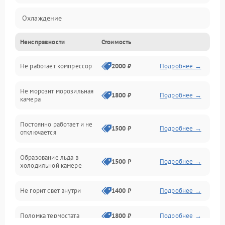
Охлаждение
Неисправности
Стоимость
Механика
Не работает компрессор
2000 ₽
Подробнее →
Электропитание
Не морозит морозильная
Дренаж
1800 ₽
Подробнее →
камера
Оттайка
Постоянно работает и не
1500 ₽
Подробнее →
отключается
Программное обеспечение
Образование льда в
1500 ₽
Подробнее →
холодильной камере
Не горит свет внутри
1400 ₽
Подробнее →
Поломка термостата
1800 ₽
Подробнее →