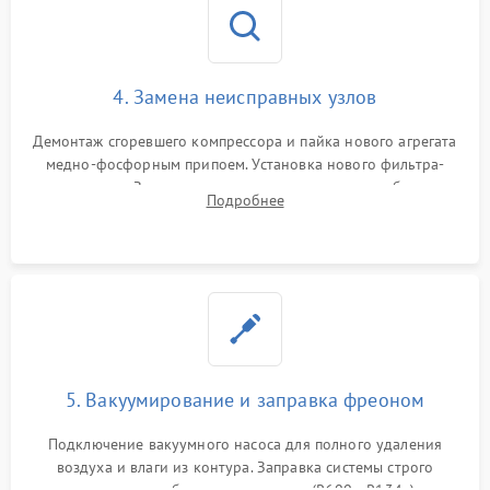
4. Замена неисправных узлов
Демонтаж сгоревшего компрессора и пайка нового агрегата
медно-фосфорным припоем. Установка нового фильтра-
осушителя. Замена изношенных вентиляторов обдува,
Подробнее
сломанных заслонок или поврежденных дверных петель.
5. Вакуумирование и заправка фреоном
Подключение вакуумного насоса для полного удаления
воздуха и влаги из контура. Заправка системы строго