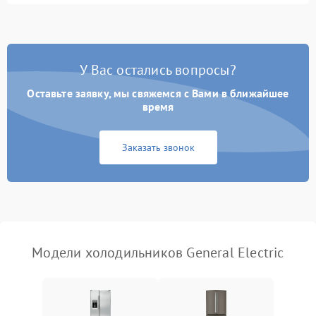
Не работает вентилятор
1800 ₽
Подробнее →
Поломка системы No Frost
2600 ₽
Подробнее →
У Вас остались вопросы?
Оставьте заявку, мы свяжемся с Вами в ближайшее
Образование конденсата
1800 ₽
Подробнее →
на стенках
время
Сбой в работе инвертора
2100 ₽
Подробнее →
Заказать звонок
Запах горелого при
2000 ₽
Подробнее →
работе
Не включается
1000 ₽
Подробнее →
холодильник
Модели холодильников General Electric
Проблемы с системой
автоматической
1800 ₽
Подробнее →
разморозки