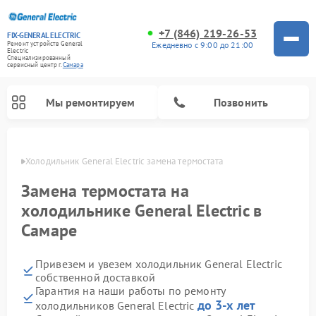
+7 (846) 219-26-53
FIX-GENERAL ELECTRIC
Ежедневно с 9:00 до 21:00
Ремонт устройств General
Electric
Специализированный
cервисный центр г.
Самара
Мы ремонтируем
Позвонить
амаре
Холодильник General Electric замена термостата
Замена термостата на
холодильнике General Electric в
Самаре
Привезем и увезем холодильник General Electric
собственной доставкой
Гарантия на наши работы по ремонту
Ремонт варочных панелей General Electric
Ремонт стиральных машин General Electric
Ремонт винных шкафов General Electric
Ремонт духовых шкафов General Electric
Ремонт кухонных плит General Electric
Ремонт посудомоечных машин General Electric
Ремонт микроволновых печей General Electric
Ремонт сушильных машин General Electric
Ремонт вытяжек General Electric
до 3-х лет
холодильников General Electric