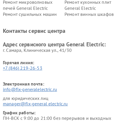
Ремонт микроволновых
Ремонт кухонных плит
печей General Electric
General Electric
Ремонт сушильных машин
Ремонт винных шкафов
General Electric
General Electric
Ремонт вытяжек General
Ремонт духовых шкафов
Контакты сервис центра
Electric
General Electric
Адрес сервисного центра General Electric:
г. Самара, Клиническая ул., 41/30
Горячая линия:
+7 (846) 219-26-53
Электронная почта:
info@fix-generalelectric.ru
для юридических лиц
manager@fix-general electric.ru
График работы:
ПН-ВСК с 9:00 до 21:00 без перерывов и выходных