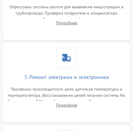
Опрессовка системы азотом для выявления микротрещин в
трубопроводе. Проверка испарителя и конденсатора
течеискателем. Демонтаж старого фильтра-осушителя и
Подробнее
продувка капиллярной трубки для устранения засоров.
3. Ремонт электрики и электроники
Прозвонка пускозащитного реле, датчиков температуры и
терморегулятора. Восстановление цепей питания системы No
Frost, включая ТЭН оттайки и вентилятор. Ремонт или замена
Подробнее
платы управления при сбоях алгоритмов.