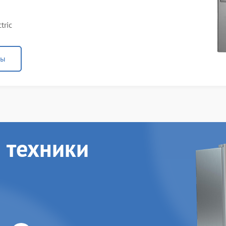
tric
ны
 техники