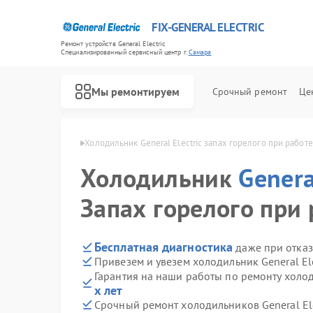
FIX-GENERAL ELECTRIC
Ремонт устройств General Electric
Специализированный cервисный центр г.
Самара
Мы ремонтируем
Срочный ремонт
Це
l Electric в Самаре
Холодильник General Electric запах горелого при работе
Холодильник
Genera
Запах горелого при 
Бесплатная диагностика
даже при отказ
Привезем и увезем холодильник General El
Гарантия на наши работы по ремонту холод
х лет
Срочный ремонт холодильников General Elec
Ремонт варочных панелей General Electric
Ремонт посудомоечных машин General Electric
Ремонт стиральных машин General Electric
Ремонт микроволновых печей General Electric
Ремонт кухонных плит General Electric
Ремонт сушильных машин General Electric
Ремонт винных шкафов General Electric
Ремонт вытяжек General Electric
Ремонт духовых шкафов General Electric