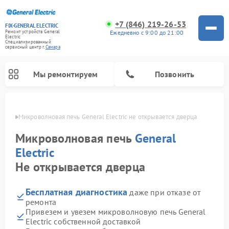
+7 (846) 219-26-53
FIX-GENERAL ELECTRIC
Ежедневно с 9:00 до 21:00
Ремонт устройств General
Electric
Специализированный
cервисный центр г.
Самара
Мы ремонтируем
Позвонить
амаре
Микроволновая печь General Electric не открывается дверца
Микроволновая печь
General
Electric
Не открывается дверца
Бесплатная диагностика
даже при отказе от
ремонта
Привезем и увезем микроволновую печь General
Ремонт варочных панелей General Electric
Ремонт стиральных машин General Electric
Ремонт винных шкафов General Electric
Ремонт духовых шкафов General Electric
Ремонт кухонных плит General Electric
Ремонт посудомоечных машин General Electric
Ремонт сушильных машин General Electric
Ремонт холодильников General Electric
Ремонт вытяжек General Electric
Electric собственной доставкой