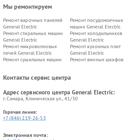
Мы ремонтируем
Ремонт варочных панелей
Ремонт посудомоечных
General Electric
машин General Electric
Ремонт стиральных машин
Ремонт холодильников
General Electric
General Electric
Ремонт микроволновых
Ремонт кухонных плит
печей General Electric
General Electric
Ремонт сушильных машин
Ремонт винных шкафов
General Electric
General Electric
Ремонт вытяжек General
Ремонт духовых шкафов
Контакты сервис центра
Electric
General Electric
Адрес сервисного центра General Electric:
г. Самара, Клиническая ул., 41/30
Горячая линия:
+7 (846) 219-26-53
Электронная почта: