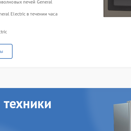
оволновых печей General
al Electric в течении часа
tric
ны
 техники