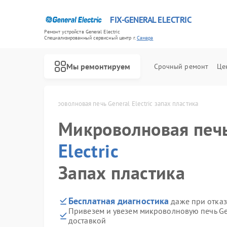
FIX-GENERAL ELECTRIC
Ремонт устройств General Electric
Специализированный cервисный центр г.
Самара
Мы ремонтируем
Срочный ремонт
Це
ctric в Самаре
Микроволновая печь General Electric запах пластика
Микроволновая печ
Electric
Запах пластика
Бесплатная диагностика
даже при отказ
Привезем и увезем микроволновую печь Gen
доставкой
Ремонт варочных панелей General Electric
Ремонт посудомоечных машин General Electric
Ремонт стиральных машин General Electric
Ремонт холодильников General Electric
Ремонт кухонных плит General Electric
Ремонт сушильных машин General Electric
Ремонт винных шкафов General Electric
Ремонт вытяжек General Electric
Ремонт духовых шкафов General Electric