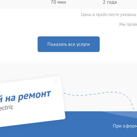
70 мин
2 года
Цены в прайс-листе указаны
Мы прове
Показать все услуги
й на ремонт
ctric
При оформл