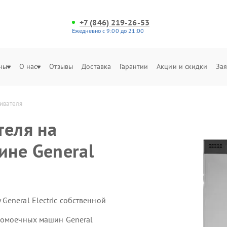
+7 (846) 219-26-53
Ежедневно с 9:00 до 21:00
ны
О нас
Отзывы
Доставка
Гарантии
Акции и скидки
Зая
гивателя
теля на
ине General
eneral Electric собственной
домоечных машин General