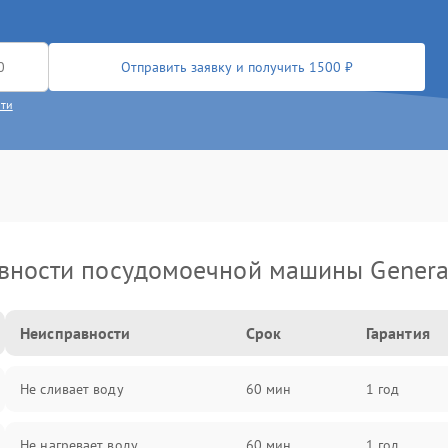
Отправить заявку и получить 1500 ₽
сти
вности посудомоечной машины General 
Неисправности
Срок
Гарантия
Не сливает воду
60 мин
1 год
Не нагревает воду
60 мин
1 год