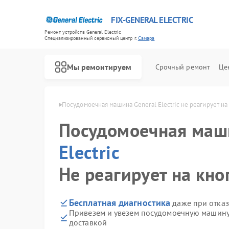
FIX-GENERAL ELECTRIC
Ремонт устройств General Electric
Специализированный cервисный центр г.
Самара
Мы ремонтируем
Срочный ремонт
Це
l Electric в Самаре
Посудомоечная машина General Electric не реагирует на
Посудомоечная ма
Electric
Не реагирует на кно
Бесплатная диагностика
даже при отказ
Привезем и увезем посудомоечную машину G
доставкой
Ремонт варочных панелей General Electric
Ремонт стиральных машин General Electric
Ремонт холодильников General Electric
Ремонт микроволновых печей General Electric
Ремонт кухонных плит General Electric
Ремонт сушильных машин General Electric
Ремонт винных шкафов General Electric
Ремонт вытяжек General Electric
Ремонт духовых шкафов General Electric