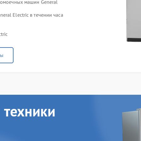
домоечных машин General
al Electric в течении часа
tric
ны
 техники