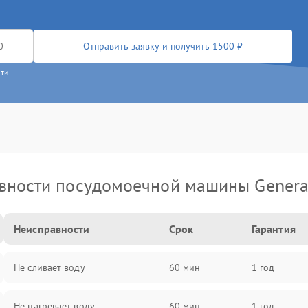
Отправить заявку и получить 1500 ₽
сти
вности посудомоечной машины General 
Неисправности
Срок
Гарантия
Не сливает воду
60 мин
1 год
Не нагревает воду
60 мин
1 год