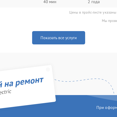
40 мин
2 года
Цены в прайс-листе указаны
Мы прове
Показать все услуги
й на ремонт
ctric
При оформл