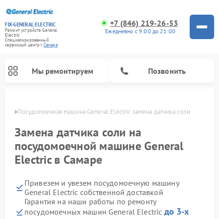
+7 (846) 219-26-53
FIX-GENERAL ELECTRIC
Ежедневно с 9:00 до 21:00
Ремонт устройств General
Electric
Специализированный
cервисный центр г.
Самара
Мы ремонтируем
Позвонить
амаре
Посудомоечная машина General Electric замена датчика соли
Замена датчика соли на
посудомоечной машине General
Electric в Самаре
Привезем и увезем посудомоечную машину
General Electric собственной доставкой
Гарантия на наши работы по ремонту
Ремонт варочных панелей General Electric
Ремонт винных шкафов General Electric
Ремонт духовых шкафов General Electric
Ремонт холодильников General Electric
Ремонт кухонных плит General Electric
Ремонт стиральных машин General Electric
Ремонт микроволновых печей General Electric
Ремонт сушильных машин General Electric
Ремонт вытяжек General Electric
до 3-х
посудомоечных машин General Electric