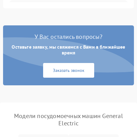
Не запускается цикл
1800 ₽
Подробнее →
стирки
Проблемы с набором
1800 ₽
Подробнее →
воды
У Вас остались вопросы?
Оставьте заявку, мы свяжемся с Вами в ближайшее
Не работает сушилка
2100 ₽
Подробнее →
время
Сбои в работе таймера
1700 ₽
Подробнее →
Заказать звонок
Проблемы с
2100 ₽
Подробнее →
циркуляционным насосом
Модели посудомоечных машин General
Electric