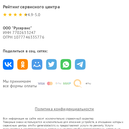
Рейтинг сервисного центра
4.9-5.0
ООО "Русервис"
ИНН 7702633247
ОГРН 1077746335776
Поделиться в соц. сетях:
Мы принимаем
все формы оплаты
Политика конфиденциальности
Вся информация на сайте носит исключительно справочный характер.
Товарные знаки используются исключительно для описания устройств, в отношении которых
сервисные центры smr.fix-generalelectric.ru предоставляют услуги по ремонту. Услуги
оказываются в неавторизованных сервисных центрах smr.fix-generalelectric.ru, которые не