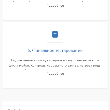
Надежная фиксация хомутов гидравлической системы,
Подробнее
сборка корпуса и установка датчика поплавка.
6. Финальное тестирование
Подключение к коммуникациям и запуск интенсивного
цикла мойки. Контроль корректного залива, нагрева воды
до нужной температуры, отсутствия посторонних шумов,
Подробнее
штатного слива и абсолютной сухости в поддоне.