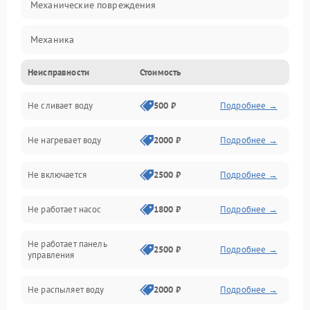
Механические повреждения
Механика
Неисправности
Стоимость
Управление
Не сливает воду
500 ₽
Подробнее →
Электропитание
Не нагревает воду
2000 ₽
Подробнее →
Датчики
Не включается
2500 ₽
Подробнее →
Нагрев
Не работает насос
1800 ₽
Подробнее →
Вода
Не работает панель
Гигиена
2500 ₽
Подробнее →
управления
Программное обеспечение
Не распыляет воду
2000 ₽
Подробнее →