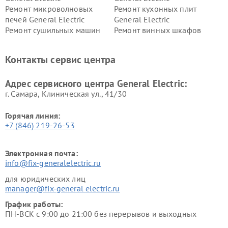
Ремонт микроволновых
Ремонт кухонных плит
печей General Electric
General Electric
Ремонт сушильных машин
Ремонт винных шкафов
General Electric
General Electric
Ремонт вытяжек General
Ремонт духовых шкафов
Контакты сервис центра
Electric
General Electric
Адрес сервисного центра General Electric:
г. Самара, Клиническая ул., 41/30
Горячая линия:
+7 (846) 219-26-53
Электронная почта:
info@fix-generalelectric.ru
для юридических лиц
manager@fix-general electric.ru
График работы:
ПН-ВСК с 9:00 до 21:00 без перерывов и выходных