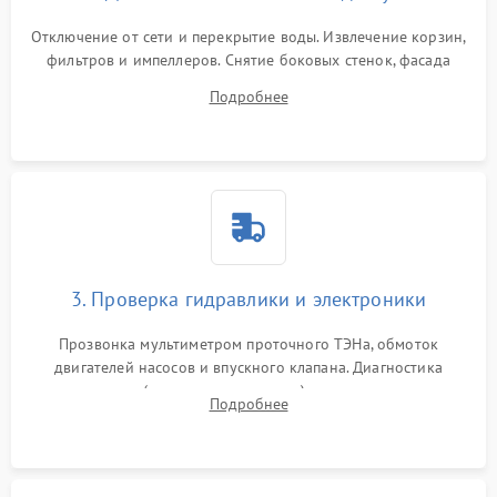
Отключение от сети и перекрытие воды. Извлечение корзин,
фильтров и импеллеров. Снятие боковых стенок, фасада
дверцы или нижнего поддона для прямого доступа к
Подробнее
циркуляционному насосу, ТЭНу и сливной помпе.
3. Проверка гидравлики и электроники
Прозвонка мультиметром проточного ТЭНа, обмоток
двигателей насосов и впускного клапана. Диагностика
прессостата (датчика уровня воды), датчика мутности,
Подробнее
концевика дверцы и электронного модуля управления.