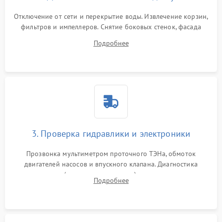
Отключение от сети и перекрытие воды. Извлечение корзин,
фильтров и импеллеров. Снятие боковых стенок, фасада
дверцы или нижнего поддона для прямого доступа к
Подробнее
циркуляционному насосу, ТЭНу и сливной помпе.
3. Проверка гидравлики и электроники
Прозвонка мультиметром проточного ТЭНа, обмоток
двигателей насосов и впускного клапана. Диагностика
прессостата (датчика уровня воды), датчика мутности,
Подробнее
концевика дверцы и электронного модуля управления.