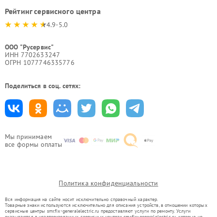
Рейтинг сервисного центра
4.9-5.0
ООО "Русервис"
ИНН 7702633247
ОГРН 1077746335776
Поделиться в соц. сетях:
Мы принимаем
все формы оплаты
Политика конфиденциальности
Вся информация на сайте носит исключительно справочный характер.
Товарные знаки используются исключительно для описания устройств, в отношении которых
сервисные центры smr.fix-generalelectric.ru предоставляют услуги по ремонту. Услуги
оказываются в неавторизованных сервисных центрах smr.fix-generalelectric.ru, которые не