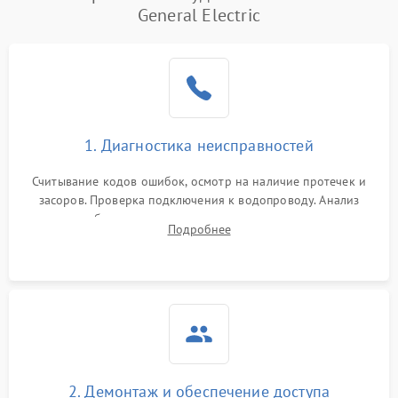
General Electric
1. Диагностика неисправностей
Считывание кодов ошибок, осмотр на наличие протечек и
засоров. Проверка подключения к водопроводу. Анализ
жалоб на отсутствие слива, нагрева, вращения
Подробнее
разбрызгивателей или срабатывание системы защиты
аквастоп.
2. Демонтаж и обеспечение доступа