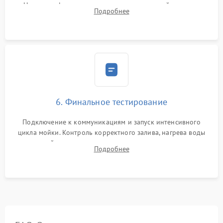
Надежная фиксация хомутов гидравлической системы,
Подробнее
сборка корпуса и установка датчика поплавка.
6. Финальное тестирование
Подключение к коммуникациям и запуск интенсивного
цикла мойки. Контроль корректного залива, нагрева воды
до нужной температуры, отсутствия посторонних шумов,
Подробнее
штатного слива и абсолютной сухости в поддоне.