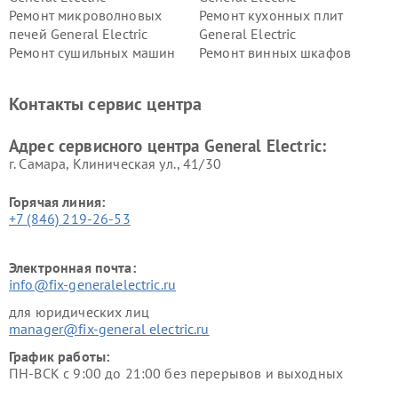
Ремонт микроволновых
Ремонт кухонных плит
печей General Electric
General Electric
Ремонт сушильных машин
Ремонт винных шкафов
General Electric
General Electric
Ремонт вытяжек General
Ремонт духовых шкафов
Контакты сервис центра
Electric
General Electric
Адрес сервисного центра General Electric:
г. Самара, Клиническая ул., 41/30
Горячая линия:
+7 (846) 219-26-53
Электронная почта:
info@fix-generalelectric.ru
для юридических лиц
manager@fix-general electric.ru
График работы:
ПН-ВСК с 9:00 до 21:00 без перерывов и выходных