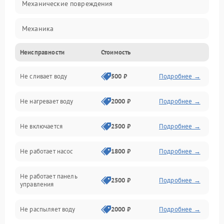
Механические повреждения
Механика
Неисправности
Стоимость
Управление
Не сливает воду
500 ₽
Подробнее →
Электропитание
Не нагревает воду
2000 ₽
Подробнее →
Датчики
Не включается
2500 ₽
Подробнее →
Нагрев
Не работает насос
1800 ₽
Подробнее →
Вода
Не работает панель
Гигиена
2500 ₽
Подробнее →
управления
Программное обеспечение
Не распыляет воду
2000 ₽
Подробнее →