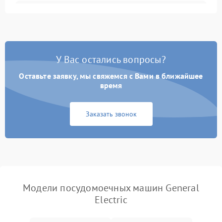
Не запускается цикл
1800 ₽
Подробнее →
стирки
Проблемы с набором
1800 ₽
Подробнее →
воды
У Вас остались вопросы?
Оставьте заявку, мы свяжемся с Вами в ближайшее
Не работает сушилка
2100 ₽
Подробнее →
время
Сбои в работе таймера
1700 ₽
Подробнее →
Заказать звонок
Проблемы с
2100 ₽
Подробнее →
циркуляционным насосом
Модели посудомоечных машин General
Electric