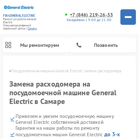
+7 (846) 219-26-53
FIX-GENERAL ELECTRIC
Ежедневно с 9:00 до 21:00
Ремонт устройств General
Electric
Специализированный
cервисный центр г.
Самара
Мы ремонтируем
Позвонить
амаре
Посудомоечная машина General Electric замена расходомера
Замена расходомера на
посудомоечной машине General
Electric в Самаре
Привезем и увезем посудомоечную машину
General Electric собственной доставкой
Гарантия на наши работы по ремонту
Ремонт варочных панелей General Electric
Ремонт винных шкафов General Electric
Ремонт духовых шкафов General Electric
Ремонт холодильников General Electric
Ремонт кухонных плит General Electric
Ремонт стиральных машин General Electric
Ремонт микроволновых печей General Electric
Ремонт сушильных машин General Electric
Ремонт вытяжек General Electric
до 3-х
посудомоечных машин General Electric