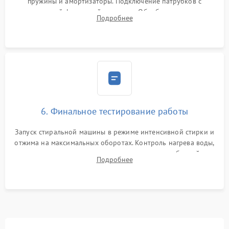
пружины и амортизаторы. Подключение патрубков с
надежной фиксацией хомутами. Обработка стыков
Подробнее
герметиком для предотвращения возможных протечек воды.
6. Финальное тестирование работы
Запуск стиральной машины в режиме интенсивной стирки и
отжима на максимальных оборотах. Контроль нагрева воды,
корректности слива, отсутствия излишних вибраций,
Подробнее
посторонних стуков и протечек под корпусом.