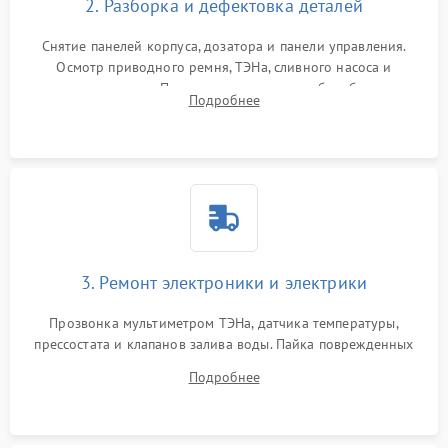
2. Разборка и дефектовка деталей
Снятие панелей корпуса, дозатора и панели управления.
Осмотр приводного ремня, ТЭНа, сливного насоса и
амортизаторов. Проверка подшипников барабана и
Подробнее
крестовины на износ, а манжеты люка на разрывы.
3. Ремонт электроники и электрики
Прозвонка мультиметром ТЭНа, датчика температуры,
прессостата и клапанов залива воды. Пайка поврежденных
дорожек или замена симисторов на плате управления.
Подробнее
Восстановление целостности проводки и контактов.