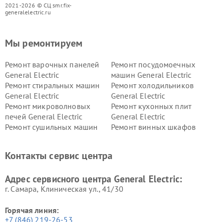
2021-2026 © СЦ smr.fix-
generalelectric.ru
Мы ремонтируем
Ремонт варочных панелей
Ремонт посудомоечных
General Electric
машин General Electric
Ремонт стиральных машин
Ремонт холодильников
General Electric
General Electric
Ремонт микроволновых
Ремонт кухонных плит
печей General Electric
General Electric
Ремонт сушильных машин
Ремонт винных шкафов
General Electric
General Electric
Ремонт вытяжек General
Ремонт духовых шкафов
Контакты сервис центра
Electric
General Electric
Адрес сервисного центра General Electric:
г. Самара, Клиническая ул., 41/30
Горячая линия:
+7 (846) 219-26-53