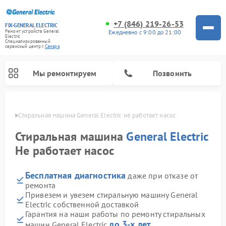
+7 (846) 219-26-53
FIX-GENERAL ELECTRIC
Ежедневно с 9:00 до 21:00
Ремонт устройств General
Electric
Специализированный
cервисный центр г.
Самара
Мы ремонтируем
Позвонить
амаре
Стиральная машина General Electric не работает насос
Стиральная машина
General Electric
Не работает насос
Бесплатная диагностика
даже при отказе от
ремонта
Привезем и увезем стиральную машину General
Electric собственной доставкой
Ремонт варочных панелей General Electric
Ремонт винных шкафов General Electric
Ремонт духовых шкафов General Electric
Ремонт холодильников General Electric
Ремонт кухонных плит General Electric
Ремонт посудомоечных машин General Electric
Ремонт микроволновых печей General Electric
Ремонт сушильных машин General Electric
Ремонт вытяжек General Electric
Гарантия на наши работы по ремонту стиральных
до 3-х лет
машин General Electric