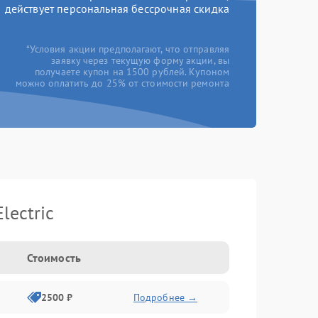
действует персональная бессрочная скидка
*Условия акции предполагают, что отправляя
заявку через текущую форму акции, вы
получаете купон на 1500 рублей. Купоном
можно оплатить до 25% от стоимости ремонта
lectric
Стоимость
2500 ₽
Подробнее →