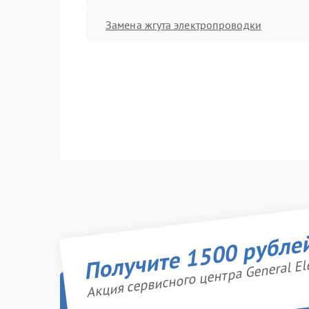
Замена жгута электропроводки
Получите 1500 рубле
Акция сервисного центра General Ele