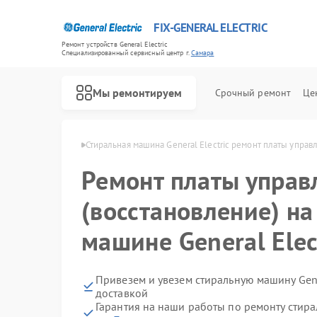
FIX-GENERAL ELECTRIC
Ремонт устройств General Electric
Специализированный cервисный центр г.
Самара
Мы ремонтируем
Срочный ремонт
Це
l Electric в Самаре
Стиральная машина General Electric ремонт платы управ
Ремонт платы управ
(восстановление) на
машине General Elec
Привезем и увезем стиральную машину Gene
доставкой
Гарантия на наши работы по ремонту стира
Ремонт варочных панелей General Electric
Ремонт посудомоечных машин General Electric
Ремонт холодильников General Electric
Ремонт микроволновых печей General Electric
Ремонт кухонных плит General Electric
Ремонт сушильных машин General Electric
Ремонт винных шкафов General Electric
Ремонт вытяжек General Electric
Ремонт духовых шкафов General Electric