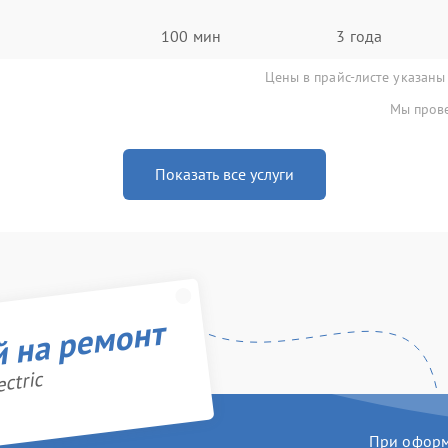
100 мин
3 года
Цены в прайс-листе указаны
Мы прове
Показать все услуги
й на ремонт
ctric
При оформл