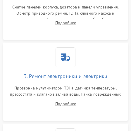
Снятие панелей корпуса, дозатора и панели управления.
Осмотр приводного ремня, ТЭНа, сливного насоса и
амортизаторов. Проверка подшипников барабана и
Подробнее
крестовины на износ, а манжеты люка на разрывы.
3. Ремонт электроники и электрики
Прозвонка мультиметром ТЭНа, датчика температуры,
прессостата и клапанов залива воды. Пайка поврежденных
дорожек или замена симисторов на плате управления.
Подробнее
Восстановление целостности проводки и контактов.