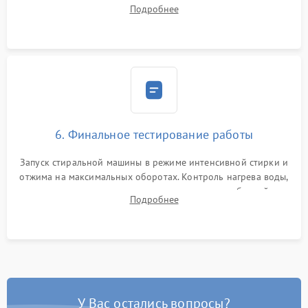
надежной фиксацией хомутами. Обработка стыков
Подробнее
герметиком для предотвращения возможных протечек воды.
6. Финальное тестирование работы
Запуск стиральной машины в режиме интенсивной стирки и
отжима на максимальных оборотах. Контроль нагрева воды,
корректности слива, отсутствия излишних вибраций,
Подробнее
посторонних стуков и протечек под корпусом.
У Вас остались вопросы?