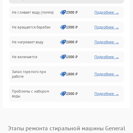
Не сливает воду (помпа)
2500 ₽
Подробнее →
Водоснабжение
Не вращается барабан
1500 ₽
Подробнее →
Слив
Не нагревает воду
2000 ₽
Подробнее →
Программное обеспечение
Не включается
1500 ₽
Подробнее →
Запах горелого при
1800 ₽
Подробнее →
работе
Проблемы с набором
2500 ₽
Подробнее →
воды
Замена ТЭНа
2200 ₽
Подробнее →
Замена платы управления
2200 ₽
Подробнее →
Этапы ремонта стиральной машины General