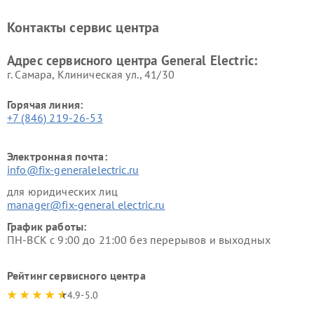
General Electric
General Electric
Ремонт вытяжек General
Ремонт духовых шкафов
Контакты сервис центра
Electric
General Electric
Адрес сервисного центра General Electric:
г. Самара, Клиническая ул., 41/30
Горячая линия:
+7 (846) 219-26-53
Электронная почта:
info@fix-generalelectric.ru
для юридических лиц
manager@fix-general electric.ru
График работы:
ПН-ВСК с 9:00 до 21:00 без перерывов и выходных
Рейтинг сервисного центра
4.9-5.0