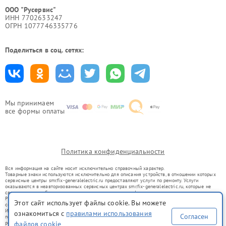
ООО "Русервис"
ИНН 7702633247
ОГРН 1077746335776
Поделиться в соц. сетях:
Мы принимаем
все формы оплаты
Политика конфиденциальности
Вся информация на сайте носит исключительно справочный характер.
Товарные знаки используются исключительно для описания устройств, в отношении которых
сервисные центры smr.fix-generalelectric.ru предоставляют услуги по ремонту. Услуги
оказываются в неавторизованных сервисных центрах smr.fix-generalelectric.ru, которые не
связаны с правообладателями товарных знаков или их официальными представителями.
Ремонт осуществляется для устройств, уже введенных в гражданский оборот в соответствии
Этот сайт использует файлы cookie. Вы можете
со статьей 1487 ГК РФ.
Использование товарных знаков не преследует цели индивидуализации услуг или введения
ознакомиться с
правилами использования
Согласен
потребителей в заблуждение, а служит для информирования о предоставляемых услугах по
файлов cookie
ремонту техники указанных брендов.