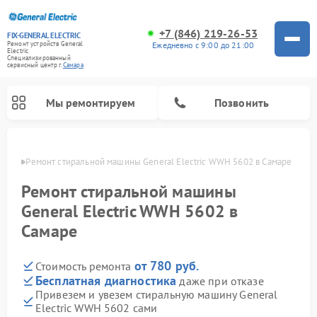
+7 (846) 219-26-53
FIX-GENERAL ELECTRIC
Ежедневно с 9:00 до 21:00
Ремонт устройств General
Electric
Специализированный
cервисный центр г.
Самара
Мы ремонтируем
Позвонить
амаре
Ремонт стиральной машины General Electric WWH 5602 в Самаре
Ремонт стиральной машины
General Electric WWH 5602 в
Самаре
от 780 руб.
Стоимость ремонта
Бесплатная диагностика
даже при отказе
Привезем и увезем стиральную машину General
Ремонт варочных панелей General Electric
Ремонт винных шкафов General Electric
Ремонт духовых шкафов General Electric
Ремонт холодильников General Electric
Ремонт кухонных плит General Electric
Ремонт посудомоечных машин General Electric
Ремонт микроволновых печей General Electric
Ремонт сушильных машин General Electric
Ремонт вытяжек General Electric
Electric WWH 5602 сами