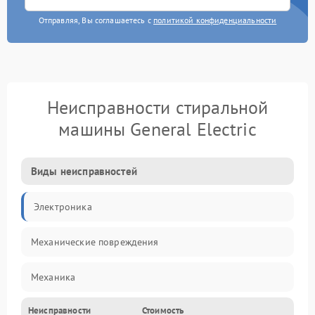
Отправляя, Вы соглашаетесь с
политикой конфиденциальности
Неисправности стиральной
машины General Electric
Виды неисправностей
Электроника
Механические повреждения
Механика
Неисправности
Стоимость
Электропитание