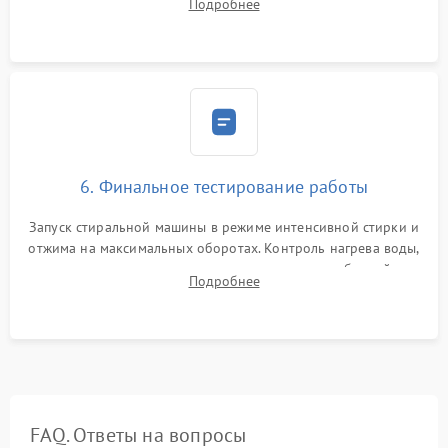
Подробнее
герметиком для предотвращения возможных протечек воды.
6. Финальное тестирование работы
Запуск стиральной машины в режиме интенсивной стирки и
отжима на максимальных оборотах. Контроль нагрева воды,
корректности слива, отсутствия излишних вибраций,
Подробнее
посторонних стуков и протечек под корпусом.
FAQ. Ответы на вопросы