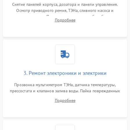
Снятие панелей корпуса, дозатора и панели управления.
Осмотр приводного ремня, ТЭНа, сливного насоса и
амортизаторов. Проверка подшипников барабана и
Подробнее
крестовины на износ, а манжеты люка на разрывы.
3. Ремонт электроники и электрики
Прозвонка мультиметром ТЭНа, датчика температуры,
прессостата и клапанов залива воды. Пайка поврежденных
дорожек или замена симисторов на плате управления.
Подробнее
Восстановление целостности проводки и контактов.