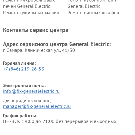
печей General Electric
General Electric
Ремонт сушильных машин
Ремонт винных шкафов
General Electric
General Electric
Ремонт вытяжек General
Ремонт духовых шкафов
Контакты сервис центра
Electric
General Electric
Адрес сервисного центра General Electric:
г. Самара, Клиническая ул., 41/30
Горячая линия:
+7 (846) 219-26-53
Электронная почта:
info@fix-generalelectric.ru
для юридических лиц
manager@fix-general electric.ru
График работы:
ПН-ВСК с 9:00 до 21:00 без перерывов и выходных