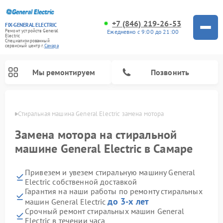
+7 (846) 219-26-53
FIX-GENERAL ELECTRIC
Ежедневно с 9:00 до 21:00
Ремонт устройств General
Electric
Специализированный
cервисный центр г.
Самара
Мы ремонтируем
Позвонить
амаре
Стиральная машина General Electric замена мотора
Замена мотора на стиральной
машине General Electric в Самаре
Привезем и увезем стиральную машину General
Electric собственной доставкой
Гарантия на наши работы по ремонту стиральных
до 3-х лет
машин General Electric
Ремонт варочных панелей General Electric
Ремонт винных шкафов General Electric
Ремонт духовых шкафов General Electric
Ремонт холодильников General Electric
Ремонт кухонных плит General Electric
Ремонт посудомоечных машин General Electric
Ремонт микроволновых печей General Electric
Ремонт сушильных машин General Electric
Ремонт вытяжек General Electric
Срочный ремонт стиральных машин General
Electric в течении часа