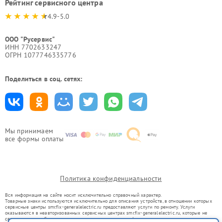
Рейтинг сервисного центра
4.9-5.0
ООО "Русервис"
ИНН 7702633247
ОГРН 1077746335776
Поделиться в соц. сетях:
Мы принимаем
все формы оплаты
Политика конфиденциальности
Вся информация на сайте носит исключительно справочный характер.
Товарные знаки используются исключительно для описания устройств, в отношении которых
сервисные центры smr.fix-generalelectric.ru предоставляют услуги по ремонту. Услуги
оказываются в неавторизованных сервисных центрах smr.fix-generalelectric.ru, которые не
связаны с правообладателями товарных знаков или их официальными представителями.