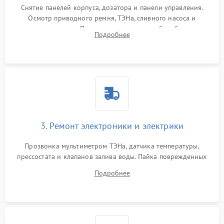
Снятие панелей корпуса, дозатора и панели управления.
Осмотр приводного ремня, ТЭНа, сливного насоса и
амортизаторов. Проверка подшипников барабана и
Подробнее
крестовины на износ, а манжеты люка на разрывы.
3. Ремонт электроники и электрики
Прозвонка мультиметром ТЭНа, датчика температуры,
прессостата и клапанов залива воды. Пайка поврежденных
дорожек или замена симисторов на плате управления.
Подробнее
Восстановление целостности проводки и контактов.