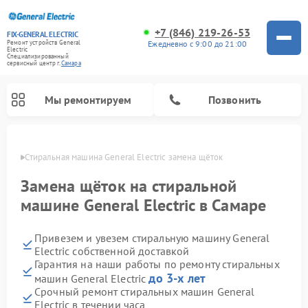
+7 (846) 219-26-53
FIX-GENERAL ELECTRIC
Ежедневно с 9:00 до 21:00
Ремонт устройств General
Electric
Специализированный
cервисный центр г.
Самара
Мы ремонтируем
Позвонить
амаре
Стиральная машина General Electric замена щёток
Замена щёток на стиральной
машине General Electric в Самаре
Привезем и увезем стиральную машину General
Electric собственной доставкой
Гарантия на наши работы по ремонту стиральных
до 3-х лет
машин General Electric
Ремонт варочных панелей General Electric
Ремонт винных шкафов General Electric
Ремонт духовых шкафов General Electric
Ремонт холодильников General Electric
Ремонт кухонных плит General Electric
Ремонт посудомоечных машин General Electric
Ремонт микроволновых печей General Electric
Ремонт сушильных машин General Electric
Ремонт вытяжек General Electric
Срочный ремонт стиральных машин General
Electric в течении часа