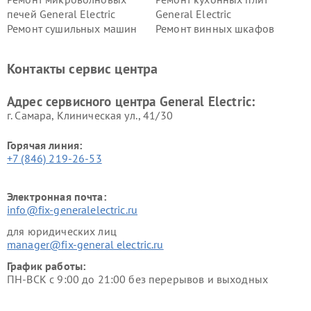
печей General Electric
General Electric
Ремонт сушильных машин
Ремонт винных шкафов
General Electric
General Electric
Ремонт вытяжек General
Ремонт духовых шкафов
Контакты сервис центра
Electric
General Electric
Адрес сервисного центра General Electric:
г. Самара, Клиническая ул., 41/30
Горячая линия:
+7 (846) 219-26-53
Электронная почта:
info@fix-generalelectric.ru
для юридических лиц
manager@fix-general electric.ru
График работы:
ПН-ВСК с 9:00 до 21:00 без перерывов и выходных