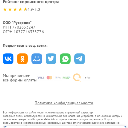
Рейтинг сервисного центра
4.9-5.0
ООО "Русервис"
ИНН 7702633247
ОГРН 1077746335776
Поделиться в соц. сетях:
Мы принимаем
все формы оплаты
Политика конфиденциальности
Вся информация на сайте носит исключительно справочный характер.
Товарные знаки используются исключительно для описания устройств, в отношении которых
сервисные центры smr.fix-generalelectric.ru предоставляют услуги по ремонту. Услуги
оказываются в неавторизованных сервисных центрах smr.fix-generalelectric.ru, которые не
связаны с правообладателями товарных знаков или их официальными представителями.