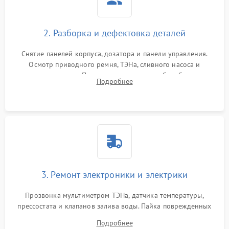
2. Разборка и дефектовка деталей
Снятие панелей корпуса, дозатора и панели управления.
Осмотр приводного ремня, ТЭНа, сливного насоса и
амортизаторов. Проверка подшипников барабана и
Подробнее
крестовины на износ, а манжеты люка на разрывы.
3. Ремонт электроники и электрики
Прозвонка мультиметром ТЭНа, датчика температуры,
прессостата и клапанов залива воды. Пайка поврежденных
дорожек или замена симисторов на плате управления.
Подробнее
Восстановление целостности проводки и контактов.