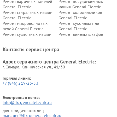
Ремонт варочных панелей
Ремонт посудомоечных
General Electric
машин General Electric
Ремонт стиральных машин
Ремонт холодильников
General Electric
General Electric
Ремонт микроволновых
Ремонт кухонных плит
печей General Electric
General Electric
Ремонт сушильных машин
Ремонт винных шкафов
General Electric
General Electric
Ремонт вытяжек General
Ремонт духовых шкафов
Контакты сервис центра
Electric
General Electric
Адрес сервисного центра General Electric:
г. Самара, Клиническая ул., 41/30
Горячая линия:
+7 (846) 219-26-53
Электронная почта:
info@fix-generalelectric.ru
для юридических лиц
manager@fix-general electric.ru