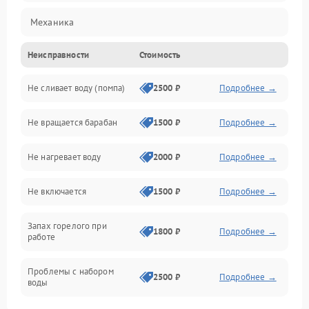
Механика
Неисправности
Стоимость
Электропитание
Не сливает воду (помпа)
2500 ₽
Подробнее →
Водоснабжение
Не вращается барабан
1500 ₽
Подробнее →
Слив
Не нагревает воду
2000 ₽
Подробнее →
Программное обеспечение
Не включается
1500 ₽
Подробнее →
Запах горелого при
1800 ₽
Подробнее →
работе
Проблемы с набором
2500 ₽
Подробнее →
воды