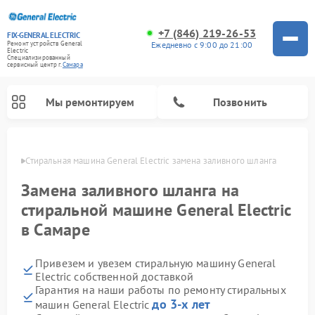
+7 (846) 219-26-53
FIX-GENERAL ELECTRIC
Ежедневно с 9:00 до 21:00
Ремонт устройств General
Electric
Специализированный
cервисный центр г.
Самара
Мы ремонтируем
Позвонить
амаре
Стиральная машина General Electric замена заливного шланга
Замена заливного шланга на
стиральной машине General Electric
в Самаре
Привезем и увезем стиральную машину General
Electric собственной доставкой
Гарантия на наши работы по ремонту стиральных
Ремонт варочных панелей General Electric
Ремонт винных шкафов General Electric
Ремонт духовых шкафов General Electric
Ремонт холодильников General Electric
Ремонт кухонных плит General Electric
Ремонт посудомоечных машин General Electric
Ремонт микроволновых печей General Electric
Ремонт сушильных машин General Electric
Ремонт вытяжек General Electric
до 3-х лет
машин General Electric