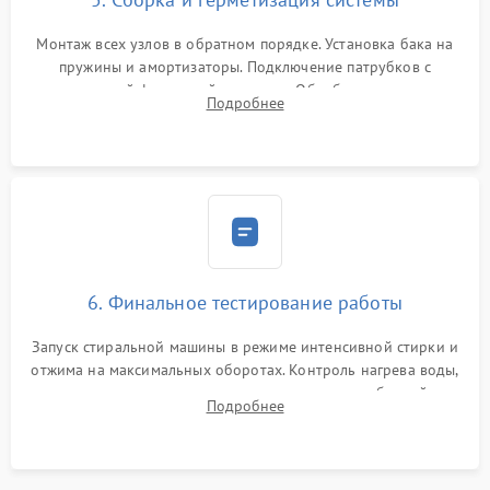
Монтаж всех узлов в обратном порядке. Установка бака на
пружины и амортизаторы. Подключение патрубков с
надежной фиксацией хомутами. Обработка стыков
Подробнее
герметиком для предотвращения возможных протечек воды.
6. Финальное тестирование работы
Запуск стиральной машины в режиме интенсивной стирки и
отжима на максимальных оборотах. Контроль нагрева воды,
корректности слива, отсутствия излишних вибраций,
Подробнее
посторонних стуков и протечек под корпусом.