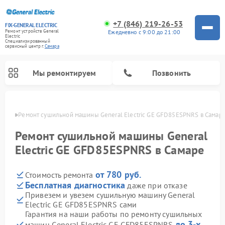
+7 (846) 219-26-53
FIX-GENERAL ELECTRIC
Ежедневно с 9:00 до 21:00
Ремонт устройств General
Electric
Специализированный
cервисный центр г.
Самара
Мы ремонтируем
Позвонить
амаре
Ремонт сушильной машины General Electric GE GFD85ESPNRS в Самар
Ремонт сушильной машины General
Electric GE GFD85ESPNRS в Самаре
от 780 руб.
Стоимость ремонта
Бесплатная диагностика
даже при отказе
Привезем и увезем сушильную машину General
Electric GE GFD85ESPNRS сами
Ремонт варочных панелей General Electric
Ремонт стиральных машин General Electric
Ремонт микроволновых печей General Electric
Ремонт винных шкафов General Electric
Ремонт духовых шкафов General Electric
Ремонт посудомоечных машин General Electric
Ремонт холодильников General Electric
Ремонт кухонных плит General Electric
Ремонт вытяжек General Electric
Гарантия на наши работы по ремонту сушильных
до 3-х
машин General Electric GE GFD85ESPNRS