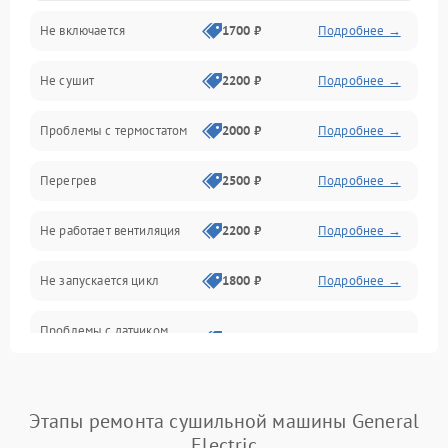
Не включается
1700 ₽
Подробнее →
Механические повреждения
Не сушит
2200 ₽
Подробнее →
Оптика
Проблемы с термостатом
2000 ₽
Подробнее →
Программное обеспечение
Перегрев
2500 ₽
Подробнее →
Датчики
Не работает вентиляция
2200 ₽
Подробнее →
Безопасность
Не запускается цикл
1800 ₽
Подробнее →
Проблемы с датчиком
2500 ₽
Подробнее →
влажности
Не работает нагреватель
2500 ₽
Подробнее →
Этапы ремонта сушильной машины General
Electric
Проблемы с блоком