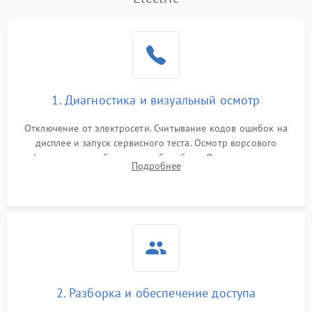
1800 ₽
Подробнее →
управления
Не завершает программу
1500 ₽
Подробнее →
Зависает программа
1500 ₽
Подробнее →
1. Диагностика и визуальный осмотр
Ошибка на дисплее
1290 ₽
Подробнее →
Отключение от электросети. Считывание кодов ошибок на
дисплее и запуск сервисного теста. Осмотр ворсового
фильтра, теплообменника и барабана. Опрос клиента о
Подробнее
неисправностях (не сушит, не крутит барабан, сильно шумит
или выдает ошибку).
2. Разборка и обеспечение доступа