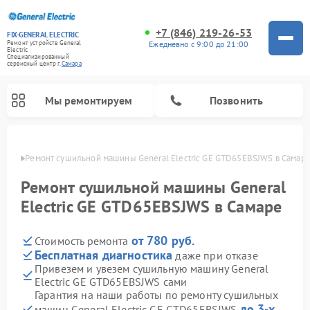
+7 (846) 219-26-53
FIX-GENERAL ELECTRIC
Ежедневно с 9:00 до 21:00
Ремонт устройств General
Electric
Специализированный
cервисный центр г.
Самара
Мы ремонтируем
Позвонить
амаре
Ремонт сушильной машины General Electric GE GTD65EBSJWS в Самар
Ремонт сушильной машины General
Electric GE GTD65EBSJWS в Самаре
от 780 руб.
Стоимость ремонта
Бесплатная диагностика
даже при отказе
Привезем и увезем сушильную машину General
Electric GE GTD65EBSJWS сами
Ремонт варочных панелей General Electric
Ремонт стиральных машин General Electric
Ремонт микроволновых печей General Electric
Ремонт винных шкафов General Electric
Ремонт духовых шкафов General Electric
Ремонт посудомоечных машин General Electric
Ремонт холодильников General Electric
Ремонт кухонных плит General Electric
Ремонт вытяжек General Electric
Гарантия на наши работы по ремонту сушильных
до 3-х
машин General Electric GE GTD65EBSJWS