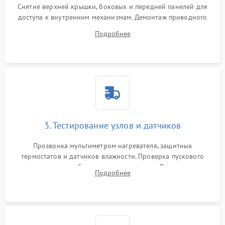
Снятие верхней крышки, боковых и передней панелей для
доступа к внутренним механизмам. Демонтаж приводного
ремня, панели управления и защитных кожухов.
Подробнее
Обеспечение свободного доступа к ТЭНу, компрессору,
двигателю и дренажной помпе.
3. Тестирование узлов и датчиков
Прозвонка мультиметром нагревателя, защитных
термостатов и датчиков влажности. Проверка пускового
конденсатора, обмоток мотора и помпы. Для машин с
Подробнее
тепловым насосом — диагностика работы компрессора и
оценка циркуляции хладагента.