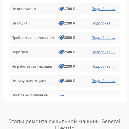
Не включается
1700 ₽
Подробнее →
Механические повреждения
Не сушит
2200 ₽
Подробнее →
Оптика
Проблемы с термостатом
2000 ₽
Подробнее →
Программное обеспечение
Перегрев
2500 ₽
Подробнее →
Датчики
Не работает вентиляция
2200 ₽
Подробнее →
Безопасность
Не запускается цикл
1800 ₽
Подробнее →
Проблемы с датчиком
2500 ₽
Подробнее →
влажности
Не работает нагреватель
2500 ₽
Подробнее →
Этапы ремонта сушильной машины General
Electric
Проблемы с блоком