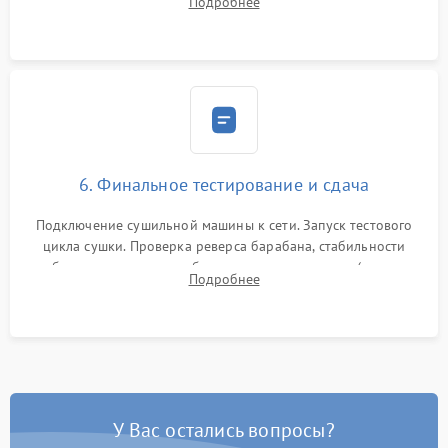
Подробнее
модулю управления. Монтаж корпусных панелей, люка и
верхней крышки устройства.
6. Финальное тестирование и сдача
Подключение сушильной машины к сети. Запуск тестового
цикла сушки. Проверка реверса барабана, стабильности
набора температуры, работы дренажного насоса (откачка
Подробнее
конденсата) и отсутствия посторонних скрипов, стуков или
вибраций.
У Вас остались вопросы?