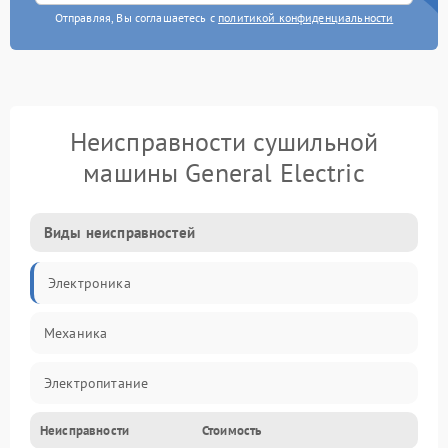
Отправляя, Вы соглашаетесь с
политикой конфиденциальности
Неисправности сушильной
машины General Electric
Виды неисправностей
Электроника
Механика
Электропитание
Неисправности
Стоимость
Нагрев