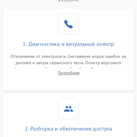
1800 ₽
Подробнее →
управления
Не завершает программу
1500 ₽
Подробнее →
Зависает программа
1500 ₽
Подробнее →
1. Диагностика и визуальный осмотр
Ошибка на дисплее
1290 ₽
Подробнее →
Отключение от электросети. Считывание кодов ошибок на
дисплее и запуск сервисного теста. Осмотр ворсового
фильтра, теплообменника и барабана. Опрос клиента о
Подробнее
неисправностях (не сушит, не крутит барабан, сильно шумит
или выдает ошибку).
2. Разборка и обеспечение доступа