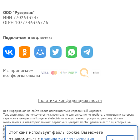
ООО "Русервис"
ИНН 7702633247
ОГРН 1077746335776
Поделиться в соц. сетях:
Мы принимаем
все формы оплаты
Политика конфиденциальности
Вся информация на сайте носит исключительно справочный характер.
Товарные знаки используются исключительно для описания устройств, в отношении которых
сервисные центры smr.fix-generalelectric.ru предоставляют услуги по ремонту. Услуги
оказываются в неавторизованных сервисных центрах smr.fix-generalelectric.ru, которые не
связаны с правообладателями товарных знаков или их официальными представителями.
Ремонт осуществляется для устройств, уже введенных в гражданский оборот в соответствии
Этот сайт использует файлы cookie. Вы можете
со статьей 1487 ГК РФ.
Использование товарных знаков не преследует цели индивидуализации услуг или введения
ознакомиться с
правилами использования