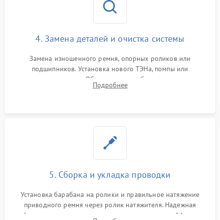
4. Замена деталей и очистка системы
Замена изношенного ремня, опорных роликов или
подшипников. Установка нового ТЭНа, помпы или
термодатчиков. Обязательная глубокая очистка
Подробнее
конденсатора, крыльчатки вентилятора и воздуховодов от
ворса. Восстановление платы управления.
5. Сборка и укладка проводки
Установка барабана на ролики и правильное натяжение
приводного ремня через ролик натяжителя. Надежная
фиксация всех узлов, подключение клемм и шлейфов к