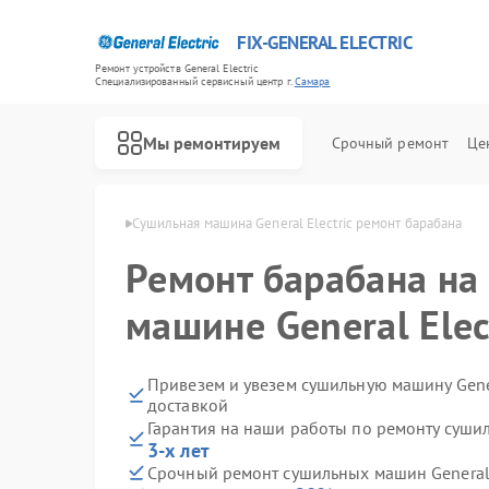
FIX-GENERAL ELECTRIC
Ремонт устройств General Electric
Специализированный cервисный центр г.
Самара
Мы ремонтируем
Срочный ремонт
Це
l Electric в Самаре
Сушильная машина General Electric ремонт барабана
Ремонт барабана на
машине General Elec
Привезем и увезем сушильную машину Gener
доставкой
Гарантия на наши работы по ремонту сушил
3-х лет
Срочный ремонт сушильных машин General E
Ремонт варочных панелей General Electric
Ремонт посудомоечных машин General Electric
Ремонт стиральных машин General Electric
Ремонт холодильников General Electric
Ремонт микроволновых печей General Electric
Ремонт кухонных плит General Electric
Ремонт винных шкафов General Electric
Ремонт вытяжек General Electric
Ремонт духовых шкафов General Electric