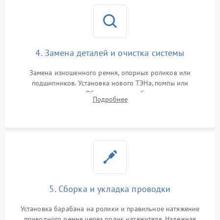
4. Замена деталей и очистка системы
Замена изношенного ремня, опорных роликов или
подшипников. Установка нового ТЭНа, помпы или
термодатчиков. Обязательная глубокая очистка
Подробнее
конденсатора, крыльчатки вентилятора и воздуховодов от
ворса. Восстановление платы управления.
5. Сборка и укладка проводки
Установка барабана на ролики и правильное натяжение
приводного ремня через ролик натяжителя. Надежная