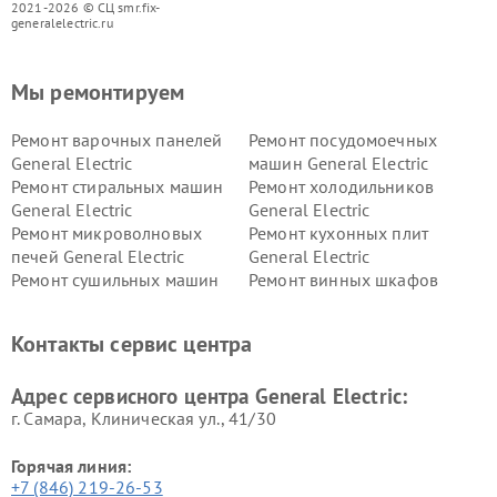
2021-2026 © СЦ smr.fix-
generalelectric.ru
Мы ремонтируем
Ремонт варочных панелей
Ремонт посудомоечных
General Electric
машин General Electric
Ремонт стиральных машин
Ремонт холодильников
General Electric
General Electric
Ремонт микроволновых
Ремонт кухонных плит
печей General Electric
General Electric
Ремонт сушильных машин
Ремонт винных шкафов
General Electric
General Electric
Ремонт вытяжек General
Ремонт духовых шкафов
Контакты сервис центра
Electric
General Electric
Адрес сервисного центра General Electric:
г. Самара, Клиническая ул., 41/30
Горячая линия:
+7 (846) 219-26-53