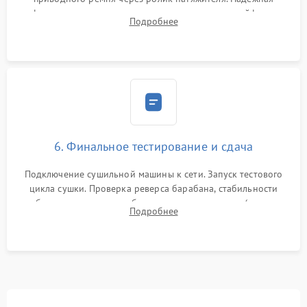
фиксация всех узлов, подключение клемм и шлейфов к
Подробнее
модулю управления. Монтаж корпусных панелей, люка и
верхней крышки устройства.
6. Финальное тестирование и сдача
Подключение сушильной машины к сети. Запуск тестового
цикла сушки. Проверка реверса барабана, стабильности
набора температуры, работы дренажного насоса (откачка
Подробнее
конденсата) и отсутствия посторонних скрипов, стуков или
вибраций.