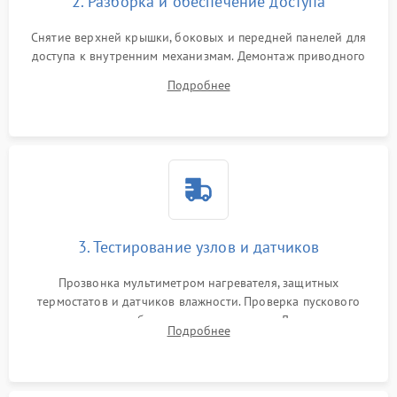
2. Разборка и обеспечение доступа
Снятие верхней крышки, боковых и передней панелей для
доступа к внутренним механизмам. Демонтаж приводного
ремня, панели управления и защитных кожухов.
Подробнее
Обеспечение свободного доступа к ТЭНу, компрессору,
двигателю и дренажной помпе.
3. Тестирование узлов и датчиков
Прозвонка мультиметром нагревателя, защитных
термостатов и датчиков влажности. Проверка пускового
конденсатора, обмоток мотора и помпы. Для машин с
Подробнее
тепловым насосом — диагностика работы компрессора и
оценка циркуляции хладагента.