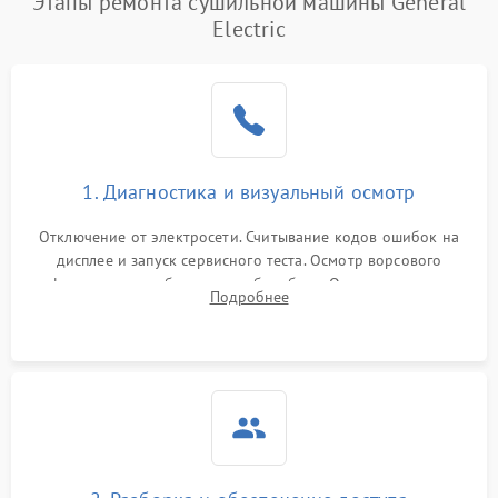
Этапы ремонта сушильной машины General
Electric
1. Диагностика и визуальный осмотр
Отключение от электросети. Считывание кодов ошибок на
дисплее и запуск сервисного теста. Осмотр ворсового
фильтра, теплообменника и барабана. Опрос клиента о
Подробнее
неисправностях (не сушит, не крутит барабан, сильно шумит
или выдает ошибку).