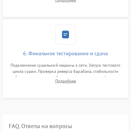
Подробнее
модулю управления. Монтаж корпусных панелей, люка и
верхней крышки устройства.
6. Финальное тестирование и сдача
Подключение сушильной машины к сети. Запуск тестового
цикла сушки. Проверка реверса барабана, стабильности
набора температуры, работы дренажного насоса (откачка
Подробнее
конденсата) и отсутствия посторонних скрипов, стуков или
вибраций.
FAQ. Ответы на вопросы