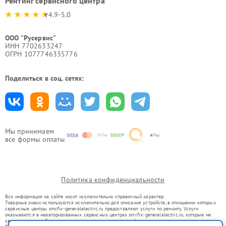
Рейтинг сервисного центра
4.9-5.0
ООО "Русервис"
ИНН 7702633247
ОГРН 1077746335776
Поделиться в соц. сетях:
Мы принимаем
все формы оплаты
Политика конфиденциальности
Вся информация на сайте носит исключительно справочный характер.
Товарные знаки используются исключительно для описания устройств, в отношении которых
сервисные центры smr.fix-generalelectric.ru предоставляют услуги по ремонту. Услуги
оказываются в неавторизованных сервисных центрах smr.fix-generalelectric.ru, которые не
связаны с правообладателями товарных знаков или их официальными представителями.