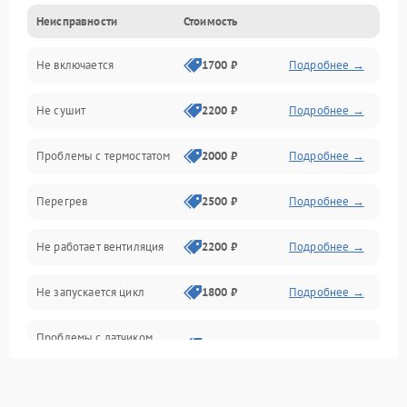
Неисправности
Стоимость
Нагрев
Не включается
1700 ₽
Подробнее →
Механические повреждения
Не сушит
2200 ₽
Подробнее →
Оптика
Проблемы с термостатом
2000 ₽
Подробнее →
Программное обеспечение
Перегрев
2500 ₽
Подробнее →
Датчики
Не работает вентиляция
2200 ₽
Подробнее →
Безопасность
Не запускается цикл
1800 ₽
Подробнее →
Проблемы с датчиком
2500 ₽
Подробнее →
влажности
Не работает нагреватель
2500 ₽
Подробнее →