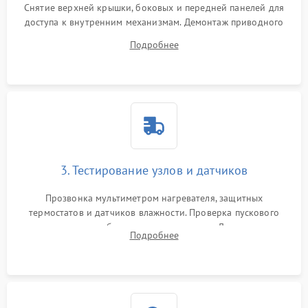
Снятие верхней крышки, боковых и передней панелей для
доступа к внутренним механизмам. Демонтаж приводного
ремня, панели управления и защитных кожухов.
Подробнее
Обеспечение свободного доступа к ТЭНу, компрессору,
двигателю и дренажной помпе.
3. Тестирование узлов и датчиков
Прозвонка мультиметром нагревателя, защитных
термостатов и датчиков влажности. Проверка пускового
конденсатора, обмоток мотора и помпы. Для машин с
Подробнее
тепловым насосом — диагностика работы компрессора и
оценка циркуляции хладагента.