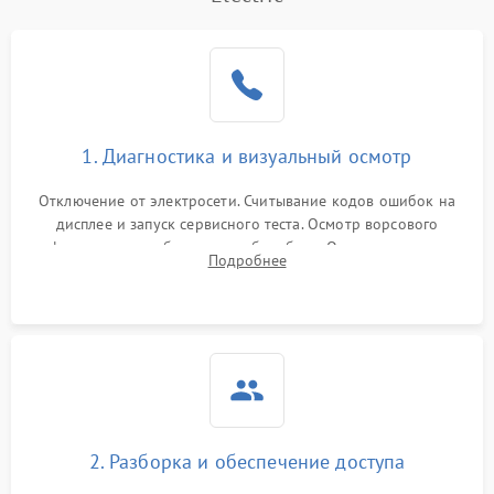
1. Диагностика и визуальный осмотр
Отключение от электросети. Считывание кодов ошибок на
дисплее и запуск сервисного теста. Осмотр ворсового
фильтра, теплообменника и барабана. Опрос клиента о
Подробнее
неисправностях (не сушит, не крутит барабан, сильно шумит
или выдает ошибку).
2. Разборка и обеспечение доступа