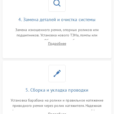
4. Замена деталей и очистка системы
Замена изношенного ремня, опорных роликов или
подшипников. Установка нового ТЭНа, помпы или
термодатчиков. Обязательная глубокая очистка
Подробнее
конденсатора, крыльчатки вентилятора и воздуховодов от
ворса. Восстановление платы управления.
5. Сборка и укладка проводки
Установка барабана на ролики и правильное натяжение
приводного ремня через ролик натяжителя. Надежная
фиксация всех узлов, подключение клемм и шлейфов к