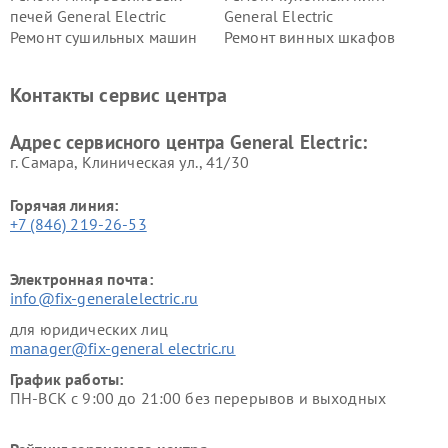
печей General Electric
General Electric
Ремонт сушильных машин
Ремонт винных шкафов
General Electric
General Electric
Ремонт вытяжек General
Ремонт духовых шкафов
Контакты сервис центра
Electric
General Electric
Адрес сервисного центра General Electric:
г. Самара, Клиническая ул., 41/30
Горячая линия:
+7 (846) 219-26-53
Электронная почта:
info@fix-generalelectric.ru
для юридических лиц
manager@fix-general electric.ru
График работы:
ПН-ВСК с 9:00 до 21:00 без перерывов и выходных