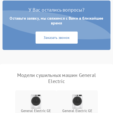
У Вас остались вопросы?
Проблемы с блоком
1800 ₽
Подробнее →
управления
Оставьте заявку, мы свяжемся с Вами в ближайшее
время
Не завершает программу
1500 ₽
Подробнее →
Заказать звонок
Зависает программа
1500 ₽
Подробнее →
Ошибка на дисплее
1290 ₽
Подробнее →
Модели сушильных машин General
Electric
General Electric GE
General Electric GE