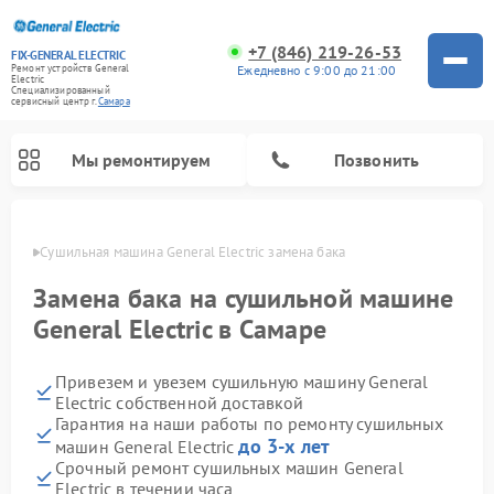
+7 (846) 219-26-53
FIX-GENERAL ELECTRIC
Ежедневно с 9:00 до 21:00
Ремонт устройств General
Electric
Специализированный
cервисный центр г.
Самара
Мы ремонтируем
Позвонить
амаре
Сушильная машина General Electric замена бака
Замена бака на сушильной машине
General Electric в Самаре
Привезем и увезем сушильную машину General
Electric собственной доставкой
Гарантия на наши работы по ремонту сушильных
до 3-х лет
машин General Electric
Ремонт варочных панелей General Electric
Ремонт стиральных машин General Electric
Ремонт микроволновых печей General Electric
Ремонт винных шкафов General Electric
Ремонт духовых шкафов General Electric
Ремонт посудомоечных машин General Electric
Ремонт холодильников General Electric
Ремонт кухонных плит General Electric
Ремонт вытяжек General Electric
Срочный ремонт сушильных машин General
Electric в течении часа