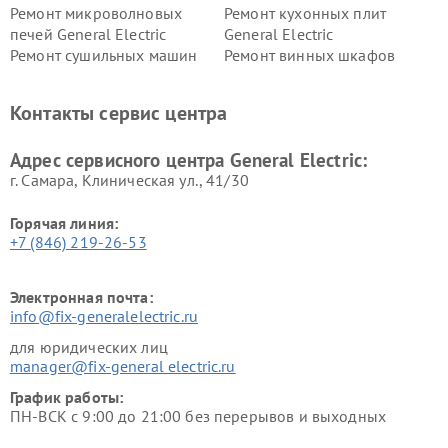
Ремонт микроволновых
Ремонт кухонных плит
печей General Electric
General Electric
Ремонт сушильных машин
Ремонт винных шкафов
General Electric
General Electric
Ремонт вытяжек General
Ремонт духовых шкафов
Контакты сервис центра
Electric
General Electric
Адрес сервисного центра General Electric:
г. Самара, Клиническая ул., 41/30
Горячая линия:
+7 (846) 219-26-53
Электронная почта:
info@fix-generalelectric.ru
для юридических лиц
manager@fix-general electric.ru
График работы:
ПН-ВСК с 9:00 до 21:00 без перерывов и выходных