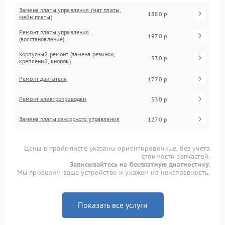
Замена платы управления (мат.платы,
1880 р
мейн платы)
Ремонт платы управления
1970 р
(восстановление)
Корпусный ремонт (замена резинок,
530 р
креплений, кнопок)
Ремонт двигателя
1770 р
Ремонт электропроводки
530 р
Замена платы сенсорного управления
1270 р
Цены в прайс-листе указаны ориентировочные, без учета
стоимости запчастей.
Записывайтесь на бесплатную диагностику.
Мы проверим ваше устройство и укажем на неисправность.
Показать все услуги