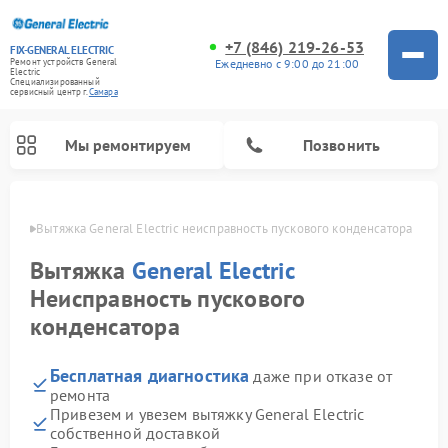
+7 (846) 219-26-53
FIX-GENERAL ELECTRIC
Ежедневно с 9:00 до 21:00
Ремонт устройств General
Electric
Специализированный
cервисный центр г.
Самара
Мы ремонтируем
Позвонить
амаре
Вытяжка General Electric неисправность пускового конденсатора
Вытяжка
General Electric
Неисправность пускового
конденсатора
Бесплатная диагностика
даже при отказе от
ремонта
Привезем и увезем вытяжку General Electric
Ремонт варочных панелей General Electric
Ремонт стиральных машин General Electric
Ремонт микроволновых печей General Electric
Ремонт сушильных машин General Electric
Ремонт духовых шкафов General Electric
Ремонт посудомоечных машин General Electric
Ремонт винных шкафов General Electric
Ремонт холодильников General Electric
Ремонт кухонных плит General Electric
собственной доставкой