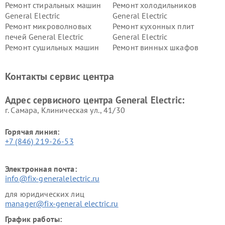
Ремонт стиральных машин
Ремонт холодильников
General Electric
General Electric
Ремонт микроволновых
Ремонт кухонных плит
печей General Electric
General Electric
Ремонт сушильных машин
Ремонт винных шкафов
General Electric
General Electric
Ремонт вытяжек General
Ремонт духовых шкафов
Контакты сервис центра
Electric
General Electric
Адрес сервисного центра General Electric:
г. Самара, Клиническая ул., 41/30
Горячая линия:
+7 (846) 219-26-53
Электронная почта:
info@fix-generalelectric.ru
для юридических лиц
manager@fix-general electric.ru
График работы: