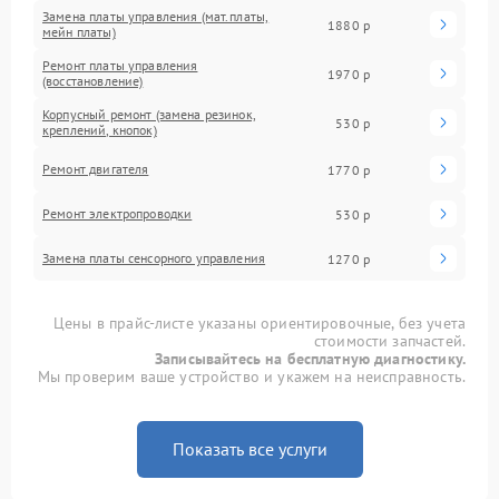
Замена платы управления (мат.платы,
1880 р
мейн платы)
Ремонт платы управления
1970 р
(восстановление)
Корпусный ремонт (замена резинок,
530 р
креплений, кнопок)
Ремонт двигателя
1770 р
Ремонт электропроводки
530 р
Замена платы сенсорного управления
1270 р
Цены в прайс-листе указаны ориентировочные, без учета
стоимости запчастей.
Записывайтесь на бесплатную диагностику.
Мы проверим ваше устройство и укажем на неисправность.
Показать все услуги