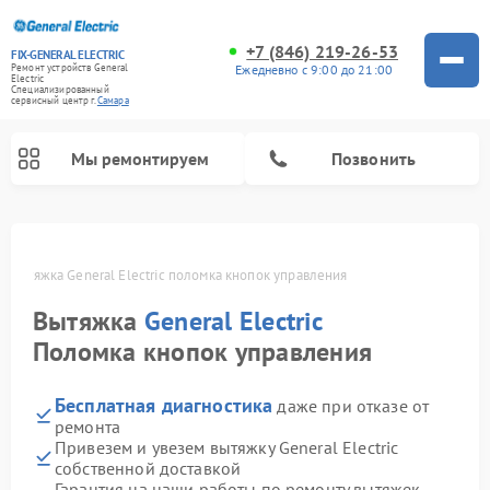
+7 (846) 219-26-53
FIX-GENERAL ELECTRIC
Ежедневно с 9:00 до 21:00
Ремонт устройств General
Electric
Специализированный
cервисный центр г.
Самара
Мы ремонтируем
Позвонить
е
Вытяжка General Electric поломка кнопок управления
Вытяжка
General Electric
Поломка кнопок управления
Бесплатная диагностика
даже при отказе от
ремонта
Привезем и увезем вытяжку General Electric
Ремонт варочных панелей General Electric
Ремонт стиральных машин General Electric
Ремонт микроволновых печей General Electric
Ремонт сушильных машин General Electric
Ремонт духовых шкафов General Electric
Ремонт посудомоечных машин General Electric
Ремонт винных шкафов General Electric
Ремонт холодильников General Electric
Ремонт кухонных плит General Electric
собственной доставкой
Гарантия на наши работы по ремонту вытяжек